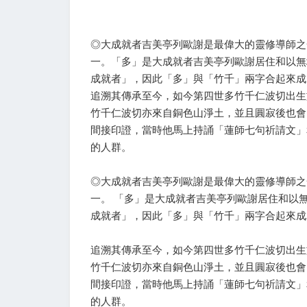
◎大成就者吉美亭列歐謝是最偉大的靈修導師之
一。「多」是大成就者吉美亭列歐謝居住和以無
成就者」，因此「多」與「竹千」兩字合起來成
追溯其傳承至今，如今第四世多竹千仁波切出生
竹千仁波切亦來自銅色山淨土，並且圓寂後也會
間接印證，當時他馬上持誦「蓮師七句祈請文」
的人群。
◎大成就者吉美亭列歐謝是最偉大的靈修導師之
一。 「多」是大成就者吉美亭列歐謝居住和以
成就者」，因此「多」與「竹千」兩字合起來成
追溯其傳承至今，如今第四世多竹千仁波切出生
竹千仁波切亦來自銅色山淨土，並且圓寂後也會
間接印證，當時他馬上持誦「蓮師七句祈請文」
的人群。