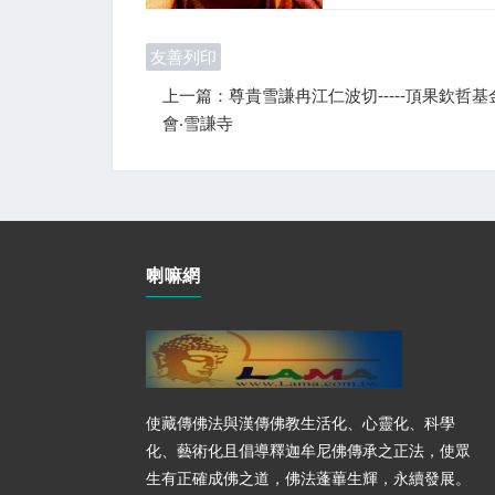
友善列印
上一篇：尊貴雪謙冉江仁波切-----頂果欽哲基
會‧雪謙寺
喇嘛網
使藏傳佛法與漢傳佛教生活化、心靈化、科學
化、藝術化且倡導釋迦牟尼佛傳承之正法，使眾
生有正確成佛之道，佛法蓬蓽生輝，永續發展。