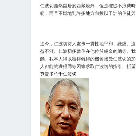
仁波切雖然留居於西藏境外，但是確從不浪費時
範，而且不斷地到許多地方向數以千計的信徒與
迄今，仁波切待人處事一貫性地平和、謙虛、沒
益不淺。仁波切多數住在他位於錫金的總寺。我
觸。我本人得以獲得難得的機會接受仁波切的加
人都能夠獲得同等因緣求取仁波切的指引。祈望
尊貴多竹千仁波切