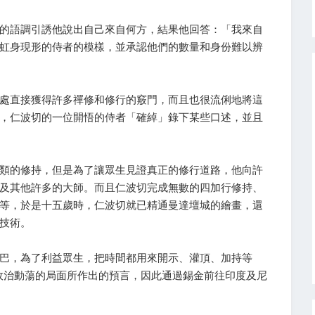
的語調引誘他說出自己來自何方，結果他回答：「我來自
虹身現形的侍者的模樣，並承認他們的數量和身份難以辨
處直接獲得許多禪修和修行的竅門，而且也很流俐地將這
，仁波切的一位開悟的侍者「確綽」錄下某些口述，並且
類的修持，但是為了讓眾生見證真正的修行道路，他向許
及其他許多的大師。而且仁波切完成無數的四加行修持、
等，於是十五歲時，仁波切就已精通曼達壇城的繪畫，還
技術。
巴，為了利益眾生，把時間都用來開示、灌頂、加持等
來政治動蕩的局面所作出的預言，因此通過錫金前往印度及尼