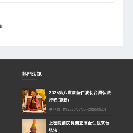
金
熱門法訊
2026第八世康薩仁波切台灣弘法
行程(更新)
格魯
2026/07/25~2026/08/14
上密院前院長圖登滇金仁波來台
弘法