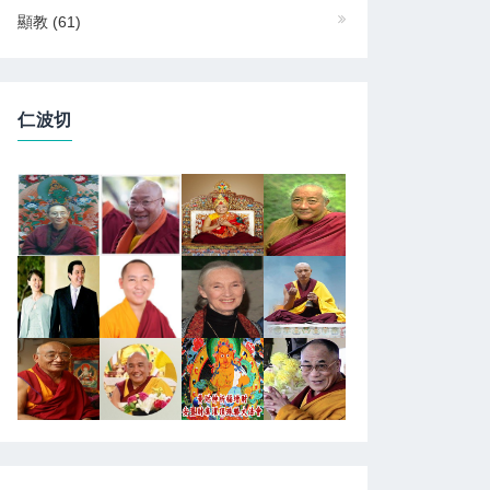
顯教
(61)
仁波切