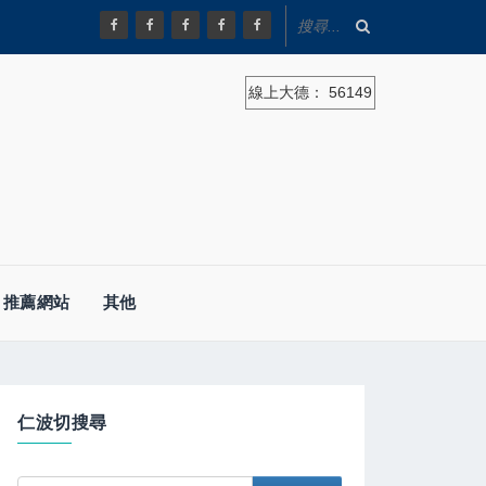
線上大德：
56149
推薦網站
其他
仁波切搜尋