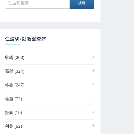
仁波切-以教派查詢
寧瑪
(303)
噶舉
(324)
格魯
(247)
薩迦
(72)
覺囊
(10)
利美
(52)