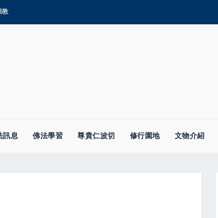
顯教
法訊息
佛法學習
尊貴仁波切
修行園地
文物介紹