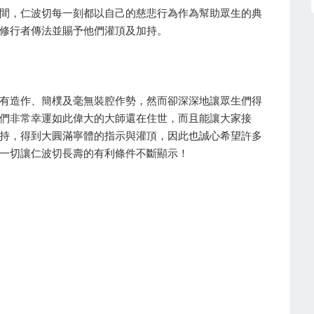
間，仁波切每一刻都以自己的慈悲行為作為幫助眾生的典
修行者傳法並賜予他們灌頂及加持。
有造作、簡樸及毫無裝腔作勢，然而卻深深地讓眾生們得
們非常幸運如此偉大的大師還在住世，而且能讓大家接
持，得到大圓滿寧體的指示與灌頂，因此也誠心希望許多
一切讓仁波切長壽的有利條件不斷顯示！