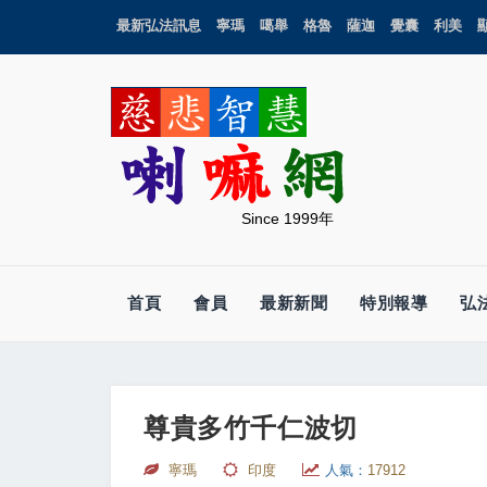
最新弘法訊息
寧瑪
噶舉
格魯
薩迦
覺囊
利美
Since 1999年
首頁
會員
最新新聞
特別報導
弘
尊貴多竹千仁波切
寧瑪
印度
人氣：
17912