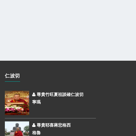
仁波切
尊貴竹旺夏祖談確仁波切
寧瑪
尊貴耶喜蔣悲格西
格魯