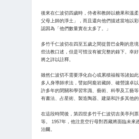
後來在仁波切四歲時，侍者和教師以糖果和溫柔
父母上師的淨土」，而且還向他們描述當地以彩
認因為「他們數量實在太多了。」
多竹千仁波切在四至五歲之間從普巴金剛的意境
些法教口述，但是可惜沒有被完整的錄下。幸好
將之詳以註釋。
雖然仁波切不需要淨化自心或累積福報等諸如此
多人身導師求法，譬如阿龐岩藏師、確營讓卓以
許多年的閉關和學習常識、藝術、科學及工藝等
有書法、占星術、製造陶器、建築和許多其他的
在這段時間後，第四世多竹千仁波切吉美亭列票
等。 1957年，他注意空行母對西藏將面臨未
泊爾。