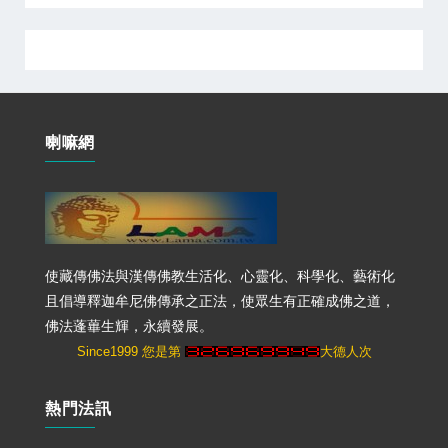
喇嘛網
使藏傳佛法與漢傳佛教生活化、心靈化、科學化、藝術化
且倡導釋迦牟尼佛傳承之正法，使眾生有正確成佛之道，
佛法蓬蓽生輝，永續發展。
Since1999 您是第
大德人次
熱門法訊