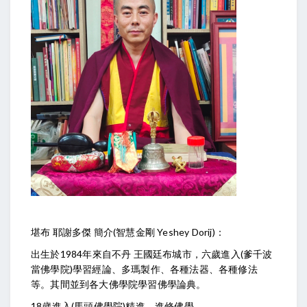
堪布 耶謝多傑 簡介(智慧金剛 Yeshey Dorij)：
出生於1984年來自不丹 王國廷布城市，六歲進入(爹千波
當佛學院)學習經論、多瑪製作、各種法器、各種修法
等。其間並到各大佛學院學習佛學論典。
18歲進入(馬頭佛學院)精進，進修佛學