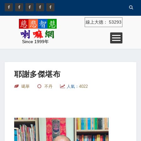
線上大德：
53293
Since 1999年
耶謝多傑堪布
噶舉
不丹
人氣：
4022