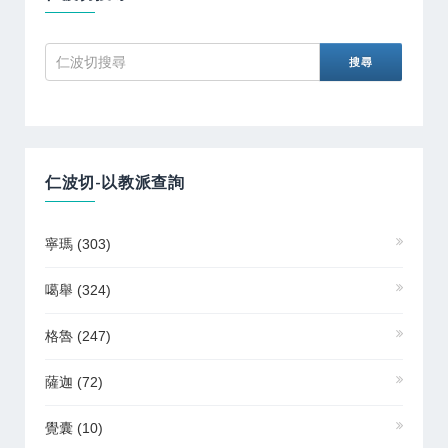
仁波切-以教派查詢
寧瑪
(303)
噶舉
(324)
格魯
(247)
薩迦
(72)
覺囊
(10)