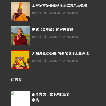
上密院前院長圖登滇金仁波來台弘法
格魯
2026/08/01~2026/08/22
探究《金剛經》的智慧寶藏
格魯
2026/08/15~2026/08/23
大圓滿龍欽心髓-阿彌陀佛淨土遷識法
寧瑪
2026/08/14~2026/08/16
仁波切
尊貴 第二世卡列仁波切
寧瑪