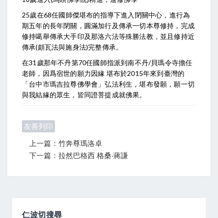
25歲在68任國師傑堪布的指導下進入閉關中心，進行為
期五年的長年閉關，圓滿加行及傳承一切本尊修持，完成
修持噶舉傳承大手印及那洛六法等殊勝法教，並且修持近
傳承(頗瓦法與施身法)完整傳承。
在31歲那年不丹第70任國師指派到南不丹/貝瑪令寺擔任
老師，因爲宿世的願力因緣 堪布於2015年來到臺灣的
「台中市瑪吉拉尊佛學會」弘法利生，堪布發願，願一切
與我結緣的眾生，皆同證菩提成就佛果。
友善列印
上一篇：竹奔尊瑪洛卓
下一篇：拉然巴格西 格桑‧蔣謙
仁波切搜尋