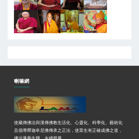
喇嘛網
使藏傳佛法與漢傳佛教生活化、心靈化、科學化、藝術化
且倡導釋迦牟尼佛傳承之正法，使眾生有正確成佛之道，
佛法蓬蓽生輝，永續發展。