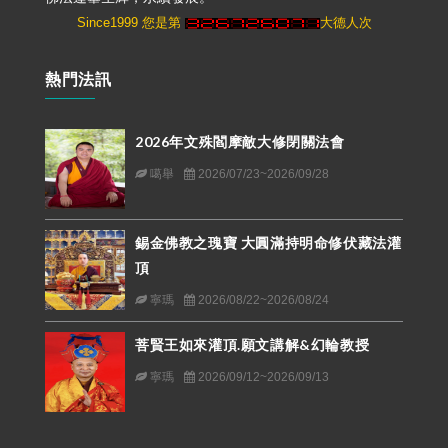
Since1999 您是第
大德人次
熱門法訊
2026年文殊閻摩敵大修閉關法會
噶舉
2026/07/23~2026/09/28
錫金佛教之瑰寶 大圓滿持明命修伏藏法灌
頂
寧瑪
2026/08/22~2026/08/24
菩賢王如來灌頂.願文講解&幻輪教授
寧瑪
2026/09/12~2026/09/13