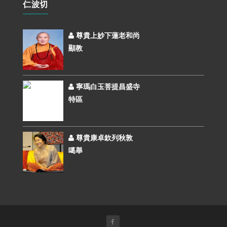
仁波切
尊貴上妙下蓮老和尚
顯教
寧瑪白玉菩提昌盛寺
特區
尊貴康卓欽列秋敦
噶舉