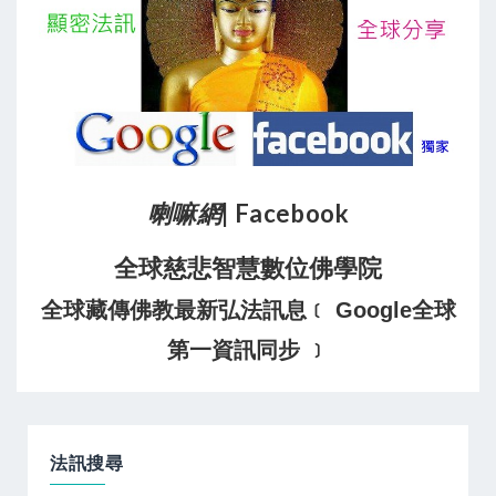
喇嘛網
| Facebook
全球慈悲智慧數位佛學院
全球藏傳佛教最新弘法訊息﹝ Google全球
第一資訊同步 ﹞
法訊搜尋