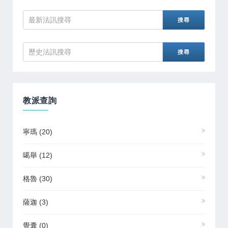
教派查詢
寧瑪
(20)
噶舉
(12)
格魯
(30)
薩迦
(3)
覺囊
(0)