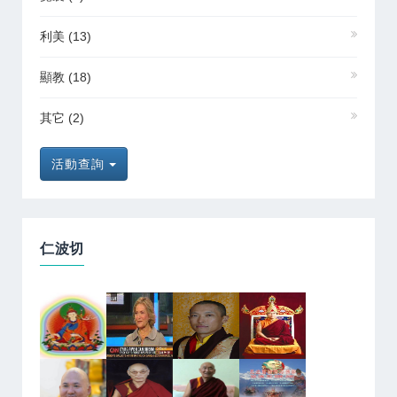
利美
(13)
顯教
(18)
其它
(2)
活動查詢
仁波切