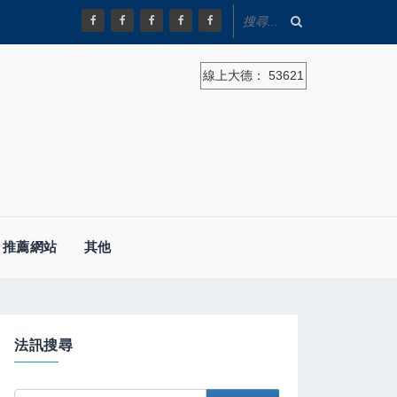
線上大德：
53621
推薦網站
其他
法訊搜尋