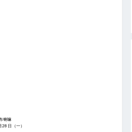
布喇嘛
 月28 日（一）