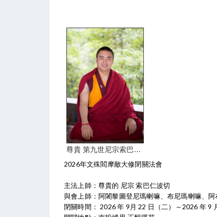
尊貴 第九世尼宗索巴仁波切
2026年文殊閻摩敵大修閉關法會
主法上師：尊貴的 尼宗 索巴仁波切
與會上師：阿闍黎圖登尼瑪喇嘛、布尼瑪喇嘛、阿
閉關時間： 2026 年 9月 22 日（二）～2026 年 9