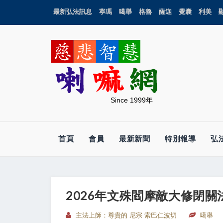
最新弘法訊息
寧瑪
噶舉
格魯
薩迦
覺囊
利美
Since 1999年
首頁
會員
最新新聞
特別報導
弘
2026年文殊閻摩敵大修閉關
主法上師：尊貴的 尼宗 索巴仁波切
噶舉