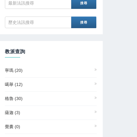
教派查詢
寧瑪
(20)
噶舉
(12)
格魯
(30)
薩迦
(3)
覺囊
(0)