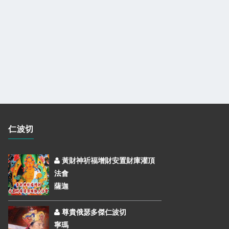
仁波切
黃財神祈福增財安置財庫灌頂
法會
薩迦
尊貴俄瑟多傑仁波切
寧瑪