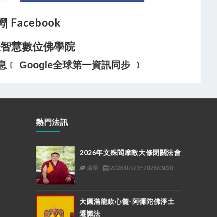
網
| Facebook
悲智慧數位佛學院
 Google全球第一資訊同步 ﹞
熱門法訊
2026年文殊閻摩敵大修閉關法會
噶舉
2026/07/23~2026/09/28
大圓滿龍欽心髓-阿彌陀佛淨土
遷識法