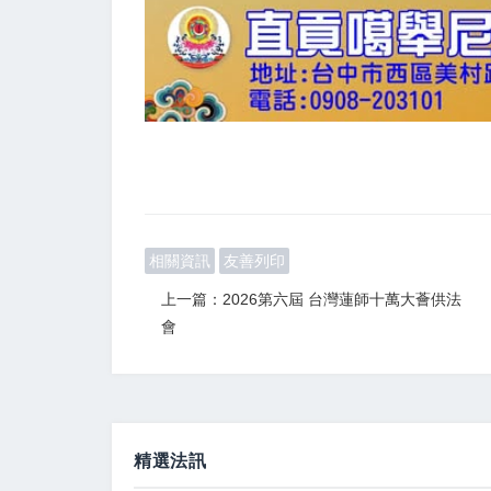
相關資訊
友善列印
上一篇：2026第六屆 台灣蓮師十萬大薈供法
會
精選法訊