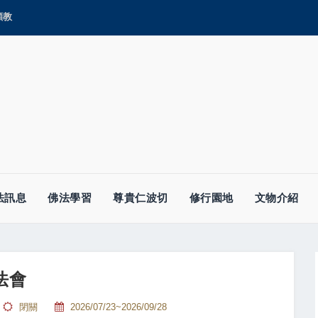
顯教
法訊息
佛法學習
尊貴仁波切
修行園地
文物介紹
法會
閉關
2026/07/23~2026/09/28