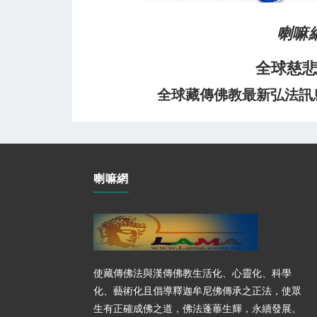
喇嘛
全球慈
全球藏傳佛教最新弘法訊息﹝
喇嘛網
使藏傳佛法與漢傳佛教生活化、心靈化、科學
化、藝術化且倡導釋迦牟尼佛傳承之正法，使眾
生有正確成佛之道，佛法蓬蓽生輝，永續發展。