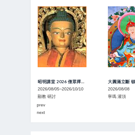
昭明講堂 2026 僧眾禪修研習營
大圓滿立斷 頓超灌頂、教學
26/10/10
2026/08/08
2026/08/09
寧瑪 灌頂
顯教 法會
prev
next