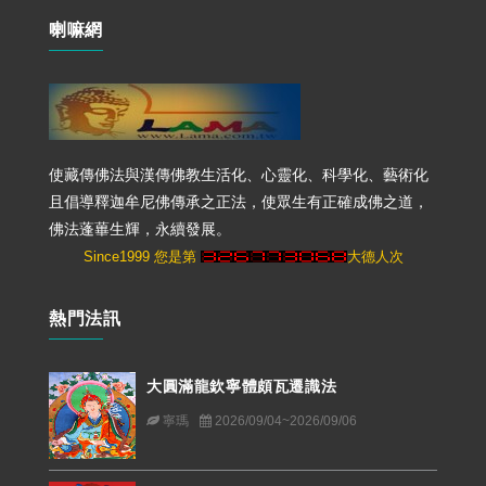
喇嘛網
使藏傳佛法與漢傳佛教生活化、心靈化、科學化、藝術化
且倡導釋迦牟尼佛傳承之正法，使眾生有正確成佛之道，
佛法蓬蓽生輝，永續發展。
Since1999 您是第
大德人次
熱門法訊
大圓滿龍欽寧體頗瓦遷識法
寧瑪
2026/09/04~2026/09/06