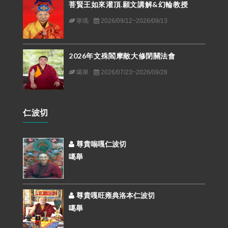
菩賢王如來灌頂.願文講解&幻輪教授
寧瑪
2026/09/12~2026/09/13
2026年文殊閻摩敵大修閉關法會
噶舉
2026/07/23~2026/09/28
仁波切
尊貴嗡嘎仁波切
噶舉
尊貴嘎旺雍典洛本仁波切
噶舉