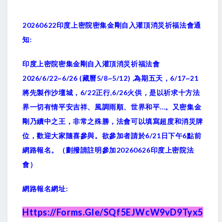
20260622印度上密院密集金剛自入灌頂消災祈福法會通
知:
印度上密院密集金剛自入灌頂消災祈福法會
2026/6/22~6/26 (藏曆5/8~5/12) ,為期五天，6/17~21
將先製作沙壇城，6/22正行,6/26火供，是以祈求十方法
界一切有情平安吉祥、風調雨順、世界和平...。又密集金
剛乃續中之王，非常之殊勝，法會可以填寫超度和消災牌
位，歡迎大家隨喜參與。欲參加者請於6/21日下午6點前
網路報名。（劃撥請註明參加20260626印度上密院法
會）
網路報名網址:
Https://forms.gle/sQf5EJWcW9vD9Tyx5