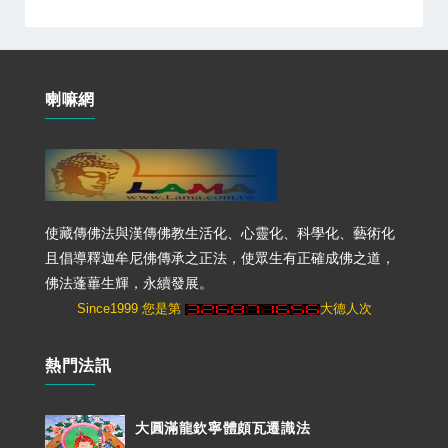
喇嘛網
使藏傳佛法與漢傳佛教生活化、心靈化、科學化、藝術化
且倡導釋迦牟尼佛傳承之正法，使眾生有正確成佛之道，
佛法蓬蓽生輝，永續發展。
Since1999 您是第
大德人次
熱門法訊
大圓滿龍欽寧體頗瓦遷識法