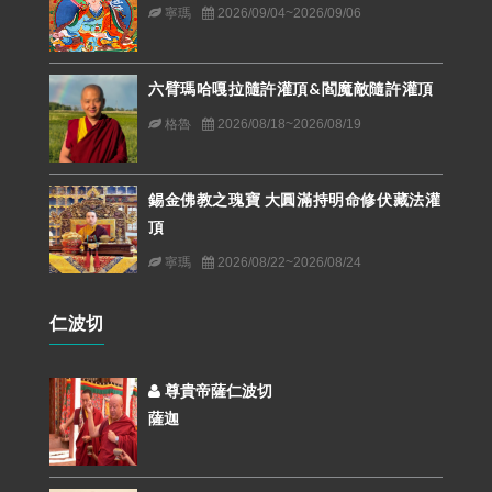
寧瑪
2026/09/04~2026/09/06
六臂瑪哈嘎拉隨許灌頂&閻魔敵隨許灌頂
格魯
2026/08/18~2026/08/19
錫金佛教之瑰寶 大圓滿持明命修伏藏法灌
頂
寧瑪
2026/08/22~2026/08/24
仁波切
尊貴帝薩仁波切
薩迦