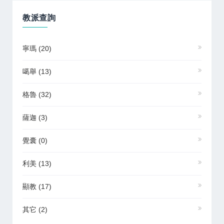
教派查詢
寧瑪
(20)
噶舉
(13)
格魯
(32)
薩迦
(3)
覺囊
(0)
利美
(13)
顯教
(17)
其它
(2)