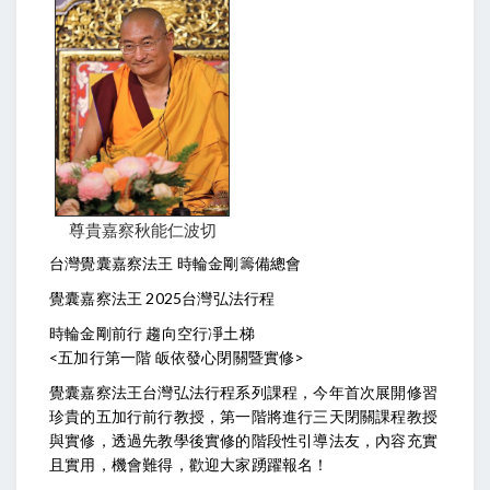
尊貴嘉察秋能仁波切
台灣覺囊嘉察法王 時輪金剛籌備總會
覺囊嘉察法王 2025台灣弘法行程
時輪金剛前行 趨向空行凈土梯
<五加行第一階 皈依發心閉關暨實修>
覺囊嘉察法王台灣弘法行程系列課程，今年首次展開修習
珍貴的五加行前行教授，第一階將進行三天閉關課程教授
與實修，透過先教學後實修的階段性引導法友，內容充實
且實用，機會難得，歡迎大家踴躍報名！