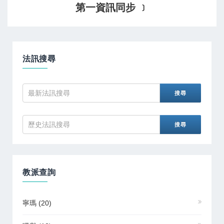
第一資訊同步 ﹞
法訊搜尋
教派查詢
寧瑪
(20)