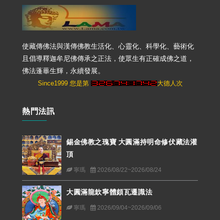
使藏傳佛法與漢傳佛教生活化、心靈化、科學化、藝術化
且倡導釋迦牟尼佛傳承之正法，使眾生有正確成佛之道，
佛法蓬蓽生輝，永續發展。
Since1999 您是第
大德人次
熱門法訊
錫金佛教之瑰寶 大圓滿持明命修伏藏法灌
頂
寧瑪
2026/08/22~2026/08/24
大圓滿龍欽寧體頗瓦遷識法
寧瑪
2026/09/04~2026/09/06