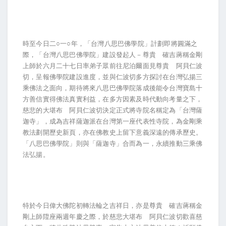
時至今日二○一○年，「台灣八思巴佛學院」計劃即將圓滿之
際，「台灣八思巴佛學院」建設發起人－尊貴 確吉蔣稱金剛
上師於六月二十七日率弟子眾前往尼泊爾面見尊貴 阿貝仁波
切，呈報佛學院建設進度，並與仁波切多方探討在台灣弘揚三
乘佛法之面向，期待將來八思巴佛學院落成後能令台灣寶島十
方善信實得佛法真實利益，在多方因素及時代動向考量之下，
慈悲的大堪布 阿貝仁波切決定正式將寺院名稱定為「台灣薩
迦寺」，成為吉祥薩迦派在台灣第一座代表性寺院，為金剛乘
教法劃開歷史新頁，亦在佛教史上留下意義深遠的傳承歷史。
「八思巴佛學院」則與「薩迦寺」合而為一，永續推動三乘佛
法弘揚。
特於今日偉大佛陀初轉法輪之吉祥日，亦是尊貴 確吉蔣稱金
剛上師陞座兩週年慶之際，於慈悲大堪布 阿貝仁波切歡喜慈