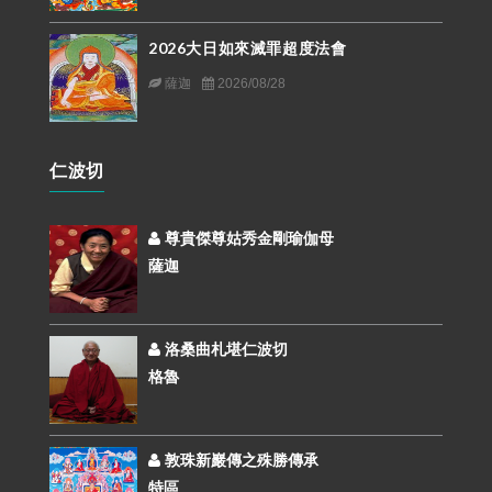
2026大日如來滅罪超度法會
薩迦
2026/08/28
仁波切
尊貴傑尊姑秀金剛瑜伽母
薩迦
洛桑曲札堪仁波切
格魯
敦珠新巖傳之殊勝傳承
特區