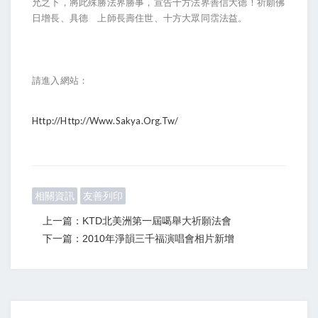
允之下，將此殊勝法界勝事，宣告十方法界善信大德！祈願佛
日增長、具德 上師長壽住世、十方大眾同霑法益。
請進入網站：
Http://http://www.sakya.org.tw/
相關資訊
友善列印
上一篇：KTD北美洲第一屆噶舉大祈願法會
下一篇：2010年淨韻三千福演唱會相片新增