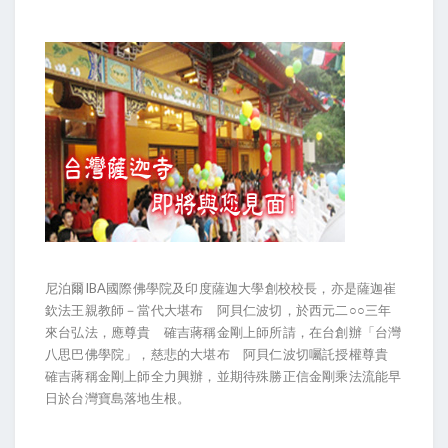
尼泊爾IBA國際佛學院及印度薩迦大學創校校長，亦是薩迦崔
欽法王親教師－當代大堪布 阿貝仁波切，於西元二○○三年
來台弘法，應尊貴 確吉蔣稱金剛上師所請，在台創辦「台灣
八思巴佛學院」，慈悲的大堪布 阿貝仁波切囑託授權尊貴
確吉蔣稱金剛上師全力興辦，並期待殊勝正信金剛乘法流能早
日於台灣寶島落地生根。