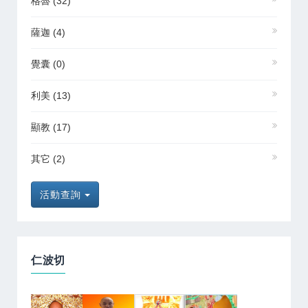
格魯
(32)
薩迦
(4)
覺囊
(0)
利美
(13)
顯教
(17)
其它
(2)
活動查詢
仁波切