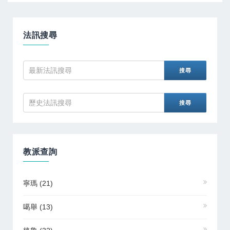
法訊搜尋
教派查詢
寧瑪
(21)
噶舉
(13)