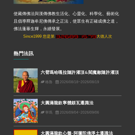
使藏傳佛法與漢傳佛教生活化、心靈化、科學化、藝術化
且倡導釋迦牟尼佛傳承之正法，使眾生有正確成佛之道，
佛法蓬蓽生輝，永續發展。
Since1999 您是第
大德人次
熱門法訊
六臂瑪哈嘎拉隨許灌頂&閻魔敵隨許灌頂
格魯
2026/08/18~2026/08/19
大圓滿龍欽寧體頗瓦遷識法
寧瑪
2026/09/04~2026/09/06
大圓滿龍欽心髓-阿彌陀佛淨土遷識法