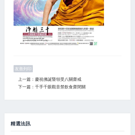
友善列印
上一篇：慶祝佛誕暨領受八關齋戒
下一篇：千手千眼觀音禁飲食齋閉關
精選法訊