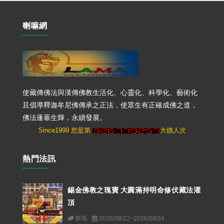
喇嘛網
使藏傳佛法與漢傳佛教生活化、心靈化、科學化、藝術化
且倡導釋迦牟尼佛傳承之正法，使眾生有正確成佛之道，
佛法蓬蓽生輝，永續發展。
Since1999 您是第
大德人次
熱門法訊
錫金佛教之瑰寶 大圓滿持明命修伏藏法灌
頂
寧瑪
2026/08/22~2026/08/24