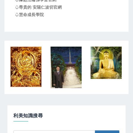
♤尊貴的 安陽仁波切官網
♤慧命成長學院
利美知識搜尋