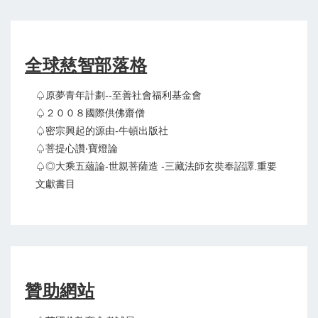
全球慈智部落格
♤原夢青年計劃--至善社會福利基金會
♤２００８國際供佛齋僧
♤密宗興起的源由-牛頓出版社
♤菩提心讚‧寶燈論
♤◎大乘五蘊論-世親菩薩造 -三藏法師玄奘奉詔譯.重要
文獻書目
贊助網站