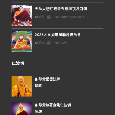
天法大悲紅觀音五尊灌頂及口傳
噶舉
2026/07/05~2026/09/25
2026大日如來滅罪超度法會
薩迦
2026/08/28
仁波切
尊貴星雲法師
顯教
尊貴無著金剛仁波切
薩迦