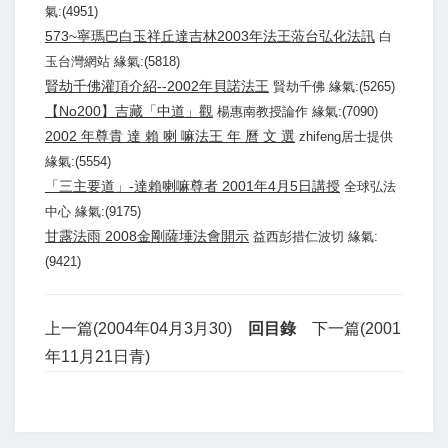
氣:(4951)
573~寧瑪巴白玉祥丘達吉林2003年法王蒞台弘化法訊
白
玉台灣網站 緣氣:(5818)
賢劫千佛灌頂介紹--2002年貝諾法王
賢劫千佛 緣氣:(5265)
【No200】吉藏「中道」觀
楊惠南教授論作 緣氣:(7090)
2002 年尊貴 達 賴 喇 嘛法王 年 曆 文 選
zhifeng居士提供
緣氣:(5554)
「三主要道」-達賴喇嘛尊者 2001年4月5日講授
全球弘法
中心 緣氣:(9175)
甘露法雨 2008金剛薩埵法會開示
益西彭措仁波切 緣氣:
(9421)
上一篇(2004年04月3月30)
回目錄
下一篇(2001
年11月21日青)