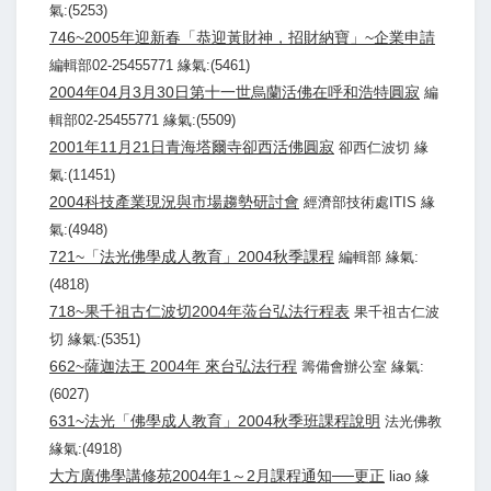
氣:(5253)
746~2005年迎新春「恭迎黃財神，招財納寶」~企業申請
編輯部02-25455771 緣氣:(5461)
2004年04月3月30日第十一世烏蘭活佛在呼和浩特圓寂
編
輯部02-25455771 緣氣:(5509)
2001年11月21日青海塔爾寺卻西活佛圓寂
卻西仁波切 緣
氣:(11451)
2004科技產業現況與市場趨勢研討會
經濟部技術處ITIS 緣
氣:(4948)
721~「法光佛學成人教育」2004秋季課程
編輯部 緣氣:
(4818)
718~果千祖古仁波切2004年蒞台弘法行程表
果千祖古仁波
切 緣氣:(5351)
662~薩迦法王 2004年 來台弘法行程
籌備會辦公室 緣氣:
(6027)
631~法光「佛學成人教育」2004秋季班課程說明
法光佛教
緣氣:(4918)
大方廣佛學講修苑2004年1～2月課程通知──更正
liao 緣