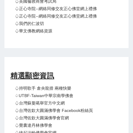
♤英國倫敦商會考試局
♤正心寺院--網絡同修交友正心佛堂網上禮佛
♤正心寺院--網絡同修交友正心佛堂網上禮佛
♤我們的仁波切
♤華文佛教網絡資源
精選顯密資訊
♤持明歌手 倉央龍措 兩種快樂
♤UTBF-Taiwan中華宗南學佛會
♤台灣蘇曼噶舉官方中文網
♤台灣佐欽大圓滿佛學會 Facebook粉絲頁
♤台灣佐欽大圓滿佛學會官網
♤覺囊達丹林佛學會
♤緣起法輪佛學會官網