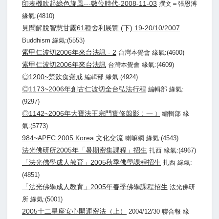
印表機吹起綠色旋風---數位時代-2008-11-03
撰文＝張恩溥
緣氣:(4810)
見聞解脫智慧甘露61種舍利展覽 (下) 19-20/10/2007
Buddhism 緣氣:(5553)
索甲仁波切2006年來台法訊 - 2
台灣本覺會 緣氣:(4600)
索甲仁波切2006年來台法訊
台灣本覺會 緣氣:(4609)
◎1200~禁飲食齋戒
編輯部 緣氣:(4924)
◎1173~2006年創古仁波切全台弘法行程
編輯部 緣氣:
(9297)
◎1142~2006年大寶法王宗門實修翦影﹝一﹞
編輯部 緣
氣:(5773)
984~APEC 2005 Korea 文化交流
喇嘛網 緣氣:(4543)
法光佛研所2005年「暑期密集課程」招生
扎西 緣氣:(4967)
「法光佛學成人教育」2005秋季佛學課程招生
扎西 緣氣:
(4851)
「法光佛學成人教育」2005年春季佛學課程招生
法光佛研
所 緣氣:(5001)
2005十二星座安心開運密法（上）
2004/12/30 聯合報 緣