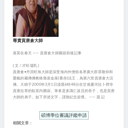
尊貴貢唐倉大師
落英在春天 —— 貢唐倉大師圓寂前後記事
( 文 / 才旺瑙乳 )
貢唐倉•丹貝旺旭大師是深受海內外僧俗各界廣大群眾敬仰和
愛戴的藏傳佛教格魯派金座(賽赤)法王，為第六世貢唐倉大活
佛。大師于2000年3月1日淩晨6時48分在甘南夏河拉卜楞寺
貢唐拉章的臥室內圓寂。筆者是多識仁波且的長子，也是貢唐
大師的弟子。如下所述文字，謹致紀念追懷。 —— 題 記
碩博學位審議評鑑申請
相關文章：