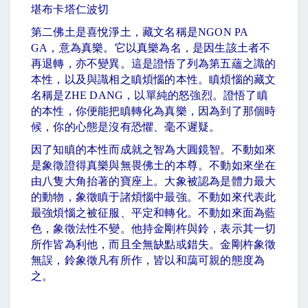
堪布卡塔仁波切
第二佛土是喜悅淨土，藏文名稱是
NGON PA
GA
，意為真樂。它以真樂為名，是因生該土者不
再退轉，亦不變異。這是證悟了列為第五蘊之識的
本性，以及與識相之瞋煩惱的本性。瞋煩惱的藏文
名稱是
ZHE DANG
，以單純的怒強烈。證悟了瞋
的本性，你便能把瞋轉化為真樂，因為到了那個時
候，你的心態是沒有恐懼、毫不遲疑。
因了知瞋的本性而成就之智為大圓鏡智。不動如來
是象徵證得真樂與無畏佛土的本尊。不動如來坐在
由八隻大角抬著的寶座上。大象被認為是體力最大
的動物，象徵瞋于諸煩惱中最強。不動如來代表此
最強煩惱之被征服、平定和轉化。不動如來面為藍
色，象徵法性不變。他持金剛杵與鈴，表示其一切
所作皆為利他，而且全無缺點或錯失。金剛杵象徵
無誤，鈴象徵凡有所作，皆以和藹可親的態度為
之。