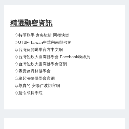
精選顯密資訊
♤持明歌手 倉央龍措 兩種快樂
♤UTBF-Taiwan中華宗南學佛會
♤台灣蘇曼噶舉官方中文網
♤台灣佐欽大圓滿佛學會 Facebook粉絲頁
♤台灣佐欽大圓滿佛學會官網
♤覺囊達丹林佛學會
♤緣起法輪佛學會官網
♤尊貴的 安陽仁波切官網
♤慧命成長學院