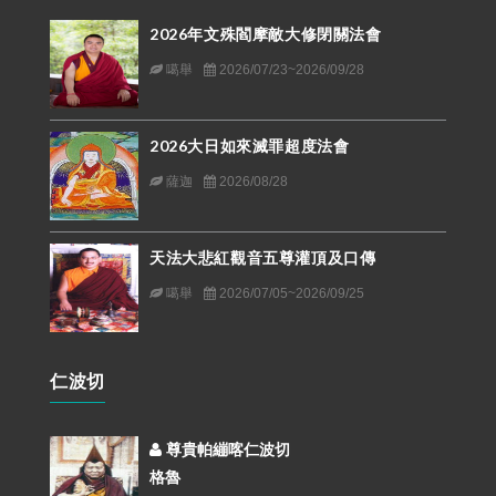
2026年文殊閻摩敵大修閉關法會
噶舉
2026/07/23~2026/09/28
2026大日如來滅罪超度法會
薩迦
2026/08/28
天法大悲紅觀音五尊灌頂及口傳
噶舉
2026/07/05~2026/09/25
仁波切
尊貴帕繃喀仁波切
格魯