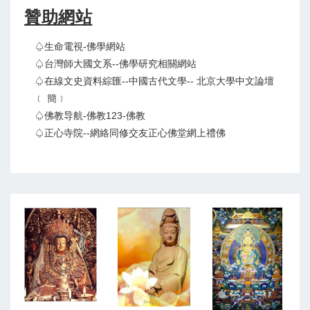
贊助網站
♤生命電視-佛學網站
♤台灣師大國文系--佛學研究相關網站
♤在線文史資料綜匯--中國古代文學-- 北京大學中文論壇
﹝ 簡﹞
♤佛教导航-佛教123-佛教
♤正心寺院--網絡同修交友正心佛堂網上禮佛