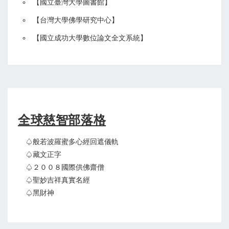
【
國立臺灣大學圖書館
】
【
台灣大學佛學研究中心
】
【
國立成功大學數位論文全文系統
】
全球慈智部落格
♤般若波羅蜜多心經回遮儀軌
♤藏文正字
♤２００８國際供佛齋僧
♤聖妙吉祥真實名經
♤黑財神