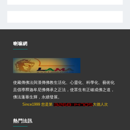
喇嘛網
使藏傳佛法與漢傳佛教生活化、心靈化、科學化、藝術化
且倡導釋迦牟尼佛傳承之正法，使眾生有正確成佛之道，
佛法蓬蓽生輝，永續發展。
Since1999 您是第
大德人次
熱門法訊