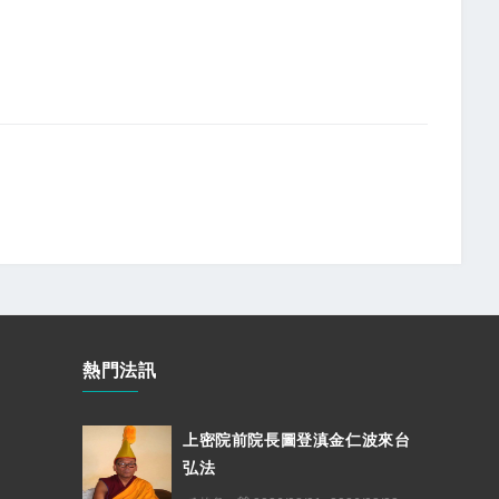
熱門法訊
上密院前院長圖登滇金仁波來台
弘法