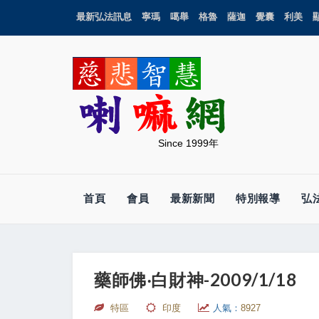
最新弘法訊息
寧瑪
噶舉
格魯
薩迦
覺囊
利美
Since 1999年
首頁
會員
最新新聞
特別報導
弘
藥師佛‧白財神-2009/1/18
特區
印度
人氣：
8927