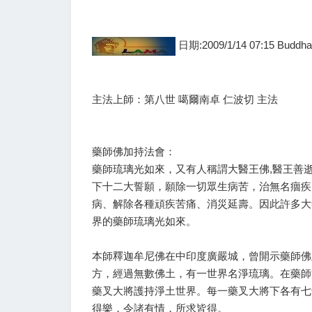
日期:2009/1/14 07:15 Buddh
主法上師：第八世 噶爾南卓 仁波切 主法
藥師佛加持法會：
藥師琉璃光如來，又有人稱謂大醫王佛,醫王善
下十二大誓願，願除一切眾生病苦，治無名痼疾
病、解除各種頑疾苦痛、消災延壽。因此許多大
界的藥師琉璃光如來。
本師釋迦牟尼佛在中印度廣嚴城，曾開示藥師佛
方，經過無數佛土，有一世界名淨琉璃。在藥師
藥叉大將護持淨土世界。每一藥叉大將下各有七
得樂，令諸有情，所求皆得。