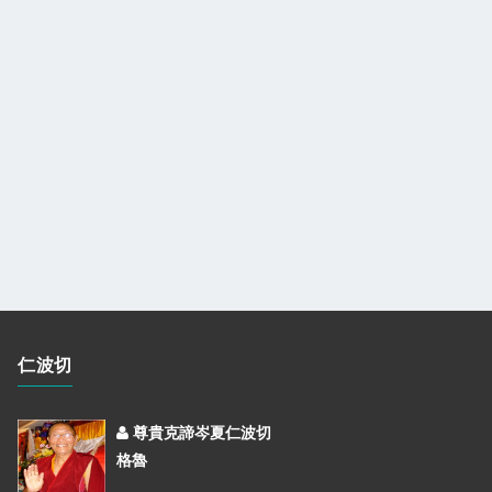
仁波切
尊貴克諦岑夏仁波切
格魯