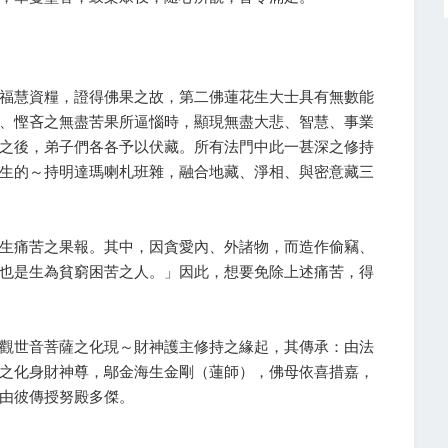
福慧資糧，證得佛果之故，第二佛蓮花生大士具有無數能
、慳吝之無盡苦果所逼惱時，顯現無盡大悲、智慧、事業
之後，弟子們各各予以伏藏。所有法門中此一甚深之修持
生的～持明達瑪喇札班雜，融合地藏、淨相、與密意藏三
生痛苦之果報。其中，因貪愛內、外諸物，而造作偷竊、
也是生為貧窮困苦之人。」因此，想要免除上述痛苦，得
觀世音菩薩之化現～財神護主修持之緣起，其傳承：由法
之化身財神尊，鄔金海生金剛（蓮師），佛母依喜措嘉，
由彼傳授努殿多傑。