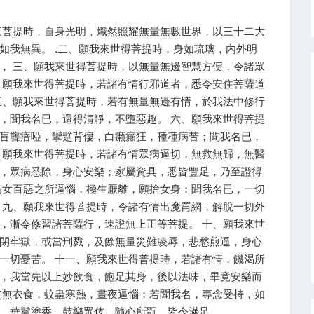
三菩提時，自身光明，熾然照耀無量無數世界，以三十二大
如我無異。 .二、願我來世得菩提時，身如琉璃，內外明
， 三、願我來世得菩提時，以無量無邊智慧方便，令諸眾
、願我來世得菩提時，若諸有情行邪道者，悉令安住菩薩道
五、願我來世得菩提時，若有無量無邊有情，於我法中修行
，聞我名已，還得清靜，不墮惡趣。 六、願我來世得菩提
盲聾瘖啞，攣躄背僂，白癩癲狂，種種病苦；聞我名已，
、願我來世得菩提時，若諸有情眾病逼切，無救無歸，無醫
，眾病悉除，身心安樂；家屬資具，悉皆豐足，乃至證得
為女百惡之所逼惱，極生厭離，願捨女身；聞我名已，一切
 九、願我來世得菩提時，令諸有情出魔罥網，解脫一切外
，漸令修習諸菩薩行，速證無上正等菩提。 十、願我來世
閉牢獄，或當刑戮，及餘無量災難凌辱，悲愁煎逼，身心
一切憂苦。 十一、願我來世得普提時，若諸有情，饑渴所
，我當先以上妙飲食，飽足其身，後以法味，畢竟安樂而
貧無衣食，蚊蟲寒熱，晝夜逼惱；若聞我名，專念受持，如
，華鬘塗香，鼓樂眾伎，隨心所翫，皆令滿足。