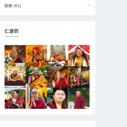
顯教
(61)
仁波切