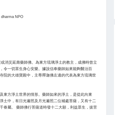
a dharma NPO
逝或消災延壽藥師佛。為東方琉璃淨土的教主，成佛時曾立
，令一切眾生身心安樂。據說信奉藥師如來能夠醫治百
寺院的大雄寶殿中，主尊釋迦佛左邊的代表為東方琉璃世
及東方淨土世界的情形。藥師如來的淨土，是從此向東
淨土中，有日光遍照及月光遍照二位補處菩薩，又有十二
千眷屬。 藥師佛行菩薩道時發十二大願，利益眾生，拔苦