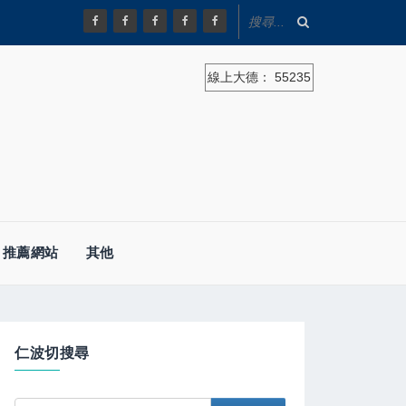
線上大德：
55235
推薦網站
其他
仁波切搜尋