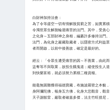
白財神加持法會：
為了令等虛空一切有情解脫貧窮之苦，如實累積
令濁世眾生解脫輪迴痛苦的法門。其中，受貪心
之化身～五部財神之身相，編纂許多修持法門。
法門，為化身之巖藏取藏者，以隱密方式利益眾
者而開啟，以前中後善故，確定是最好的。
經云：「令眾生遭受痛苦的因～不善業，由此而
盜奪等不與取業，故投生餓鬼道；縱使投生人道
到快樂富裕，就必須努力累積二種資糧。
能毫無困難獲得福德寶藏，布施波羅密之本貌，
身阿彌陀佛，報身五方佛，化身大悲觀音，觀音
天子謝餒雷，巖取者確嘉多傑，法主竹旺措尼，