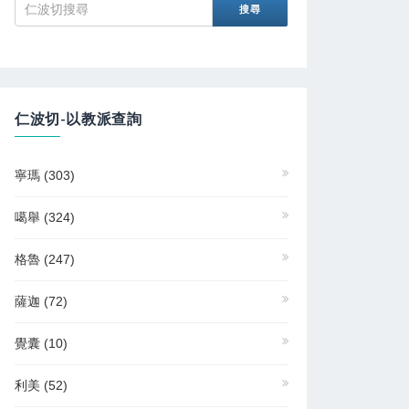
仁波切-以教派查詢
寧瑪
(303)
噶舉
(324)
格魯
(247)
薩迦
(72)
覺囊
(10)
利美
(52)