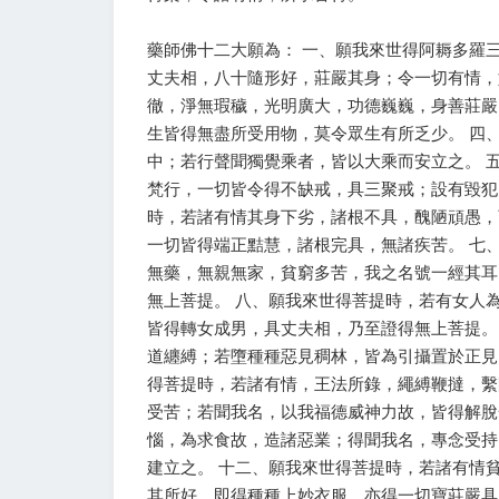
藥師佛十二大願為： 一、願我來世得阿耨多羅
丈夫相，八十隨形好，莊嚴其身；令一切有情，
徹，淨無瑕穢，光明廣大，功德巍巍，身善莊嚴
生皆得無盡所受用物，莫令眾生有所乏少。 四
中；若行聲聞獨覺乘者，皆以大乘而安立之。 
梵行，一切皆令得不缺戒，具三聚戒；設有毀犯
時，若諸有情其身下劣，諸根不具，醜陋頑愚，
一切皆得端正黠慧，諸根完具，無諸疾苦。 七
無藥，無親無家，貧窮多苦，我之名號一經其耳
無上菩提。 八、願我來世得菩提時，若有女人
皆得轉女成男，具丈夫相，乃至證得無上菩提。
道纏縛；若墮種種惡見稠林，皆為引攝置於正見
得菩提時，若諸有情，王法所錄，繩縛鞭撻，繫
受苦；若聞我名，以我福德威神力故，皆得解脫
惱，為求食故，造諸惡業；得聞我名，專念受持
建立之。 十二、願我來世得菩提時，若諸有情
其所好，即得種種上妙衣服，亦得一切寶莊嚴具