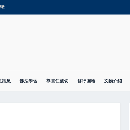
顯教
法訊息
佛法學習
尊貴仁波切
修行園地
文物介紹