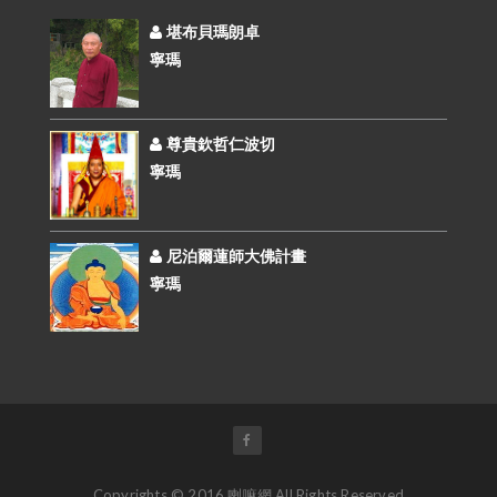
堪布貝瑪朗卓
寧瑪
尊貴欽哲仁波切
寧瑪
尼泊爾蓮師大佛計畫
寧瑪
Copyrights © 2016 喇嘛網 All Rights Reserved