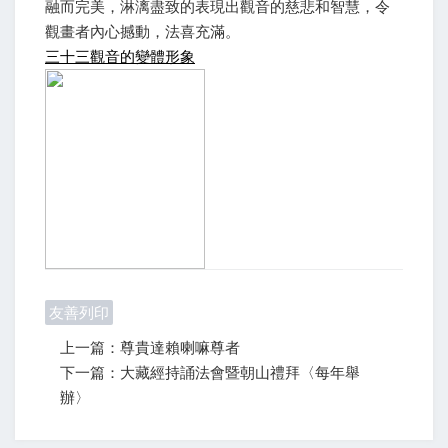
融而完美，淋漓盡致的表現出觀音的慈悲和智慧，令
觀畫者內心撼動，法喜充滿。
三十三觀音的變體形象
友善列印
上一篇：尊貴達賴喇嘛尊者
下一篇：大藏經持誦法會暨朝山禮拜〈每年舉
辦〉