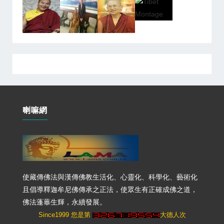
喇嘛網
使藏傳佛法與漢傳佛教生活化、心靈化、科學化、藝術化
且倡導釋迦牟尼佛傳承之正法，使眾生有正確成佛之道，
佛法蓬蓽生輝，永續發展。
Since1999 您是第
大德人次