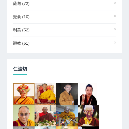
薩迦
(72)
覺囊
(10)
利美
(52)
顯教
(61)
仁波切