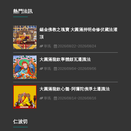
熱門法訊
錫金佛教之瑰寶 大圓滿持明命修伏藏法灌
頂
寧瑪
2026/08/22~2026/08/24
大圓滿龍欽寧體頗瓦遷識法
寧瑪
2026/09/04~2026/09/06
大圓滿龍欽心髓-阿彌陀佛淨土遷識法
寧瑪
2026/08/14~2026/08/16
仁波切