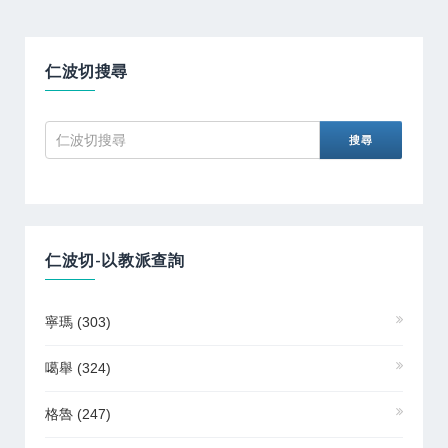
仁波切搜尋
仁波切-以教派查詢
寧瑪
(303)
噶舉
(324)
格魯
(247)