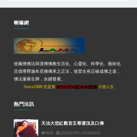
喇嘛網
使藏傳佛法與漢傳佛教生活化、心靈化、科學化、藝術化
且倡導釋迦牟尼佛傳承之正法，使眾生有正確成佛之道，
佛法蓬蓽生輝，永續發展。
Since1999 您是第
大德人次
熱門法訊
天法大悲紅觀音五尊灌頂及口傳
噶舉
2026/07/05~2026/09/25