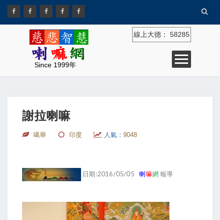
線上大德：
58285
Since 1999年
謝拉喇嘛
噶舉
印度
人氣：
9048
日期:2016/05/05
喇
嘛
網
報導