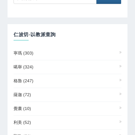
仁波切-以教派查詢
寧瑪
(303)
噶舉
(324)
格魯
(247)
薩迦
(72)
覺囊
(10)
利美
(52)