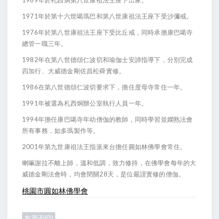
年於札西炯第八世康祖法王座下出家。
1971
年於第十六世噶瑪巴和第八世康祖法王座下受沙彌戒。
1976
年於第八世康祖法王座下受比丘戒，同時承擔康巴噶寺
總管一職三年。
1982
年在第八世德頌仁波切和瑜伽士安諦指導下，分別完成
四加行、大威德金剛佐昌松舜實修。
1986
在第八世德頌仁波切要求下，擔住度母寺常住一年。
1991
年被選為札西炯辦公室執行人員一年。
1994
年擔任康巴噶寺年幼僧伽的教師，同時學習並嫻熟法會
所有事務，如多瑪製作等。
2001
年第九世康祖法王指派來台擔任圓如林佛學會常住。
喇嘛謝拉不離上師，溫和低調，致力修持，在佛學會每年的大
28
威德金剛法會時，均會閉關
天，是位嚴謹實修的僧伽。
桃園市圓如林佛學會
友善列印