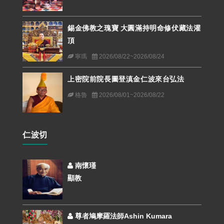
錫金佛教之瑰寶 大圓滿持明命修伏藏法灌
頂
寧瑪
2026/08/22~2026/08/24
上密院前院長圖登滇金仁波來台弘法
格魯
2026/08/01~2026/08/22
仁波切
南懷瑾
顯教
尊者鳩摩羅法師Ashin Kumara