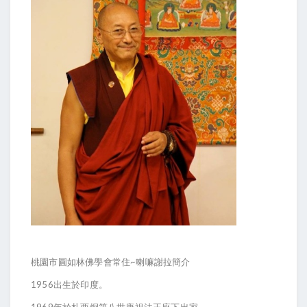
~
桃園市圓如林佛學會常住
喇嘛謝拉簡介
1956
出生於印度。
1969