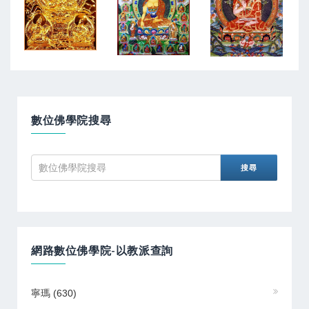
數位佛學院搜尋
網路數位佛學院-以教派查詢
寧瑪
(630)