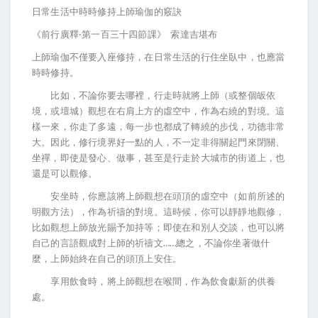
日常生活中時時修持上師瑜伽的竅訣
《前行廣釋·第一百三十四節課》 索達吉堪布
上師瑜伽不僅要入座修持，在日常生活的行住坐臥中，也應當
時時修持。
比如，不論你要去哪裡，行走時就將上師（或整個皈依
境，或壇城）觀想在右肩上方的虛空中，作為右繞的對境。這
樣一來，你走了多遠，每一步也都成了轉繞的步伐，功德非常
大。因此，修行境界好一點的人，不一定非得關起門來閉關、
坐禪，即使是發心、做事，甚至是行走於大城市的街道上，也
還是可以觀修。
安坐時，你應該將上師觀想在頭頂的虛空中（如前所述的
明觀方法），作為祈禱的對境。這時候，你可以靜靜地觀修，
比如觀想上師放光賜予加持等；即使在和別人交談，也可以將
自己的言語觀成對上師的祈禱文……總之，不論你坐著做什
麼，上師始終在自己的頭頂上安住。
享用飲食時，將上師觀想在喉間，作為飲食獻新的供養
處。