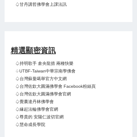
♤甘丹講哲佛學會上課法訊
精選顯密資訊
♤持明歌手 倉央龍措 兩種快樂
♤UTBF-Taiwan中華宗南學佛會
♤台灣蘇曼噶舉官方中文網
♤台灣佐欽大圓滿佛學會 Facebook粉絲頁
♤台灣佐欽大圓滿佛學會官網
♤覺囊達丹林佛學會
♤緣起法輪佛學會官網
♤尊貴的 安陽仁波切官網
♤慧命成長學院