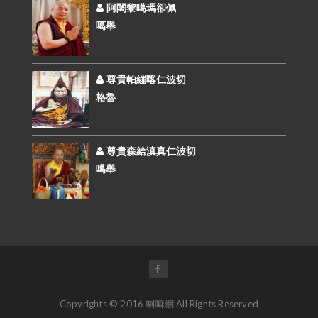
阿闍黎噶瑪卻佩
噶舉
尊貴帕繃喀仁波切
格魯
尊貴森給滇真仁波切
噶舉
Copyrights © 2016 喇嘛網 All Rights Reserved