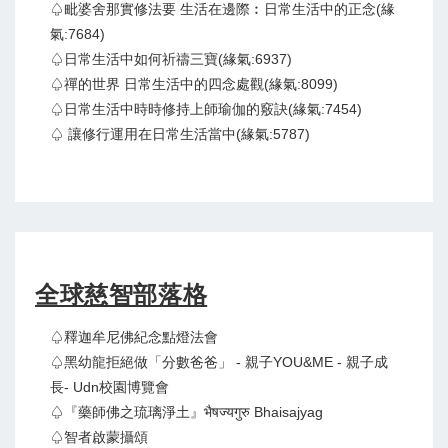
♤毗婆舍那實修法要 生活在邊際︰日常生活中的正念(緣
氣:7684)
♤日常生活中如何祈禱三寶(緣氣:6937)
♤禪的世界 日常生活中的四念處觀(緣氣:8099)
♤日常生活中時時修持上師瑜伽的竅訣(緣氣:7454)
♤ 讓修行運用在日常生活當中(緣氣:5787)
全球慈智部落格
♤釋迦牟尼佛紀念點燈法會
♤黑幼龍拒絕做「分數爸爸」 - 親子YOU&ME - 親子成
長- Udn校園博覽會
♤『藥師佛之琉璃淨土』भैषज्यगुरु Bhaisajyag
♤智者啟蒙攝頌