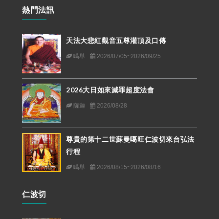
熱門法訊
天法大悲紅觀音五尊灌頂及口傳
噶舉
2026/07/05~2026/09/25
2026大日如來滅罪超度法會
薩迦
2026/08/28
尊貴的第十二世蘇曼噶旺仁波切來台弘法
行程
噶舉
2026/08/15~2026/08/16
仁波切