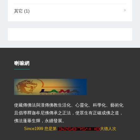
其它
(1)
喇嘛網
使藏傳佛法與漢傳佛教生活化、心靈化、科學化、藝術化
且倡導釋迦牟尼佛傳承之正法，使眾生有正確成佛之道，
佛法蓬蓽生輝，永續發展。
Since1999 您是第
大德人次