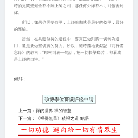
時的見聞覺知全都不離上師之相，那任何外緣都不可能傷害到
你。
所以，如果你需要盔甲，上師瑜伽就是最好的盔甲，最好
的護輪。
當然，在具體修持的過程中，要真正做到將一切轉為道
用，還是要做些切實的努力。所以，隨時隨地要銘記《前行備
忘錄》的教言：“歸根到底一句話，把一切快樂痛苦，都看成
是上師的自性。”
備註 :
碩博學位審議評鑑申請
上一篇：禪的世界 禪的智慧
下一篇：《福份無量》積福之道 結語