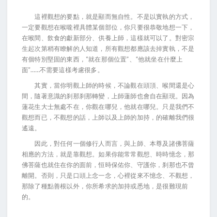
這裡觀想的要點，就是顯而無自性。不是以實執的方式，
一定要觀想在喉嚨裡具體某個部位，你只要很恭敬地想一下，
在喉間、飲食的獻新部分、供養上師，這樣就可以了。對密宗
生起次第稍有瞭解的人知道，所有觀想都應該去掉實執，不是
有個特別堅固的東西，“就在那個位置”、“他就坐在什麼上
面”……不需要這樣考慮很多。
其實，當你明觀上師的時候，不論觀在頭頂、喉間還是心
間，隨著意識的刹那刹那轉變，上師蓮師也會自在顯現。因為
蓮花生大士無處不在，你觀在哪兒，他就在哪兒。只是我們不
觀想而已，不觀想的話，上師以及上師的加持，的確離我們很
遙遠。
因此，對任何一個修行人而言，與上師、本尊及諸佛菩薩
相應的方法，就是靠觀想。如果你能常常觀想、時時憶念，那
佛菩薩也就住在你的面前，恒時保佑你、守護你，刹那也不曾
離開。否則，只是口頭上念一念，心裡從來不憶念、不觀想，
那除了種點善根以外，你所希求的加持或悉地，是很難現前
的。