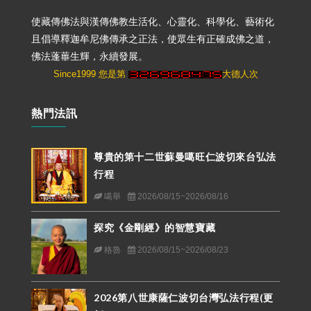
使藏傳佛法與漢傳佛教生活化、心靈化、科學化、藝術化
且倡導釋迦牟尼佛傳承之正法，使眾生有正確成佛之道，
佛法蓬蓽生輝，永續發展。
Since1999 您是第
大德人次
熱門法訊
尊貴的第十二世蘇曼噶旺仁波切來台弘法
行程
噶舉
2026/08/15~2026/08/16
探究《金剛經》的智慧寶藏
格魯
2026/08/15~2026/08/23
2026第八世康薩仁波切台灣弘法行程(更