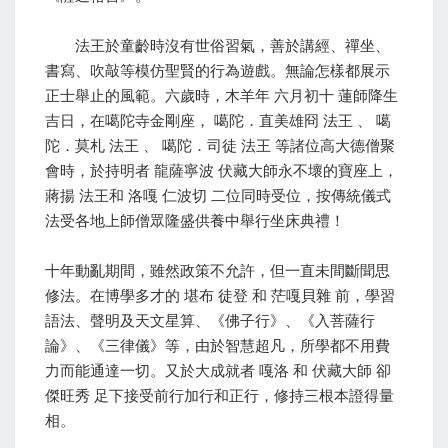
法王於童齡時沒有世俗習氣，善於講經、禪坐、
書寫、吹敲等模仿聖賢的行為遊戲。無論怎樣都展示
正士舉止的風範。六歲時，木羊年 六月初十 蓮師降生
吉日，在噶陀寺金剛座， 噶陀．直美雄冏 法王 、 噶
陀．莫札 法王 、 噶陀．司徒 法王 等諸位高大德僧聚
會時，於持明者 龍薩寧波 伏藏大師永不壞的寶座上，
蔣揚 法王和 洛嘎 仁波切 二位同時受位，按傳統儀式
法受各地上師僧眾隆盛供養中舉行坐床典禮！
十年動亂期間，雖然政策不允許，但一直未間斷聞思
修法。在博學多才的 堪布 徒登 和 茫嘎貝雜 前，學習
語法、聲明及天文星算、《佛子行》、《入菩薩行
論》、《三律儀》等，由於智慧超凡，所學都不用費
力而能通達一切。又於大成就者 嘎洛 和 伏藏大師 卻
傑旺秀 足下接受前行加行和正行，修持三根本證得量
相。