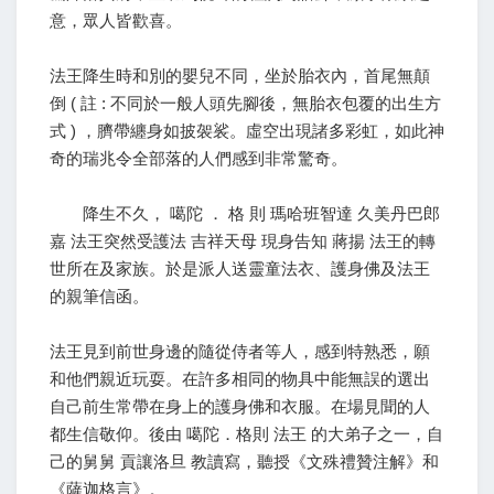
意，眾人皆歡喜。
法王降生時和別的嬰兒不同，坐於胎衣內，首尾無顛
倒 ( 註 : 不同於一般人頭先腳後，無胎衣包覆的出生方
式 ) ，臍帶纏身如披袈裟。虛空出現諸多彩虹，如此神
奇的瑞兆令全部落的人們感到非常驚奇。
降生不久， 噶陀 ． 格 則 瑪哈班智達 久美丹巴郎
嘉 法王突然受護法 吉祥天母 現身告知 蔣揚 法王的轉
世所在及家族。於是派人送靈童法衣、護身佛及法王
的親筆信函。
法王見到前世身邊的隨從侍者等人，感到特熟悉，願
和他們親近玩耍。在許多相同的物具中能無誤的選出
自己前生常帶在身上的護身佛和衣服。在場見聞的人
都生信敬仰。後由 噶陀．格則 法王 的大弟子之一，自
己的舅舅 貢讓洛旦 教讀寫，聽授《文殊禮贊注解》和
《薩迦格言》。