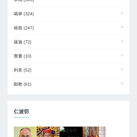
噶舉
(324)
格魯
(247)
薩迦
(72)
覺囊
(10)
利美
(52)
顯教
(61)
仁波切