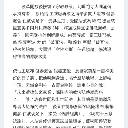
改革開放後恢復了宗教政策。到噶陀寺大圓滿傳
承持有者、 原始怙 主乘願再來之博學多聞大堪布 健參
渥舍 仁波切足下，受具足戒，受賜法號為 噶陀 徒登慈
臣直美多阿丹貝蔣參 ( 即「釋迦戒律無垢佛教勝幢」之
義 ) ，圓滿受持外別解脫戒、內菩薩戒、密三昧耶戒。
修 龍薩寧波 大 師『破瓦法』和 龍欽 寧體『破瓦法』
得殊勝驗相。大圓滿「空性立斷，任運頓超」修法證
得很高的應驗境界。
依怙主堪布 健參渥舍 很器重他，於圓寂前某一吉祥美
好的日子裏，把他叫到身邊，賜予坐墊地毯、上師帽
一頂、天鐵金剛杵、古董金剛鈴，語重心長的說：
「未來荷擔如來家業，噶陀寺的教法弘傳就靠您
了。」談了許多世間和出世間法，其目的是要他繼承
尊者大堪布的法位。 後又在博學多聞的噶陀堪布 蔣揚
健參 仁波切足下，接受《舊譯經典》、《噶陀十三竅
訣論》。大法會修供佈置設度量壇城，使噶陀傳統教
法儀軌無誤得以繼承，如是聞思修功德圓滿。受 噶陀