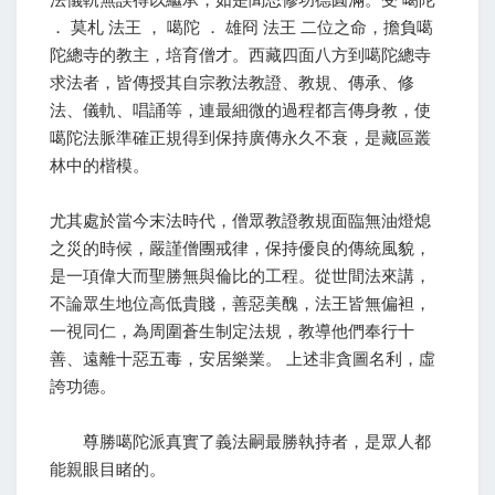
． 莫札 法王 ， 噶陀 ． 雄冏 法王 二位之命，擔負噶
陀總寺的教主，培育僧才。西藏四面八方到噶陀總寺
求法者，皆傳授其自宗教法教證、教規、傳承、修
法、儀軌、唱誦等，連最細微的過程都言傳身教，使
噶陀法脈準確正規得到保持廣傳永久不衰，是藏區叢
林中的楷模。
尤其處於當今末法時代，僧眾教證教規面臨無油燈熄
之災的時候，嚴謹僧團戒律，保持優良的傳統風貌，
是一項偉大而聖勝無與倫比的工程。從世間法來講，
不論眾生地位高低貴賤，善惡美醜，法王皆無偏袒，
一視同仁，為周圍蒼生制定法規，教導他們奉行十
善、遠離十惡五毒，安居樂業。 上述非貪圖名利，虛
誇功德。
尊勝噶陀派真實了義法嗣最勝執持者，是眾人都
能親眼目睹的。