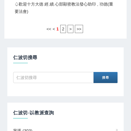
♤歡迎十方大德 經.續.心部顯密教法發心助印 , 功德(重
要法會)
<<
<
1
2
>
>>
仁波切搜尋
仁波切-以教派查詢
寧瑪
(303)