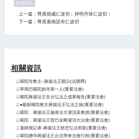
友善列印
上一篇：尊貴德威仁波切﹝持明丹珠仁波切﹞
下一篇：尊貴索南諾布仁波切
相關資訊
♤噶陀寺教主–蔣揚法王開示(法開釋)
♤寧瑪巴噶陀創寺第一人(重要法會)
♤噶陀蔣揚法王在台弘法之成果報告(重要法會)
♤●最新噶陀教主蔣揚法王弘法之旅(重要法會)
♤噶陀．蔣揚法王施身法大灌頂及教授(重要法會)
♤噶陀．蔣揚法王普巴金剛灌頂大法會(重要法會)
♤蓮師授記者-蔣揚法王慈悲弘法剪影(重要法會)
♤噶陀總寺蔣揚法王台北學會法會行程(重要法會)