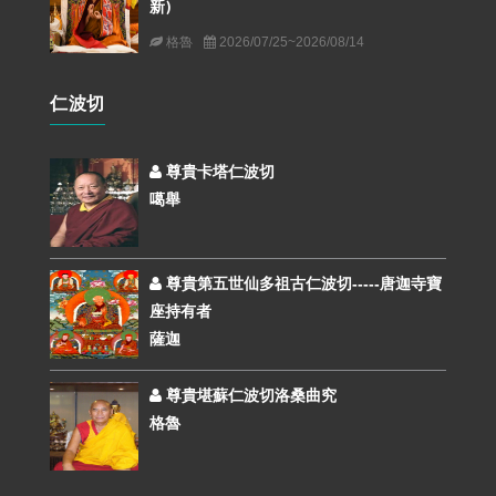
新)
格魯
2026/07/25~2026/08/14
仁波切
尊貴卡塔仁波切
噶舉
尊貴第五世仙多祖古仁波切-----唐迦寺寶
座持有者
薩迦
尊貴堪蘇仁波切洛桑曲究
格魯