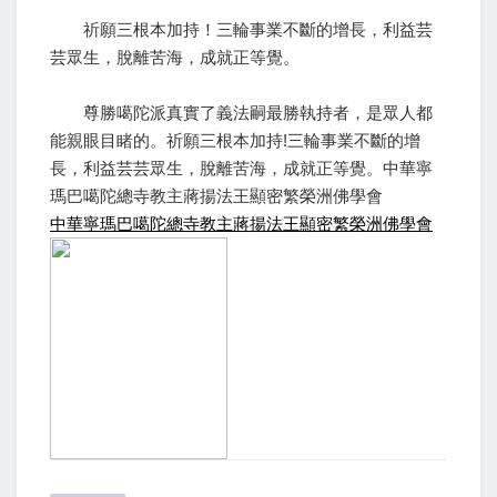
祈願三根本加持！三輪事業不斷的增長，利益芸
芸眾生，脫離苦海，成就正等覺。
尊勝噶陀派真實了義法嗣最勝執持者，是眾人都
能親眼目睹的。祈願三根本加持!三輪事業不斷的增
長，利益芸芸眾生，脫離苦海，成就正等覺。中華寧
瑪巴噶陀總寺教主蔣揚法王顯密繁榮洲佛學會
中華寧瑪巴噶陀總寺教主蔣揚法王顯密繁榮洲佛學會