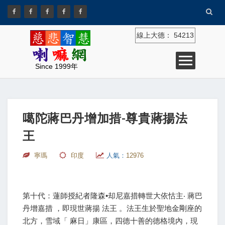
線上大德：
54213
Since 1999年
噶陀蔣巴丹增加措-尊貴蔣揚法
王
寧瑪
印度
人氣：
12976
第十代：蓮師授紀者隆森•却尼嘉措轉世大依怙主‧ 蔣巴
丹增嘉措 ，即現世蔣揚 法王 。法王生於聖地金剛座的
北方，雪域「 麻日」康區，四德十善的德格境內，現