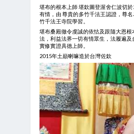
堪布的根本上師 堪欽圖登渥舍仁波切於2
有情，由 尊貴的多竹千法王認證，尊名
竹千法王寺院學習。
堪布桑殿徹令虔誠的依怙及跟隨大恩根
法，利益法界一切有情眾生，法履遍及
實修實證具德上師。
2015年土巔喇嘛造於台灣佐欽