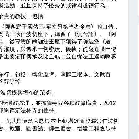
術活動，並且保持了優秀的戒律與道德行為。
珍貴的教授，包括：
《薩迦袞千國然巴‧索南興給尊者全集》的口傳，
貢噶旺秋仁波切座下，聽習了《俱舍論》、《阿
典；從尊貴的薩迦法王座下獲得了薩迦派《道
等灌頂，與傳承一切密續、儀軌；從薩迦哦巴傳
多重要灌頂傳承及比丘戒；並自從法王達賴喇嘛
修行，包括：轉化魔障、寧體三根本、文武百
菩薩等等。
舍仁波切授與堪布的榮銜，
責教授佛教教理，並擔負寺院各種教育職責，2012
邦崗禪定法林寺的住持。
教，尤其是憶念大恩根本上師 堪欽圖登渥舍仁波切
舍、教室、圖書館、師生宿舍，增建工程逐步持