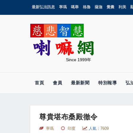
最新弘法訊息
寧瑪
噶舉
格魯
薩迦
覺囊
利美
Since 1999年
首頁
會員
最新新聞
特別報導
弘
尊貴堪布桑殿徹令
寧瑪
印度
人氣：
7609