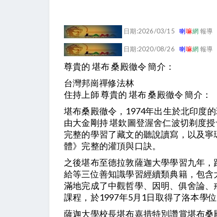
日期:2026/03/15
喇
嘛
網
報導
日期:2020/08/26
喇
嘛
網
報導
尊貴的 堪布 桑殿徹令 簡介：
台灣邦崗禪修法林
住持上師 尊貴的 堪布 桑殿徹令 簡介：
堪布桑殿徹令，1974年出生於北印度
由大金剛持 堪欽圖登渥舍仁波切剃度
完整的學習了藏文的聽說讀寫，以及寧
體》完整的灌頂與口訣。
之後堪布至德拉敦薩迦大學學習九年，
給等三位善知識學習經續類典籍，包含
滿地完成了中觀哲學、因明、俱舍論、
課程，於1997年5月1日取得了洛本學位
薩迦大學校長堪布嘉措特別讚賞堪布桑