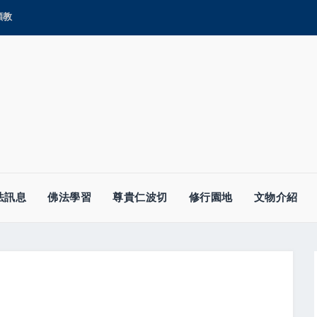
顯教
法訊息
佛法學習
尊貴仁波切
修行園地
文物介紹