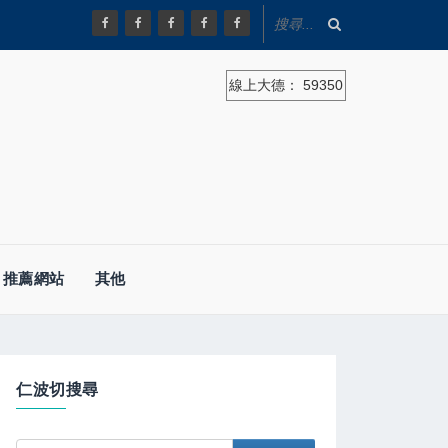
線上大德：
59350
推薦網站
其他
仁波切搜尋