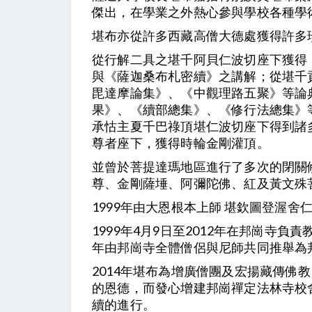
傑出，在學業之外熱心參與學校各種學
堪布亦從許多西藏高僧大德處獲得許多
從行解二具之堪千阿貝仁波切座下獲得 
與《薩迦桑布札密續》之講解；從堪千
毘達摩論集》、《中觀理路五聚》等論
果》、《續部總集》、《修行法總集》
承怙主夏千巴祿頂堪仁波切座下得到諸
尊者座下，獲得時輪金剛灌頂。
並曾於菩提達瑪地區進行了多次的閉關
尊、金剛薩埵、阿彌陀佛、紅及黃文殊
1999年由大恩根本上師 堪欽圖登渥
1999年4月9日至2012年在邦崗寺負
年由邦崗寺全體僧侶與尼師共同推舉為
2014年堪布為增廣僧團及宏揚藏傳佛
的恩德，而發心增建邦崗禪定法林寺校
續的進行。