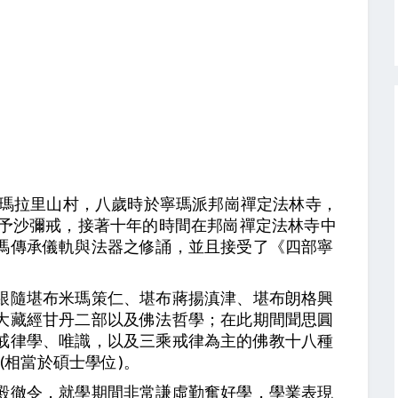
的瑪拉里山村，八歲時於寧瑪派邦崗禪定法林寺，
授予沙彌戒，接著十年的時間在邦崗禪定法林寺中
瑪傳承儀軌與法器之修誦，並且接受了《四部寧
跟隨堪布米瑪策仁、堪布蔣揚滇津、堪布朗格興
大藏經甘丹二部以及佛法哲學；在此期間聞思圓
戒律學、唯識，以及三乘戒律為主的佛教十八種
(相當於碩士學位)。
殿徹令，就學期間非常謙虛勤奮好學，學業表現