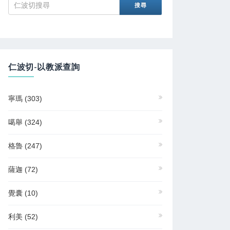
仁波切-以教派查詢
寧瑪
(303)
噶舉
(324)
格魯
(247)
薩迦
(72)
覺囊
(10)
利美
(52)