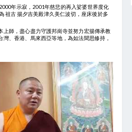
000年示寂，2001年慈悲的再入娑婆世界度化
為 祖古 揚夕吉美殿津久美仁波切，座床後於多
本上師，盡心盡力守護邦崗寺並努力宏揚傳承教
台灣、香港、馬來西亞等地，為如法聞思修持，