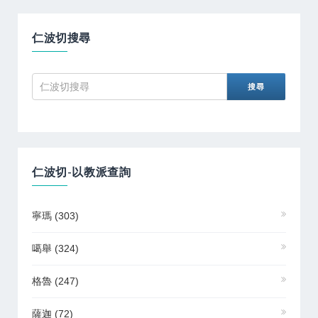
仁波切搜尋
仁波切-以教派查詢
寧瑪
(303)
噶舉
(324)
格魯
(247)
薩迦
(72)