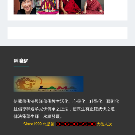
喇嘛網
使藏傳佛法與漢傳佛教生活化、心靈化、科學化、藝術化
且倡導釋迦牟尼佛傳承之正法，使眾生有正確成佛之道，
佛法蓬蓽生輝，永續發展。
Since1999 您是第
大德人次