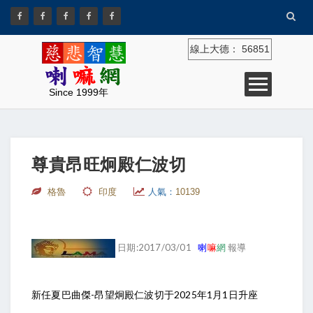
線上大德：
56851
Since 1999年
尊貴昂旺炯殿仁波切
格魯
印度
人氣：
10139
日期:2017/03/01
喇
嘛
網
報導
新任夏巴曲傑-昂望炯殿仁波切于2025年1月1日升座