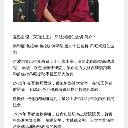
夏巴曲傑（東頂法王）-昂旺炯殿仁波切 簡介：
南印度 色拉寺 色拉昩佛學院 第九十任住持-昂旺炯殿仁波
切
仁波切於出生於西藏，十五歲出家，跟隨老師學習基礎課
程， 而後，在色拉昧佛學院，依止前方丈格西稱類踏喀
和前住持昂旺提秋學習五部大論典。
1991年 在瓦拉那西城，參加格魯派大會考，在法王尊者
前辨論 ，因為出色且優異而得到格西拉然巴學位。
曾擔任上密院的喇嘛翁則，帶領上密院執行年度內所有的
法會。
1999年 尊者達賴喇嘛，任命仁波切為上密院院長，負責
格魯派密集金剛．勝樂金剛．大威德金剛．三大本尊法的
法脈傳承和顯密教法的教導。