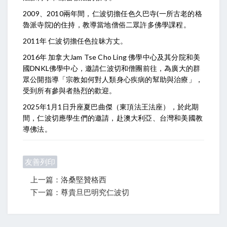
2009、2010兩年間，仁波切擔任色久巴寺(一所古老的格
魯派寺院)的住持，教導當地僧俗二眾許多佛學課程。
2011年 仁波切擔任色拉昧方丈。
2016年 加拿大Jam Tse Cho Ling 佛學中心及其分院和美
國DNKL佛學中心，邀請仁波切和僧團前往，為廣大的群
眾公開指導「宗教如何對人類身心疾病的幫助與治療」，
受到所有參與者熱烈的歡迎。
2025年1月1日升座夏巴曲傑（東頂法王法座），於此期
間，仁波切應學生們的邀請，赴澳大利亞、台灣和美國教
導佛法。
友善列印
上一篇：洛桑堅贊格西
下一篇：尊貴旦巴明究仁波切