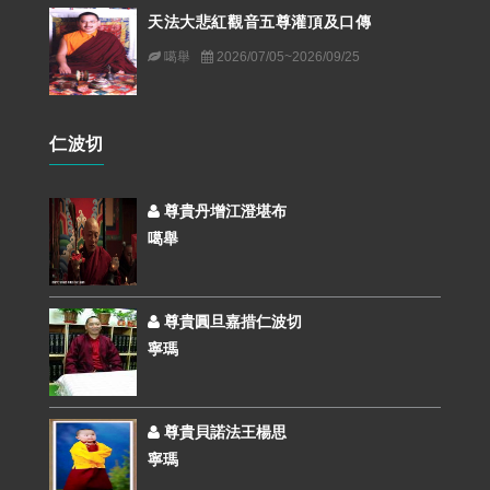
天法大悲紅觀音五尊灌頂及口傳
噶舉
2026/07/05~2026/09/25
仁波切
尊貴丹增江澄堪布
噶舉
尊貴圓旦嘉措仁波切
寧瑪
尊貴貝諾法王楊思
寧瑪