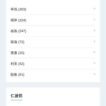
寧瑪
(303)
噶舉
(324)
格魯
(247)
薩迦
(72)
覺囊
(10)
利美
(52)
顯教
(61)
仁波切