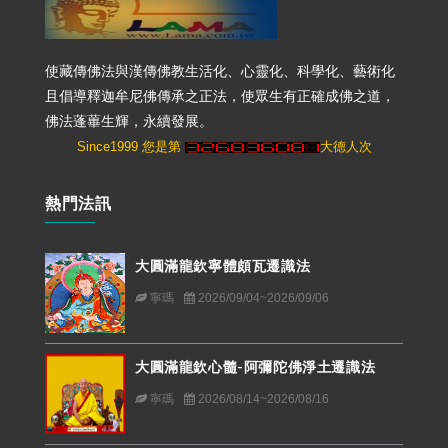
使藏傳佛法與漢傳佛教生活化、心靈化、科學化、藝術化
且倡導釋迦牟尼佛傳承之正法，使眾生有正確成佛之道，
佛法蓬蓽生輝，永續發展。
Since1999 您是第
大德人次
熱門法訊
大圓滿龍欽寧體頗瓦遷識法
寧瑪
2026/09/04~2026/09/06
大圓滿龍欽心髓-阿彌陀佛淨土遷識法
寧瑪
2026/08/14~2026/08/16