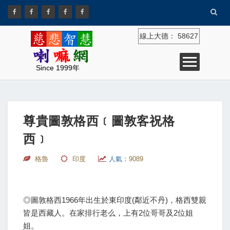
線上大德：
58627
Since 1999年
尊貴圖敦格西﹝圖敦客祝格
西﹞
格魯
印度
人氣：
9089
◎圖敦格西1966年出生於東印度(鄰近不丹)，格西雙親
皆是西藏人。在家排行老么，上有2位哥哥及2位姐
姐。