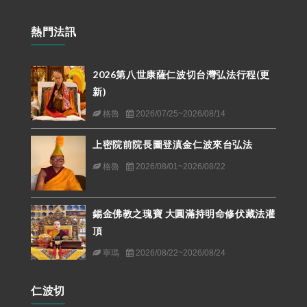
熱門法訊
2026第八世康薩仁波切台灣弘法行程(更
新)
格魯
2026/07/25~2026/08/14
上密院前院長圖登滇金仁波來台弘法
格魯
2026/08/01~2026/08/22
錫金佛教之瑰寶 大圓滿持明命修伏藏法灌
頂
寧瑪
2026/08/22~2026/08/24
仁波切