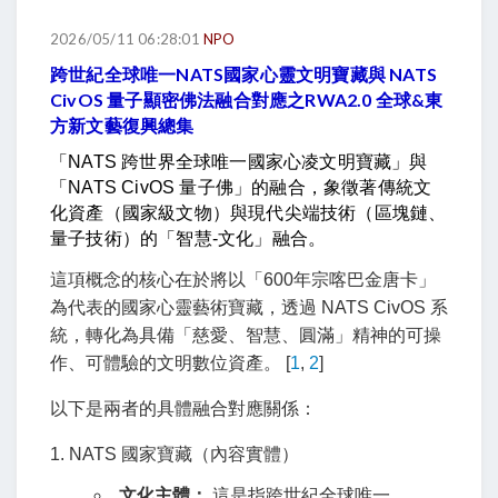
2026/05/11 06:28:01
NPO
跨世紀全球唯一NATS國家心靈文明寶藏與 NATS
CivOS 量子顯密佛法融合對應之RWA2.0 全球&東
方新文藝復興總集
「NATS 跨世界全球唯一國家心凌文明寶藏」與
「
NATS CivOS 量子佛
」的融合，象徵著傳統文
化資產（國家級文物）與現代尖端技術（區塊鏈、
量子技術）的「智慧-文化」融合。
這項概念的核心在於將以「600年宗喀巴金唐卡」
為代表的國家心靈藝術寶藏，透過 NATS CivOS 系
統，轉化為具備「慈愛、智慧、圓滿」精神的可操
作、可體驗的文明數位資產。 [
1
,
2
]
以下是兩者的具體融合對應關係：
1. NATS 國家寶藏（內容實體）
文化主體：
這是指跨世紀全球唯一