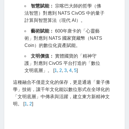
智慧賦能：
宗喀巴大師的哲學（佛
法智慧）對應到 NATS CivOS 中的量子
計算與智慧算法（現代 AI）。
藝術賦能：
600年唐卡的「心靈藝
術」對應到 NATS 國家寶藏幣（NATS
Coin）的數位化資產賦能。
文明價值：
實體國寶的「精神守
護」對應到 CivOS 平台打造的「數位
文明底層」。
[
1
,
2
,
3
,
4
,
5
]
這種融合不僅是文化的保存，更是通過「量子佛
學」技術，讓千年文化能以數位形式在全球化的
「文明底層」中傳承與活躍，建立東方新精神文
明。 [
1
,
2
]