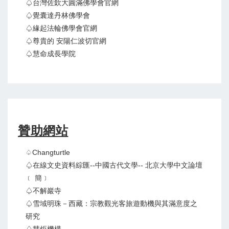
♤台灣佐欽大圓滿佛學會官網
♤覺囊達丹林佛學會
♤緣起法輪佛學會官網
♤尊貴的 安陽仁波切官網
♤慧命成長學院
贊助網站
♤Changturtle
♤在線文史資料綜匯--中國古代文學-- 北京大學中文論壇
﹝ 簡﹞
♤不解巖寺
♤雪域明珠－西藏：宗教觀光客旅遊動機與其滿意度之
研究