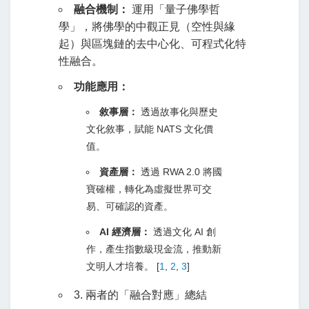
融合機制：
運用「量子佛學哲
學」，將佛學的中觀正見（空性與緣
起）與區塊鏈的去中心化、可程式化特
性融合。
功能應用：
敘事層：
透過故事化與歷史
文化敘事，賦能 NATS 文化價
值。
資產層：
透過 RWA 2.0 將國
寶確權，轉化為虛擬世界可交
易、可確認的資產。
AI 經濟層：
透過文化 AI 創
作，產生指數級現金流，推動新
文明人才培養。
[
1
,
2
,
3
]
3. 兩者的「融合對應」總結