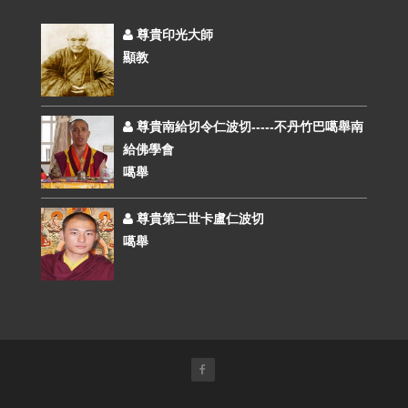
尊貴印光大師
顯教
尊貴南給切令仁波切-----不丹竹巴噶舉南
給佛學會
噶舉
尊貴第二世卡盧仁波切
噶舉