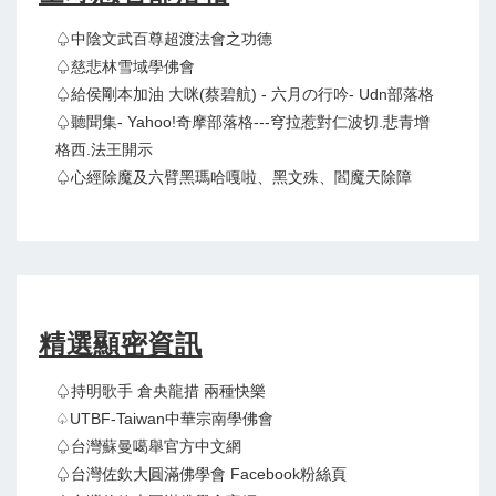
♤中陰文武百尊超渡法會之功德
♤慈悲林雪域學佛會
♤給侯剛本加油 大咪(蔡碧航) - 六月の行吟- Udn部落格
♤聽聞集- Yahoo!奇摩部落格---穹拉惹對仁波切.悲青增
格西.法王開示
♤心經除魔及六臂黑瑪哈嘎啦、黑文殊、閻魔天除障
精選顯密資訊
♤持明歌手 倉央龍措 兩種快樂
♤UTBF-Taiwan中華宗南學佛會
♤台灣蘇曼噶舉官方中文網
♤台灣佐欽大圓滿佛學會 Facebook粉絲頁