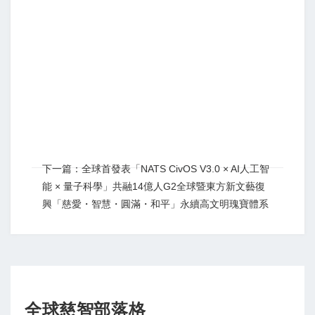
下一篇：全球首發表「NATS CivOS V3.0 × AI人工智
能 × 量子科學」共融14億人G2全球暨東方新文藝復
興「慈愛・智慧・圓滿・和平」永續高文明瑰寶體系
全球慈智部落格