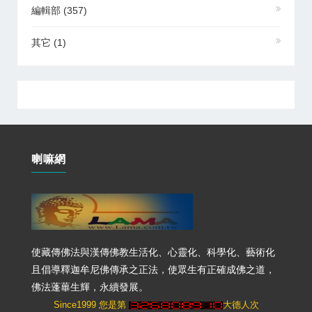
編輯部
(357)
其它
(1)
喇嘛網
使藏傳佛法與漢傳佛教生活化、心靈化、科學化、藝術化
且倡導釋迦牟尼佛傳承之正法，使眾生有正確成佛之道，
佛法蓬蓽生輝，永續發展。
Since1999 您是第
大德人次