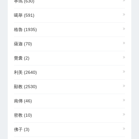
寧瑪
(630)
噶舉
(591)
格魯
(1935)
薩迦
(70)
覺囊
(2)
利美
(2640)
顯教
(2530)
南傳
(46)
密教
(10)
佛子
(3)