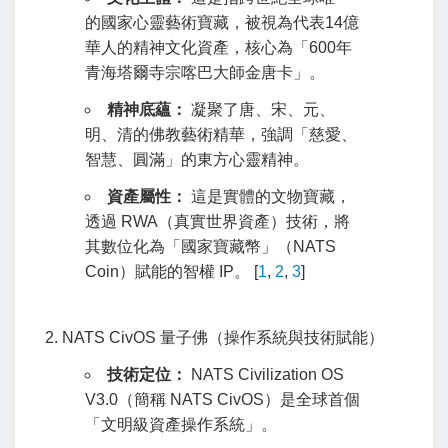
的國家心靈藝術寶藏，被視為代表14億
華人的精神文化資產，核心為「600年
青海塔爾寺宗喀巴大師金唐卡」。
精神底蘊：
凝聚了唐、宋、元、
明、清的佛教藝術精華，強調「慈愛、
智慧、圓滿」的東方心靈精神。
資產屬性：
這是實體的文物寶藏，
透過 RWA（真實世界資產）技術，將
其數位化為「國家寶藏幣」（NATS
Coin）賦能的智權 IP。
[
1
,
2
,
3
]
2. NATS CivOS 量子佛（操作系統與技術賦能）
技術定位：
NATS Civilization OS
V3.0（簡稱 NATS CivOS）是全球首個
「文明級資產操作系統」。