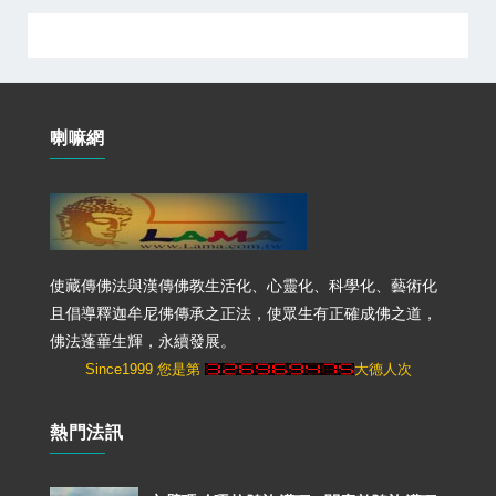
喇嘛網
使藏傳佛法與漢傳佛教生活化、心靈化、科學化、藝術化
且倡導釋迦牟尼佛傳承之正法，使眾生有正確成佛之道，
佛法蓬蓽生輝，永續發展。
Since1999 您是第
大德人次
熱門法訊