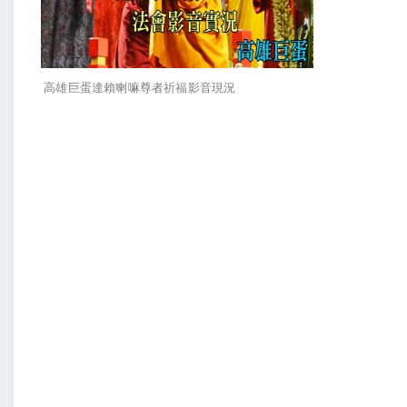
高雄巨蛋達賴喇嘛尊者祈福影音現況