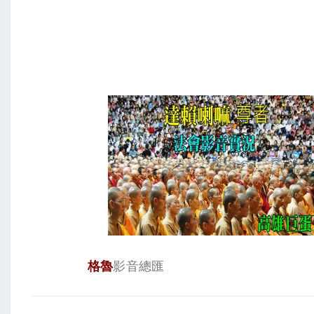
格魯
影音總匯