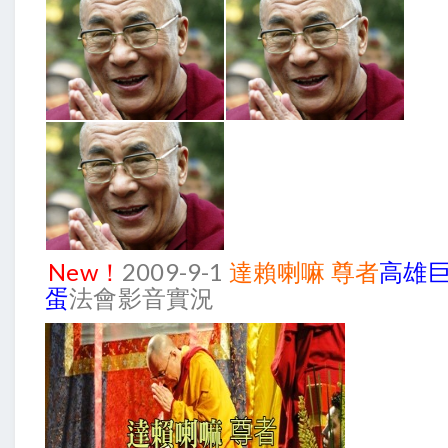
New！
2009-9-1
達賴喇嘛 尊者
高雄
蛋
法會影音實況