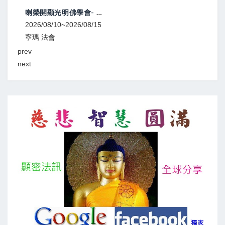
喇榮開顯光明佛學會- 中元除障超度大法會
2026/08/10~2026/08/15
2026
寧瑪 法會
寧瑪
prev
next