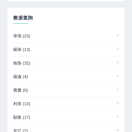
教派查詢
寧瑪
(23)
噶舉
(13)
格魯
(32)
薩迦
(4)
覺囊
(0)
利美
(13)
顯教
(17)
其它
(2)