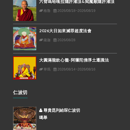
六臂瑪哈嘎拉隨許灌頂&閻魔敵隨許灌頂
格魯
2026/08/18~2026/08/19
2026大日如來滅罪超度法會
薩迦
2026/08/28
大圓滿龍欽心髓-阿彌陀佛淨土遷識法
寧瑪
2026/08/14~2026/08/16
仁波切
尊貴昆列給琛仁波切
噶舉