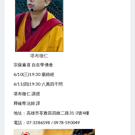
堪布徹仁
宗薩遍喜 自在學佛會
6/10(三)19:30 藥師經
6/11(四)19:30 八萬四干問
堪布徹仁 講授
釋確尊法師 譯
地址：高雄市苓雅區四維二路31-3號4樓
電話：07-3386598 / 0978-590049