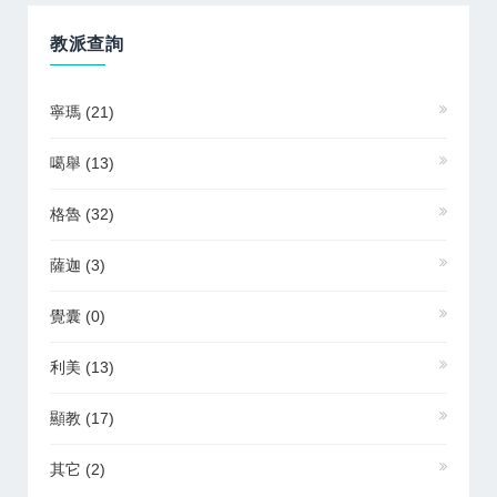
教派查詢
寧瑪
(21)
噶舉
(13)
格魯
(32)
薩迦
(3)
覺囊
(0)
利美
(13)
顯教
(17)
其它
(2)