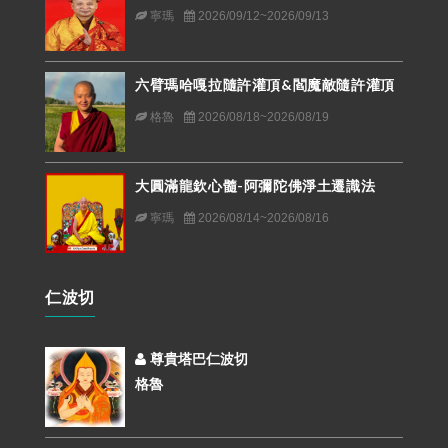
寧瑪
2026/09/12~2026/09/13
六臂瑪哈嘎拉隨許灌頂&閻魔敵隨許灌頂
格魯
2026/08/18~2026/08/19
大圓滿龍欽心髓-阿彌陀佛淨土遷識法
寧瑪
2026/08/14~2026/08/16
仁波切
尊貴塔巴仁波切
格魯