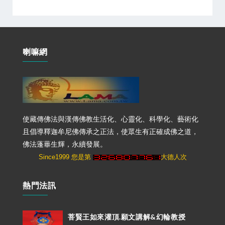
喇嘛網
使藏傳佛法與漢傳佛教生活化、心靈化、科學化、藝術化
且倡導釋迦牟尼佛傳承之正法，使眾生有正確成佛之道，
佛法蓬蓽生輝，永續發展。
Since1999 您是第
大德人次
熱門法訊
菩賢王如來灌頂.願文講解&幻輪教授