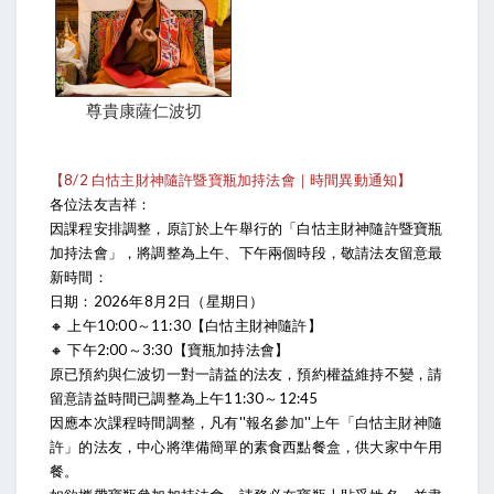
尊貴康薩仁波切
【8/2 白怙主財神隨許暨寶瓶加持法會｜時間異動通知】
各位法友吉祥：
因課程安排調整，原訂於上午舉行的「白怙主財神隨許暨寶瓶
加持法會」，將調整為上午、下午兩個時段，敬請法友留意最
新時間：
日期：2026年8月2日（星期日）
🔸 上午10:00～11:30【白怙主財神隨許】
🔸 下午2:00～3:30【寶瓶加持法會】
原已預約與仁波切一對一請益的法友，預約權益維持不變，請
留意請益時間已調整為上午11:30～12:45
因應本次課程時間調整，凡有''報名參加''上午「白怙主財神隨
許」的法友，中心將準備簡單的素食西點餐盒，供大家中午用
餐。