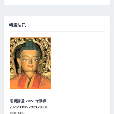
精選法訊
大圓滿立斷 頓超灌頂、教學
2026/08/08
寧瑪 灌頂