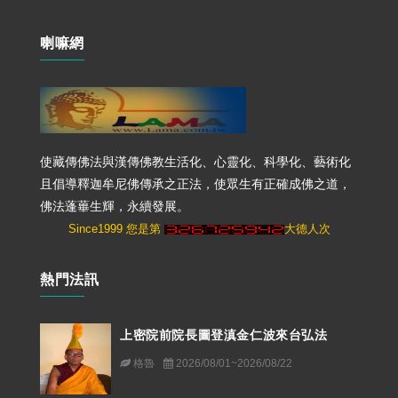
喇嘛網
使藏傳佛法與漢傳佛教生活化、心靈化、科學化、藝術化
且倡導釋迦牟尼佛傳承之正法，使眾生有正確成佛之道，
佛法蓬蓽生輝，永續發展。
Since1999 您是第
大德人次
熱門法訊
上密院前院長圖登滇金仁波來台弘法
格魯
2026/08/01~2026/08/22