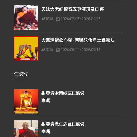
天法大悲紅觀音五尊灌頂及口傳
噶舉
2026/07/05~2026/09/25
大圓滿龍欽心髓-阿彌陀佛淨土遷識法
寧瑪
2026/08/14~2026/08/16
仁波切
尊貴索南絨波仁波切
寧瑪
尊貴徹仁多登仁波切
寧瑪