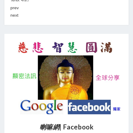
prev
next
喇嘛網
| Facebook