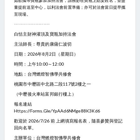
如欲攜帶寶瓶參加加持法會，請務必在寶瓶上貼妥姓名，並盡
量提前送至中心，以利法會前置準備；亦可於法會當日提早攜
至現場。
----------------------
白怙主財神灌頂及寶瓶加持法會
主法師長：尊貴的康薩仁波切
日期：2026年8月2日（星期日）
時間：上午10:00～12:00
地點：台灣燃燈智佛學共修會
桃園市中壢區中北路二段117號2樓之一
（中壢後火車站富邦銀行樓上）
報名連結
Https://forms.gle/YpAAd6NMge88K3Kd6
歡迎於 2026/7/26 前 上網填寫報名表，隨喜參贊與登記
回向名單。
主辦單位：台灣燃燈智佛學共修會