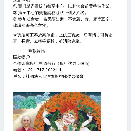
① 寶瓶請盡量提前攜至中心，以利法會前置準備作業。
② 攜至中心的寶瓶請務必貼上個人姓名。
③ 參加法會者，當天須茹素，不食蔥、蒜、蛋等五辛，
建議穿著亮色衣物。
★寶瓶可安奉於高淨處，上供三寶及一切有情，可得財
富、長壽、威權等福報，並消除違緣。
----------匯款資訊------
匯款帳戶
合作金庫銀行 中原分行（銀行代號：006）
帳號：1391-717-20521-1
戶名：社團法人台灣燃燈智佛學共修會