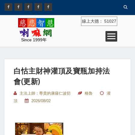
線上大德：
51027
Since 1999年
白怙主財神灌頂及寶瓶加持法
會(更新)
主法上師：尊貴的康薩仁波切
格魯
灌
頂
2026/08/02