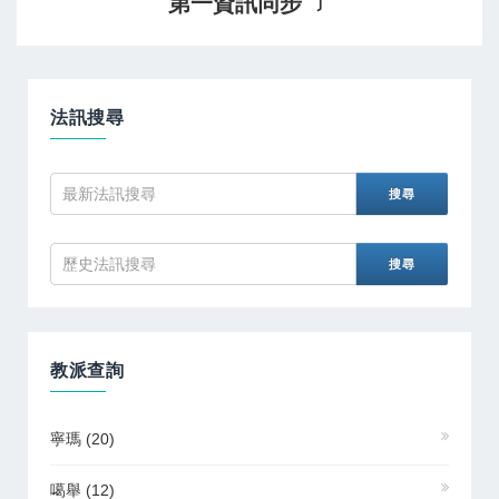
第一資訊同步 ﹞
法訊搜尋
教派查詢
寧瑪
(20)
噶舉
(12)