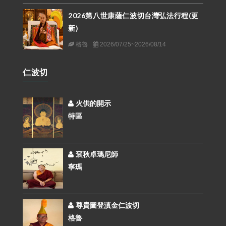
2026第八世康薩仁波切台灣弘法行程(更
新)
格魯
2026/07/25~2026/08/14
仁波切
火供的開示
特區
袞秋卓瑪尼師
寧瑪
尊貴圖登滇金仁波切
格魯