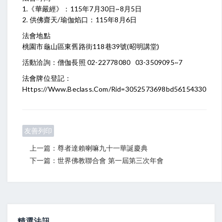
1.《華嚴經》：115年7月30日~8月5日
2. 供佛齋天/瑜伽焰口：115年8月6日
法會地點
桃園市龜山區東舊路街118巷39號(昭明講堂)
活動洽詢：僧伽長照 02-22778080 03-3509095~7
法會牌位登記：
Https://www.beclass.com/rid=3052573698bd56154330
友善列印
上一篇：尊者達賴喇嘛九十一華誕慶典
下一篇：世界佛教聯合會 第一屆第三次年會
精選法訊