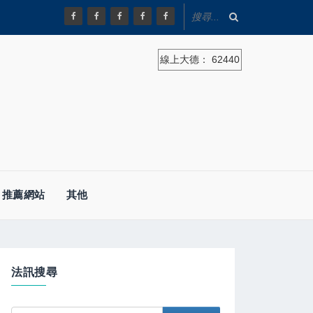
線上大德：
62440
推薦網站
其他
法訊搜尋