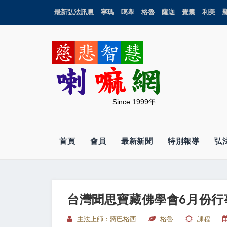
最新弘法訊息
寧瑪
噶舉
格魯
薩迦
覺囊
利美
Since 1999年
首頁
會員
最新新聞
特別報導
弘
台灣聞思寶藏佛學會6月份行
主法上師：蔣巴格西
格魯
課程