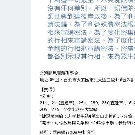
台灣聞思寶藏佛學會
地址(新址)：台北市大安區市民大道三段148號2
【交通】
*公車：
214、214(直達車)、254、280、280(直達車)
205、276、至臺北科技大學站
*捷運板南線：忠孝新生站4號出口走路約5-7分鐘
*開車：可停放建國高架橋下O區停車場，步行約7
銀行：華南銀行008 中和分行