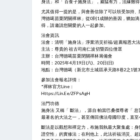
身法」和「 百食子施身法」，威猛有力，法緣難
尤其值得一提的是，與會善信除了可以領受加持、
灣德噶苗栗閉關禪林」從0到1成辦的善因，猶如
得，請邀請您關愛的人一起參加。
法會資訊
法會：清明「施身法」淨業消災祈福/超薦報恩大
主法：尊貴的 祖古司南仁波切暨四位僧眾
主辦：台灣德噶苗栗閉關禪林籌備會
時間：2025年4月19日(六)、20日(日)
地點：台灣德噶（新北市土城區承天路8巷2之1號
參加法會報名詳情：
*禪林官方Line：
Https://lin.ee/ZFPsAgH
法門功德
施身法 又稱「 斷法」，源自 帕當巴桑傑尊者「
最著名的大法之一，甚至傳回佛法母國印度，直至
斷法是以觀想和禪定力，布施我執最大聚集處：身
證空性」的實修法；在利他上，此法祈福消災、超