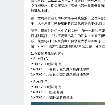
曾化育第十五世法王噶瑪巴卡恰多傑、寧瑪派第一
卓泰耶指示，從仁波切座下求受《無死壽髓長壽法
頂戴為上師。
第二世司南仁波切阿珠大堪布確映桑波，是位學修
承，現今東西二藏各地的蔣貢法集傳承幾乎都源於
第三世司南仁波切出生於1993年，第十七世法王
而得到認證。在法王噶瑪巴為主的許多上師座下得
戒，完整得到《五巨寶藏》傳承暨大手印等教導，並
習，2023年獲大司徒仁波切頒授畢業證書。目前
法會時間及修持內容：
4月19日 (六)
9:00-12:30斷法薈供
14:00-15:30百食子暨九魔眾施身法除障
16:00-17:30百食子暨九魔眾施身法除障
4月20日(日)
9:00-12:30斷法薈供
14:00-15:30斷法薈供
16:00-17:30施身法超薦修法