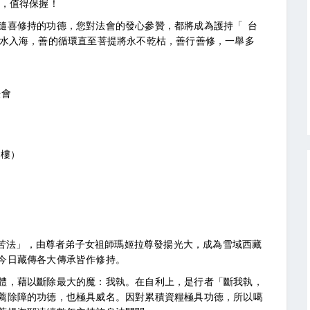
得，值得保握！
隨喜修持的功德，您對法會的發心參贊，都將成為護持「 台
滴水入海，善的循環直至菩提將永不乾枯，善行善修，一舉多
法會
3樓）
 息苦法」，由尊者弟子女祖師瑪姬拉尊發揚光大，成為雪域西藏
今日藏傳各大傳承皆作修持。
體，藉以斷除最大的魔：我執。在自利上，是行者「斷我執，
薦除障的功德，也極具威名。因對累積資糧極具功德，所以噶