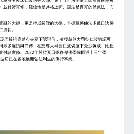
代掌派者敦珠仁波切等大師。第十五世法王依上師蔣貢康楚羅
》並付諸實修，確信他是具格上師、該法是真實的伏藏法，而
雙融的大師，更是持戒嚴謹的大德，掌握藏傳佛法多數口訣傳
仁波切。
噶瑪巴於祖庭楚布寺寫下認證信，並獲慈尊大司徒仁波切認可
到眾多灌頂與口傳，在慈尊大司徒仁波切座下受沙彌戒、比丘
付諸實修。2022年於拉瓦日佩多傑佛學院圓滿十三年學
仁波切已在各地展開弘法利生的佛行事業。