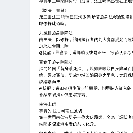
舉傳承三年閉關房每日必修，法王噶瑪巴也在聖地
《斷法：寶鬘》
第三世法王 噶瑪巴讓炯多傑 所著施身法釋論暨
即修持此儀軌。
九魔群施身除障法
由主法上師修持，讓困擾行者的九大魔群滿足而遠
加此法會而消除
@提醒：與會者可選擇躺臥或是正坐，欲躺臥者考
百食子施身除障法
法門如同「替身贖死法」，以麵團吸取自身障礙而
病、累劫冤債、所處地域凶險惡兆之平息，尤具殊
訣編纂而成。
@提醒：參加者須準備少許頭髮、指甲裝入紅包袋
會結束後攜回供患者穿著。
主法上師
尊貴的 祖古司南仁波切
第一世司南仁波切是一位大伏藏師、名為「調伏者
納朗多傑登炯兩者的共同化身。