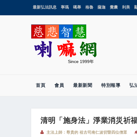
最新弘法訊息
寧瑪
噶舉
格魯
薩迦
覺囊
利美
Since 1999年
首頁
會員
最新新聞
特別報導
弘
清明「施身法」淨業消災祈福
主法上師：尊貴的 祖古司南仁波切暨四位僧眾