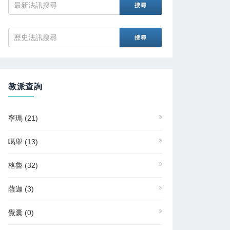
教派查詢
寧瑪
(21)
噶舉
(13)
格魯
(32)
薩迦
(3)
覺囊
(0)