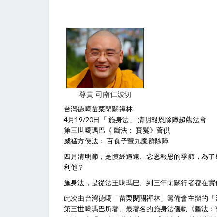
尊貴 司南仁波切
台灣德噶苗栗閉關禪林
4月19/20日「 施身法」 清明報恩除障超薦法會
第三世噶瑪巴《 斷法： 寶鬘》薈供
威猛方便法： 百食子暨九魔群除障
四月清明節，是慎終追遠、念恩報恩的季節，為了
利他？
施身法，是從法王噶瑪巴、到三年閉關行者都在實
此次由台灣德噶「苗栗閉關禪林」籌備會主辦的「
第三世噶瑪巴所著、最著名的施身法儀軌《斷法：