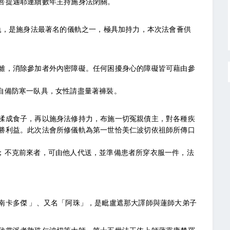
菩提迦耶連續數年主持施身法閉關。
儀軌，是施身法最著名的儀軌之一，極具加持力，本次法會薈供
離，消除參加者外內密障礙。任何困擾身心的障礙皆可藉由參
自備防寒一臥具，女性請盡量著褲裝。
揉成食子，再以施身法修持力，布施一切冤親債主，對各種疾
勝利益。此次法會所修儀軌為第一世恰美仁波切依祖師所傳口
；不克前來者，可由他人代送，並準備患者所穿衣服一件，法
南卡多傑 」、又名「阿珠」，是毗盧遮那大譯師與蓮師大弟子