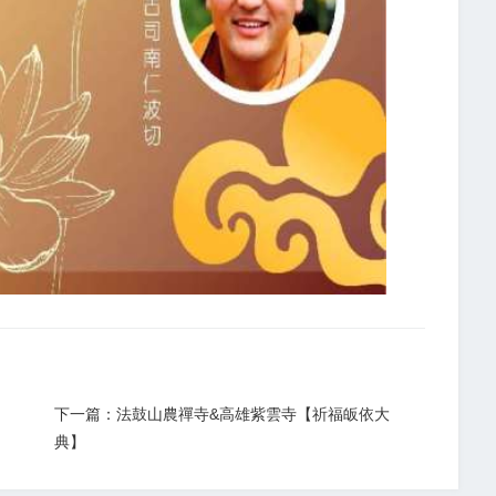
下一篇：法鼓山農禪寺&高雄紫雲寺【祈福皈依大
典】