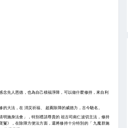
感念先人恩德，也為自己積福淨障，可以做什麼修持，來自利
修的大法，在 消災祈福、 超薦除障的威德力，古今馳名。
清明施身法會」，特別禮請尊貴的 祖古司南仁波切主法，修持
寶鬘》，在除障方便法方面，還將修持十分特別的「 九魔群施