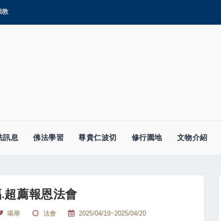
顯教
法訊息
佛法學習
尊貴仁波切
修行園地
文物介紹
.超薦報恩法會
噶舉
法會
2025/04/19~2025/04/20