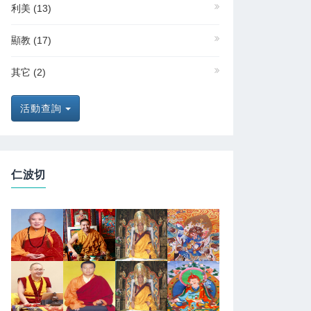
利美
(13)
顯教
(17)
其它
(2)
活動查詢
仁波切