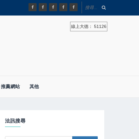
線上大德：
51126
推薦網站
其他
法訊搜尋