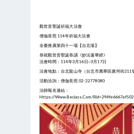
觀世音聖誕祈福大法會
僧伽長照 114年祈福大法會
全臺推廣第四十一場【台北場】
恭祝觀世音聖誕恭誦《妙法蓮華經》
法會時間：114年3月16日~3月17日
法會地點：台北龍山寺（台北市萬華區廣州街211
活動洽詢：僧伽長照 02-22778080
法師報名連結：
Https://www.beclass.com/rid=294fe6667af50