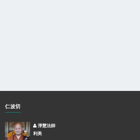
仁波切
淨慧法師
利美