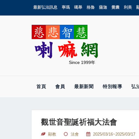
最新弘法訊息
寧瑪
噶舉
格魯
薩迦
覺囊
利美
Since 1999年
首頁
會員
最新新聞
特別報導
弘
觀世音聖誕祈福大法會
顯教
法會
2025/03/16~2025/03/17