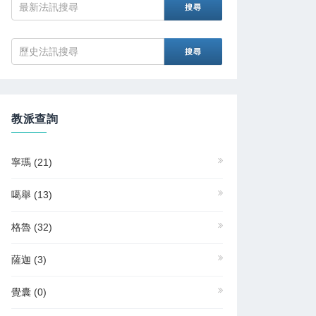
教派查詢
寧瑪
(21)
噶舉
(13)
格魯
(32)
薩迦
(3)
覺囊
(0)