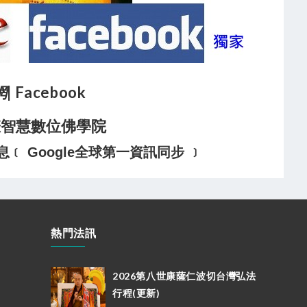
網
| Facebook
悲智慧數位佛學院
 Google全球第一資訊同步 ﹞
熱門法訊
2026第八世康薩仁波切台灣弘法
行程(更新)