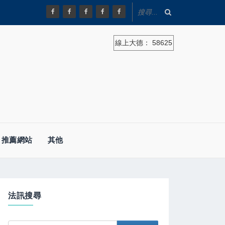
線上大德：
58625
推薦網站
其他
法訊搜尋