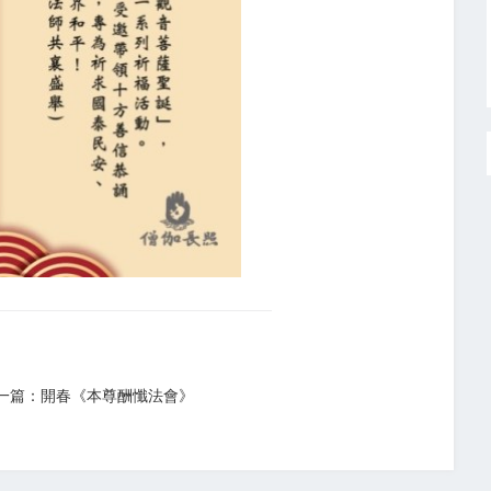
一篇：開春《本尊酬懺法會》