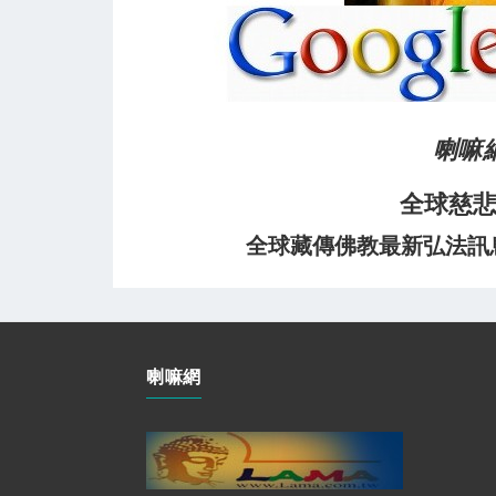
喇嘛
全球慈
全球藏傳佛教最新弘法訊息﹝
喇嘛網