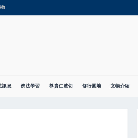
顯教
法訊息
佛法學習
尊貴仁波切
修行園地
文物介紹