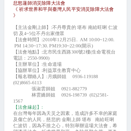
忿怒蓮師消災除障大法會
《
祈求世界和平與臺灣人民平安消災除障大法會
》
【主法金剛上師】
:
不丹尊貴的
堪布
南給旺唎
仁波
切
及
4~5
位不丹出家僧眾
【法會時間】
:
2010
年
12
月
25
日
.
AM 10:00~12:00.
PM 14:30~17:30. PM19:30~22:00(開示)
【法會地點】
:
北市民生西路
300
號
2
樓
(
生命電視台
電話：
2550-9900)
【主辦單位】
:
生命道場
【協辦單位】
:
利益眾生教育中心
【報名聯絡人】
:
月娥師姐
0936-119188
(02)8665-6113
張淑雲師姐
0921-882779
林雲嬌師姐
0926-198739
(02)2581-
1567
【法會緣起】
:
在台灣每年因為天災之因素，造成許多不幸的家庭
及傷亡的人民，慈悲的
金剛上師
堪布
南給旺唎
仁波切，因為不捨之心，特別舉辦這場大法會，希