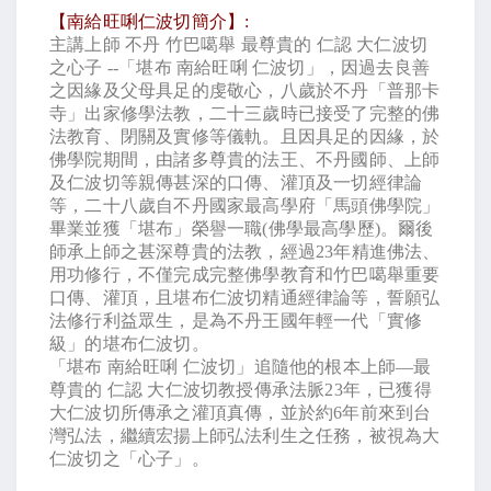
【南給旺唎仁波切簡介】
:
主講上師
不丹
竹巴噶舉
最尊貴的
仁認
大仁波切
之心子
--
「堪布
南給旺唎
仁波切」，因過去良善
之因緣及父母具足的虔敬心，八歲於不丹「普那卡
寺」出家修學法教，二十三歲時已接受了完整的佛
法教育、閉關及實修等儀軌。且因具足的因緣，於
佛學院期間，由諸多尊貴的法王、不丹國師、上師
及仁波切等親傳甚深的口傳、灌頂及一切經律論
等，二十八歲自不丹國家最高學府「馬頭佛學院」
畢業並獲「堪布」榮譽一職
(
佛學最高學歷
)
。爾後
師承上師之甚深尊貴的法教，經過
23
年精進佛法、
用功修行，不僅完成完整佛學教育和竹巴噶舉重要
口傳、灌頂，且堪布仁波切精通經律論等，誓願弘
法修行利益眾生，是為不丹王國年輕一代「實修
級」的堪布仁波切。
「堪布
南給旺唎
仁波切」追隨他的根本上師
—
最
尊貴的
仁認
大仁波切教授傳承法脈
23
年，已獲得
大仁波切所傳承之灌頂真傳，並於約
6
年前來到台
灣弘法，繼續宏揚上師弘法利生之任務，被視為大
仁波切之「心子」。