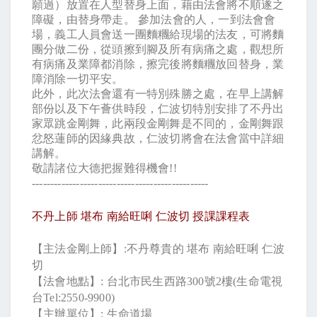
願過）放置在人型替身上面，藉由法會將不順遂之
障礙，由替身帶走。
參加法會的人，一到法會會
場，義工人員會送一團麵糰給現場的法友，可將麵
團分做二份，從頭擦到腳及所有病痛之處，觀想所
有病痛及業障都消除，擦完後將麵糰放回替身，業
障消除一切平安。
此外，此次法會還有一特別殊勝之處，在早上講解
部份以及下午薈供時段，仁波切特別安排了不丹出
家眾跳金剛舞，此兩段金剛舞是不同的，金剛舞跟
忿怒蓮師的因緣典故，仁波切將會在法會當中詳細
講解。
敬請諸位大德把握難得機會
!!
------------------------------------------------
不丹上師
堪布
南給旺唎
仁波切
授課課程表
【主法金剛上師】
:
不丹尊貴的
堪布
南給旺唎
仁波
切
【法會地點】
:
台北市民生西路
300
號
2
樓
(
生命電視
台
Tel:2550-9900)
【主辦單位】
:
生命道場