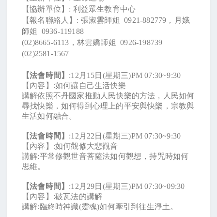
【協辦單位】
:
利益眾生教育中心
【報名聯絡人】
:
張淑雲師姐
0921-882779
，月娥
師姐
0936-119188
(02)8665-6113
，林雲嬌師姐
0926-198739
(02)2581-1567
【法會時間】
:12
月
15
日
(
星期三
)PM 07:30~9:30
【內容】
:
如何讓自己生活快樂
講解依照不丹國家推動人民快樂的方法，人民如何
尋找快樂，如何得到心理上的平安與快樂，宗教與
生活如何融合。
【法會時間】
:12
月
22
日
(
星期三
)PM 07:30~9:30
【內容】
:
如何觀修大悲觀音
講解
:
平常修觀世音菩薩法如何觀想，持咒時如何
思維。
【法會時間】
:12
月
29
日
(
星期三
)PM 07:30~09:30
【內容】
:
破瓦法的講解
講解
:
臨終時神識
(
靈魂
)
如何牽引到往生淨土。