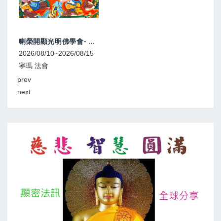
喇榮開顯光明佛學會- 中元除障超度大法會
2026/08/10~2026/08/15
2026
寧瑪 法會
寧瑪
prev
next