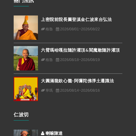
熱門法訊
上密院前院長圖登滇金仁波來台弘法
格魯
2026/08/01~2026/08/22
六臂瑪哈嘎拉隨許灌頂&閻魔敵隨許灌頂
格魯
2026/08/18~2026/08/19
大圓滿龍欽心髓-阿彌陀佛淨土遷識法
寧瑪
2026/08/14~2026/08/16
仁波切
喇嘛陳達