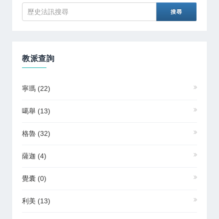
教派查詢
寧瑪
(22)
噶舉
(13)
格魯
(32)
薩迦
(4)
覺囊
(0)
利美
(13)