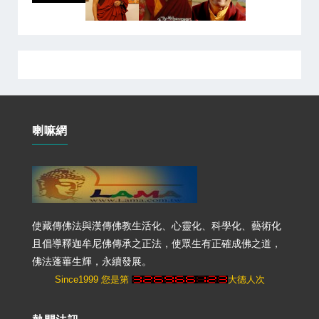
喇嘛網
使藏傳佛法與漢傳佛教生活化、心靈化、科學化、藝術化
且倡導釋迦牟尼佛傳承之正法，使眾生有正確成佛之道，
佛法蓬蓽生輝，永續發展。
Since1999 您是第
大德人次