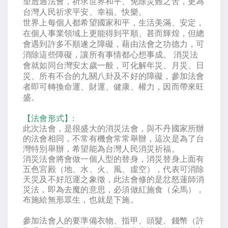
望透過法會，祈求世界和平、免除災難之苦，更為
台灣人民祈求平安、幸福、快樂。
世界上每個人都希望國家和平，生活美滿、安定，
在個人事業領域上更能得到平順、甚而輝煌，但總
會遇到許多不順遂之障礙，藉由法會之功德力，可
消除這些障礙，讓所有事情都心想事成。
消災法
會就如同台灣安太歲一般，可化解年災、月災、日
災、所有不合的九關八卦及不好的障礙，參加法會
者即可轉換命運、財運、健康、權力，因而帶來旺
盛。
【法會形式】
:
此次法會，是很盛大的消災法會，與不丹國家所辦
的法會相同，不常有機會常常舉辦，這次是為了台
灣特別舉辦，希望能為台灣人民消災祈福。
消災法會將會做一個人型的替身，消災替身上面有
五色宮殿（地、水、火、風、虛空），代表可消除
天災及不好厄運之象徵，此法會修的是忿怒蓮師消
災法，即為去魔的意思，必須做紅施食（朵馬），
布施給無形眾生，也就是下施。
參加法會人的要準備衣物、指甲、頭髮、錢幣（許