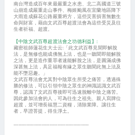
南台灣造成百年來最嚴重之水患、北二高國道三號
山崩造成嚴重走山事件、梅姬颱風在宜蘭地區降下
大雨造成蘇花公路嚴重坍方，這些災害損害無數生
命與財富，藉由文武百尊超渡法會為這些受災及往
生者祈福、超渡。
【中陰文武百尊超渡法會之功德利益】
:
藏密祖師蓮花生大士云
:
「此文武百尊見聞即解脫
法，是無修也能成佛無上法，也是一聽聞即能解脫
之法，更是造作重罪者速能解脫之法，是圓滿成佛
深甚無上法，具足福報有緣之眾生聽聞此無上法及
能不墮惡趣。」
文武百尊法會尤其對中陰眾生所受之痛苦，透過殊
勝的修法，可以引領中陰之眾生的神識認識文武百
尊，認識了文武百尊後即可迅速脫離中陰之痛苦。
因此參加法會的人，可為往生之祖先、親人寫牌位
超渡，並可增長福慧二資糧，清除業障。讓往生
者，早證菩提，得生淨土。
------------------------------------------------