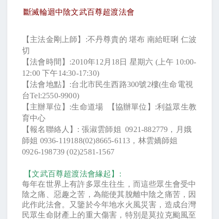
斷滅輪迴中陰文武百尊超渡法會
【主法金剛上師】
:
不丹尊貴的
堪布
南給旺唎
仁波
切
【法會時間】
:2010
年
12
月
18
日
星期六
(
上午
10:00-
12:00
下午
14:30-17:30)
【法會地點】
:
台北市民生西路
300
號
2
樓
(
生命電視
台
Tel:2550-9900)
【主辦單位】
:
生命道場
【協辦單位】
:
利益眾生教
育中心
【報名聯絡人】
:
張淑雲師姐
0921-882779
，月娥
師姐
0936-119188(02)8665-6113
，林雲嬌師姐
0926-198739 (02)2581-1567
【文武百尊超渡法會緣起】
:
每年在世界上有許多眾生往生，而這些眾生會受中
陰之痛、惡趣之苦，為能使其脫離中陰之痛苦，因
此作此法會。又鑒於今年地水火風災害，造成台灣
民眾生命財產上的重大傷害，特別是莫拉克颱風至