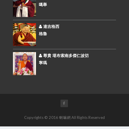
噶舉
達吉格西
格魯
尊貴 堪布索南多傑仁波切
寧瑪
Copyrights © 2016 喇嘛網 All Rights Reserved