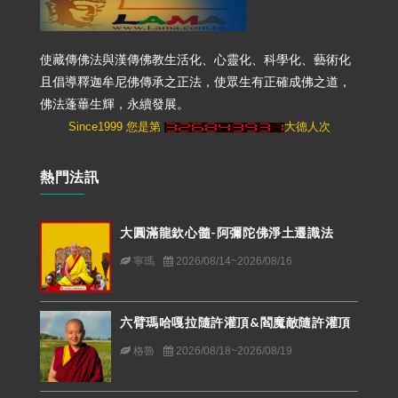
使藏傳佛法與漢傳佛教生活化、心靈化、科學化、藝術化
且倡導釋迦牟尼佛傳承之正法，使眾生有正確成佛之道，
佛法蓬蓽生輝，永續發展。
Since1999 您是第
大德人次
熱門法訊
大圓滿龍欽心髓-阿彌陀佛淨土遷識法
寧瑪
2026/08/14~2026/08/16
六臂瑪哈嘎拉隨許灌頂&閻魔敵隨許灌頂
格魯
2026/08/18~2026/08/19