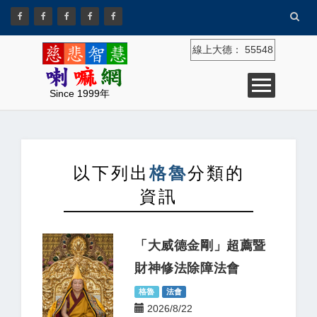
線上大德：
55548
Since 1999年
以下列出
格魯
分類的
資訊
「大威德金剛」超薦暨
財神修法除障法會
格魯
法會
2026/8/22