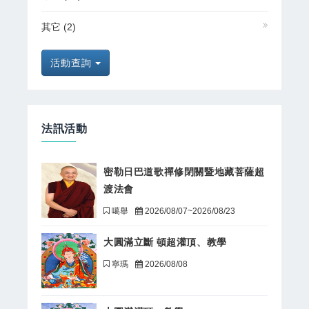
其它
(2)
活動查詢
法訊活動
密勒日巴道歌禪修閉關暨地藏菩薩超
渡法會
噶舉
2026/08/07~2026/08/23
大圓滿立斷 頓超灌頂、教學
寧瑪
2026/08/08