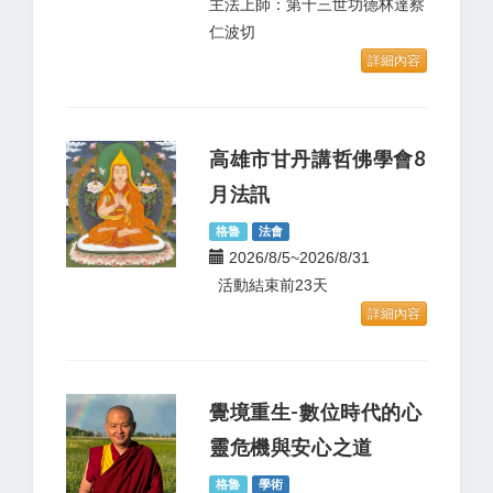
主法上師：第十三世功德林達察
仁波切
詳細內容
高雄市甘丹講哲佛學會8
月法訊
格魯
法會
2026/8/5~2026/8/31
活動結束前23天
詳細內容
覺境重生-數位時代的心
靈危機與安心之道
格魯
學術