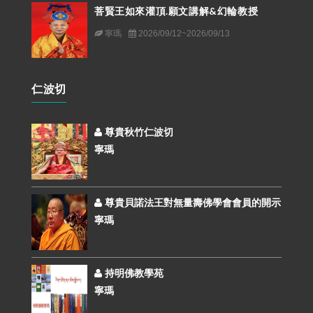
菩賢王如來灌頂.願文講解&幻輪教授
寧瑪
2026/09/12~2026/09/13
仁波切
尊貴秋竹仁波切
寧瑪
尊貴貝諾法王對無量壽佛學會會員的開示
寧瑪
持明佛教學苑
寧瑪