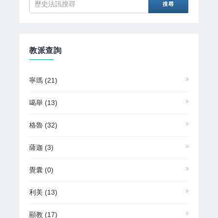
教派查詢
寧瑪
(21)
噶舉
(13)
格魯
(32)
薩迦
(3)
覺囊
(0)
利美
(13)
顯教
(17)