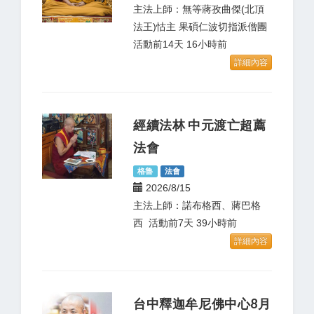
主法上師：無等蔣孜曲傑(北頂
法王)怙主 果碩仁波切指派僧團
活動前14天 16小時前
詳細內容
經續法林 中元渡亡超薦
法會
格魯
法會
2026/8/15
主法上師：諾布格西、蔣巴格
西 活動前7天 39小時前
詳細內容
台中釋迦牟尼佛中心8月