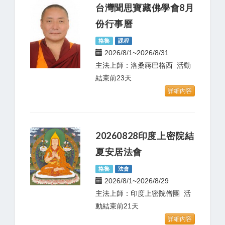
台灣聞思寶藏佛學會8月
份行事曆
格魯
課程
2026/8/1~2026/8/31
主法上師：洛桑蔣巴格西 活動
結束前23天
詳細內容
20260828印度上密院結
夏安居法會
格魯
法會
2026/8/1~2026/8/29
主法上師：印度上密院僧團 活
動結束前21天
詳細內容