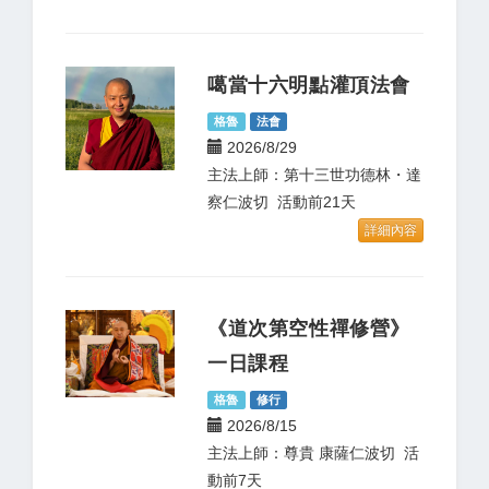
噶當十六明點灌頂法會
格魯
法會
2026/8/29
主法上師：第十三世功德林・達
察仁波切 活動前21天
詳細內容
《道次第空性禪修營》
一日課程
格魯
修行
2026/8/15
主法上師：尊貴 康薩仁波切 活
動前7天