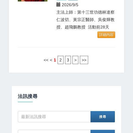
2026/9/5
主法上師：第十三世功德林達察
仁波切、黃宗正醫師、吳俊輝教
授、趙飛鵬教授 活動前28天
詳細內容
<<
<
1
2
3
>
>>
法訊搜尋