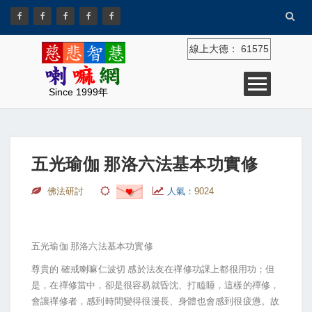
線上大德：
61575
Since 1999年
五光瑜伽 那洛六法基本功實修
佛法研討
人氣：
9024
五光瑜伽
那洛六法基本功實修
尊貴的
確戒喇嘛仁波切
感於法友在禪修功課上都很用功；但
是，在禪修當中，卻是很容易就昏沈、打瞌睡，這樣的禪修，
會讓禪修者，感到時間變得很漫長、身體也會感到很疲憊。故