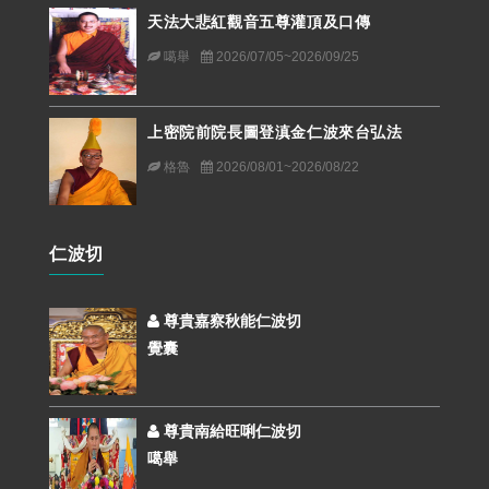
天法大悲紅觀音五尊灌頂及口傳
噶舉
2026/07/05~2026/09/25
上密院前院長圖登滇金仁波來台弘法
格魯
2026/08/01~2026/08/22
仁波切
尊貴嘉察秋能仁波切
覺囊
尊貴南給旺唎仁波切
噶舉