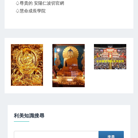
♤尊貴的 安陽仁波切官網
♤慧命成長學院
利美知識搜尋