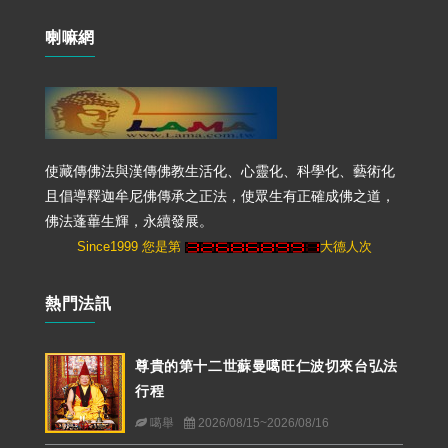
喇嘛網
使藏傳佛法與漢傳佛教生活化、心靈化、科學化、藝術化
且倡導釋迦牟尼佛傳承之正法，使眾生有正確成佛之道，
佛法蓬蓽生輝，永續發展。
Since1999 您是第
大德人次
熱門法訊
尊貴的第十二世蘇曼噶旺仁波切來台弘法
行程
噶舉
2026/08/15~2026/08/16