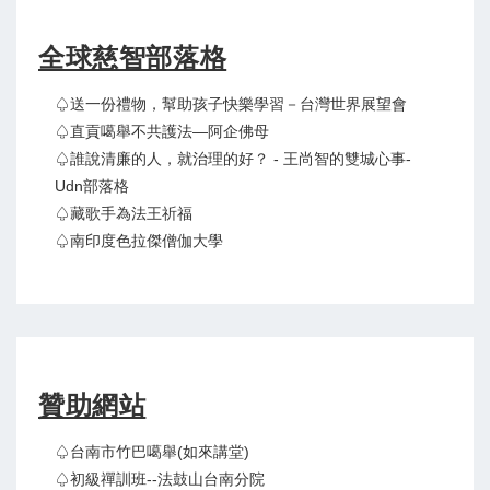
全球慈智部落格
♤送一份禮物，幫助孩子快樂學習－台灣世界展望會
♤直貢噶舉不共護法—阿企佛母
♤誰說清廉的人，就治理的好？ - 王尚智的雙城心事-
Udn部落格
♤藏歌手為法王祈福
♤南印度色拉傑僧伽大學
贊助網站
♤台南市竹巴噶舉(如來講堂)
♤初級禪訓班--法鼓山台南分院