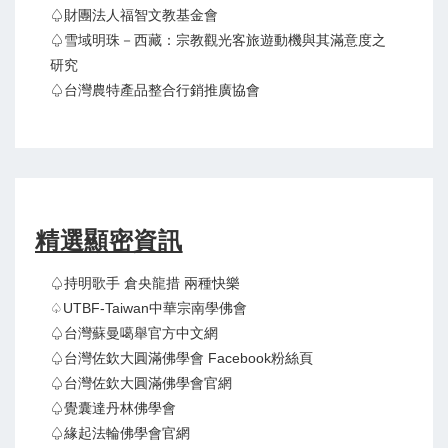
♤財團法人福智文教基金會
♤雪域明珠－西藏：宗教觀光客旅遊動機與其滿意度之
研究
♤台灣農特產品整合行銷推廣協會
精選顯密資訊
♤持明歌手 倉央龍措 兩種快樂
♤UTBF-Taiwan中華宗南學佛會
♤台灣蘇曼噶舉官方中文網
♤台灣佐欽大圓滿佛學會 Facebook粉絲頁
♤台灣佐欽大圓滿佛學會官網
♤覺囊達丹林佛學會
♤緣起法輪佛學會官網