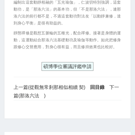
編制出這套動靜相融的「五光瑜伽」，仁波切特別強調，這套
動功，是「那洛六法」的基本功，但「不是那洛六法」，連那
洛六法的前行都不是，不過這套動功對法友「以動靜兼修，達
到身心平衡」是很有助益的。
靜態禪修是觀想五脈輪的五種光，配合禪修。接著是身體的運
動，這運動結合那洛六法基礎動功及瑜伽等動作。如此把修身
跟修心交替應用，對身心很有益，而且修持效果也比較好。
碩博學位審議評鑑申請
上一篇(從觀無常刹那相似相續 契)
回目錄
下一
篇(那洛六法 )