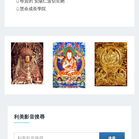
♤尊貴的 安陽仁波切官網
♤慧命成長學院
利美影音搜尋