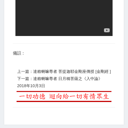
備註 :
上一篇：達賴喇嘛尊者 菩提迦耶金剛座傳授 [金剛經 ]
下一篇：達賴喇嘛尊者 日月稱菩薩之《入中論》
2018年10月3日