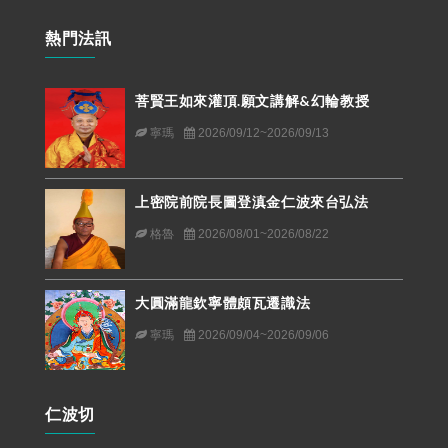
熱門法訊
菩賢王如來灌頂.願文講解&幻輪教授
寧瑪
2026/09/12~2026/09/13
上密院前院長圖登滇金仁波來台弘法
格魯
2026/08/01~2026/08/22
大圓滿龍欽寧體頗瓦遷識法
寧瑪
2026/09/04~2026/09/06
仁波切