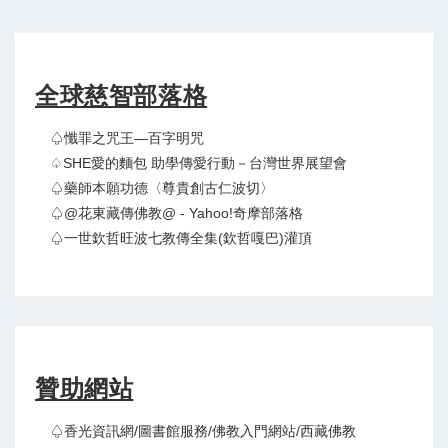
全球慈智部落格
♤懺罪之咒王—百字明咒
♤SHE愛的麵包 助學傳愛行動－台灣世界展望會
♤藥師本願功德〈尊貴創古仁波切〉
♤@花東藏傳佛教@ - Yahoo!奇摩部落格
♤一世欽哲旺波七教傳全集(欽哲嘎巴)灌頂
贊助網站
♤香光資訊網/圖書館服務/佛教入門網站/西藏佛教