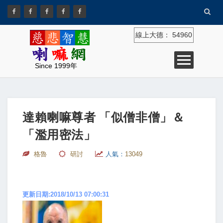
線上大德：
54960
Since 1999年
達賴喇嘛尊者 「似僧非僧」＆
「濫用密法」
格魯
研討
人氣：
13049
更新日期:2018/10/13 07:00:31