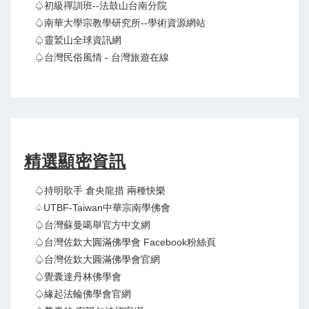
♤初級禪訓班--法鼓山台南分院
♤南華大學宗教學研究所--學術資源網站
♤靈鷲山全球資訊網
♤台灣民俗風情 - 台灣旅遊在線
精選顯密資訊
♤持明歌手 倉央龍措 兩種快樂
♤UTBF-Taiwan中華宗南學佛會
♤台灣蘇曼噶舉官方中文網
♤台灣佐欽大圓滿佛學會 Facebook粉絲頁
♤台灣佐欽大圓滿佛學會官網
♤覺囊達丹林佛學會
♤緣起法輪佛學會官網