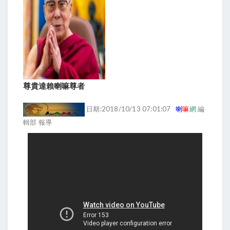
尊貴達賴喇嘛尊者
日期:2018/10/13 07:01:07
喇
嘛
網
編
輯部 報導