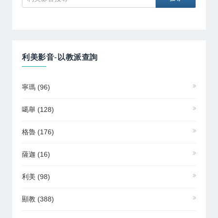
利美影音-以教派查詢
寧瑪
(96)
噶舉
(128)
格魯
(176)
薩迦
(16)
利美
(98)
顯教
(388)