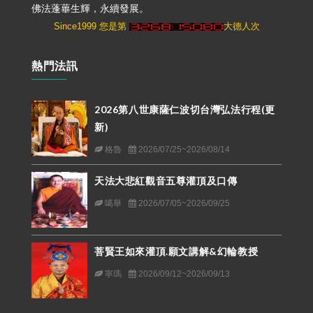
佛法蓬蓽生輝，永續發展。
Since1999 您是第
大德人次
熱門法訊
2026第八世康薩仁波切台灣弘法行程(更
新)
格魯
2026/07/25~2026/08/14
天法大悲紅觀音五尊灌頂及口傳
噶舉
2026/07/05~2026/09/25
菩賢王如來灌頂.願文講解&幻輪教授
寧瑪
2026/09/12~2026/09/13