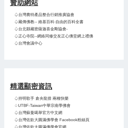
贊助網站
♤台灣農特產品整合行銷推廣協會
♤藏傳佛教-- 維基百科‧自由的百科全書
♤台北縣藏密薩迦喜金剛協會-
♤正心寺院--網絡同修交友正心佛堂網上禮佛
♤台灣會議中心
精選顯密資訊
♤持明歌手 倉央龍措 兩種快樂
♤UTBF-Taiwan中華宗南學佛會
♤台灣蘇曼噶舉官方中文網
♤台灣佐欽大圓滿佛學會 Facebook粉絲頁
♤台灣佐欽大圓滿佛學會官網