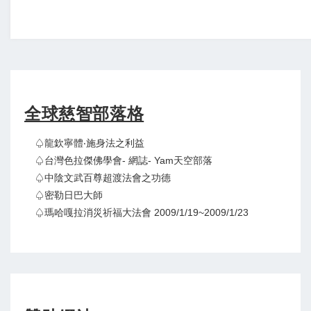
全球慈智部落格
♤龍欽寧體‧施身法之利益
♤台灣色拉傑佛學會- 網誌- Yam天空部落
♤中陰文武百尊超渡法會之功德
♤密勒日巴大師
♤瑪哈嘎拉消災祈福大法會 2009/1/19~2009/1/23