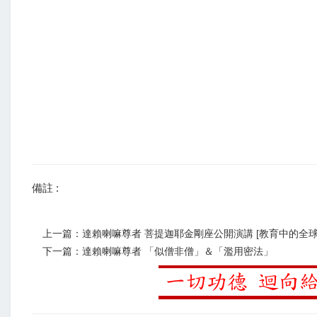
備註 :
上一篇：達賴喇嘛尊者 菩提迦耶金剛座公開演講 [教育中的全球
下一篇：達賴喇嘛尊者 「似僧非僧」＆「濫用密法」