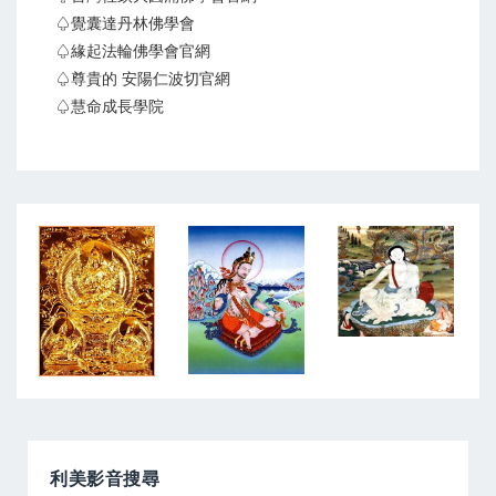
♤覺囊達丹林佛學會
♤緣起法輪佛學會官網
♤尊貴的 安陽仁波切官網
♤慧命成長學院
利美影音搜尋