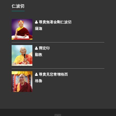
仁波切
尊貴無著金剛仁波切
薩迦
釋宏印
顯教
尊貴見悲青增格西
格魯