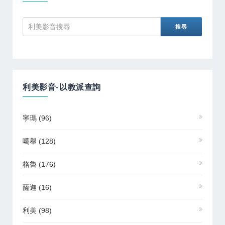
利美影音-以教派查詢
寧瑪
(96)
噶舉
(128)
格魯
(176)
薩迦
(16)
利美
(98)