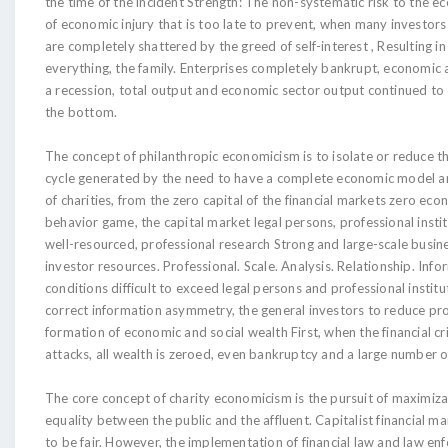
the time of the incident Strength: The non-systematic risk to the e
of economic injury that is too late to prevent, when many investors
are completely shattered by the greed of self-interest , Resulting in
everything, the family. Enterprises completely bankrupt, economic a
a recession, total output and economic sector output continued to 
the bottom.
The concept of philanthropic economicism is to isolate or reduce 
cycle generated by the need to have a complete economic model a
of charities, from the zero capital of the financial markets zero eco
behavior game, the capital market legal persons, professional insti
well-resourced, professional research Strong and large-scale busine
investor resources. Professional. Scale. Analysis. Relationship. Inf
conditions difficult to exceed legal persons and professional institu
correct information asymmetry, the general investors to reduce prof
formation of economic and social wealth First, when the financial cr
attacks, all wealth is zeroed, even bankruptcy and a large number of 
The core concept of charity economicism is the pursuit of maximiza
equality between the public and the affluent. Capitalist financial m
to be fair. However, the implementation of financial law and law en