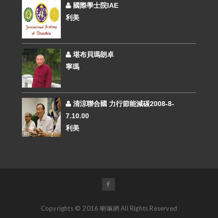
國際學士院IAE
利美
堪布貝瑪朗卓
寧瑪
清涼聯合國 力行節能減碳2008-8-
7.10.00
利美
Copyrights © 2016 喇嘛網 All Rights Reserved