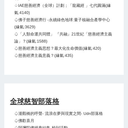
♤IAE慈善經濟（全球）計劃；「龍藏經 」七代圓滿(緣
氣:4140)
♤佛子慈善經濟行 -永續綠色地球:量子核融合產學中心
(緣氣:3629)
♤「人類命運共同體」 『共融』21世紀「慈善經濟主義
論」？(緣氣:1588)
♤慈善經濟主義思想？最大化生命價值(緣氣:420)
♤慈善經濟主義意義？(緣氣:435)
全球慈智部落格
♤瀧觀橋的呼聲- 流浪在夢與現實之間- Udn部落格
♤佛歡喜月
♤阿彌陀佛經典結集-校刊活動