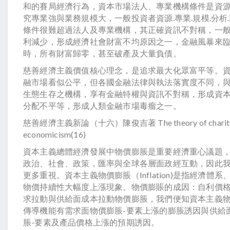
和的賽局經濟行為，資本市場法人、專業機構條件是資
究專業強與業務規模大，一般投資者資源.專業.規模.分析.
條件很難超過法人及專業機構，其正確資訊不對稱，一
利減少，形成經濟社會財富不均原因之一，金融風暴來
時，所有財富歸零，甚至破產及大量負債。
慈善經濟主義價值核心理念，是追求最大化眾富平等。
融市場看似公平，但各國金融法律與執法落實度不同，
生態生存之機構，享有金融特權與資訊不對稱，形成資
分配不平等，形成人類金融市場毒瘤之一。
慈善經濟主義新論（十六）陳俊吉著 The theory of charit
economicism(16)
資本主義總體經濟發展中物價膨脹是重要經濟重心議題
政治、社會、政策，匯率與全球各層面政經互動，因此
更多重視。資本主義物價膨脹（Inflation)是指經濟體系
物價持續性大幅度上漲現象。物價膨賬的成因：自利價
求拉動與供給面成本拉動物價膨脹，我們便知資本主義
傳導機能有需求面物價膨脹-要素上漲的膨脹誘因與供給
脹-要素及產品價格上漲的預期誘因。