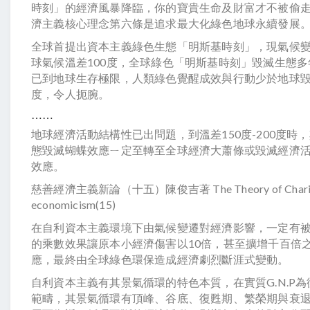
時刻」的經濟風暴降臨，你的寶貴生命及財富才不被偷
濟主義核心理念第六條是追求最大化綠色地球永續發展
全球首提出資本主義綠色生態「明斯基時刻」，現氣候
球氣候溫差100度，全球綠色「明斯基時刻」毀滅生態
已到地球生存極限，人類綠色覺醒成效與行動少於地球
度，令人扼腕。
⋯⋯
地球經濟活動結構性已出問題，到溫差150度-200度時
態毀滅蝴蝶效應ㄧ定至轉至全球經濟大蕭條或毀滅經濟
效應。
慈善經濟主義新論（十五）陳俊吉著 The Theory of Chari
economicism(15)
在自利資本主義環境下由氣候變遷對經濟影響，一定有
的乘數效果讓原本小經濟傷害以10倍，甚至擴增千百倍
應，最終由全球綠色環保造成經濟劇烈斷涯式變動。
自利資本主義有其景氣循環的特色本質，在實質G.N.P
範疇，其景氣循環有頂峰、谷底、復甦期、繁榮期與衰