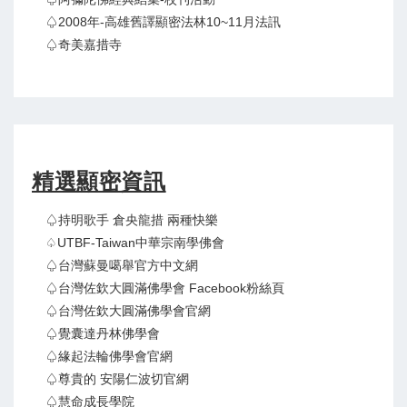
♤2008年-高雄舊譯顯密法林10~11月法訊
♤奇美嘉措寺
精選顯密資訊
♤持明歌手 倉央龍措 兩種快樂
♤UTBF-Taiwan中華宗南學佛會
♤台灣蘇曼噶舉官方中文網
♤台灣佐欽大圓滿佛學會 Facebook粉絲頁
♤台灣佐欽大圓滿佛學會官網
♤覺囊達丹林佛學會
♤緣起法輪佛學會官網
♤尊貴的 安陽仁波切官網
♤慧命成長學院