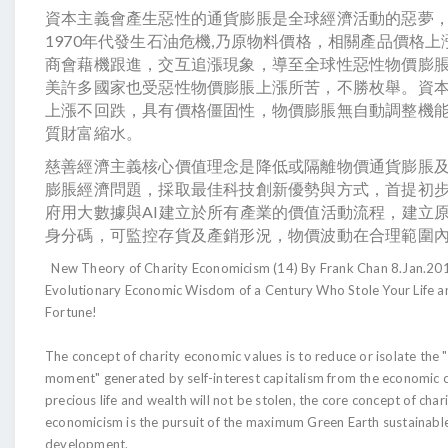
資本主義會產生惡性的通貨膨脹是全球經濟活動的惡夢，
1970年代發生石油危機,乃原物料價格，相關產品價格上
商會藉機跟進，交互追漲現象，導至全球性惡性物價膨
美許多國家也受惡性物價膨脹上漲所苦，不勝枚舉。資
上漲不回跌，具有價格僵固性，物價膨脹無自動調整機
質財富縮水。
慈善經濟主義核心價值理念是降低或隔離物價通貨膨脹
膨脹經濟問題，採取最佳科技創新優勢與方式，首提初
府用大數據與AI建立於所有產業的價值活動流程，建立原
身分碼，可監控存貨及產銷形況，物價波動在合理範圍
New Theory of Charity Economicism (14) By Frank Chan 8.Jan.20
Evolutionary Economic Wisdom of a Century Who Stole Your Life a
Fortune!
The concept of charity economic values ​​is to reduce or isolate the
moment" generated by self-inte
rest capitalism from the economic c
precious life and wealth will not be stolen, the core concept of char
economicism is the pursuit of the maximum Green Earth sustainabl
development.