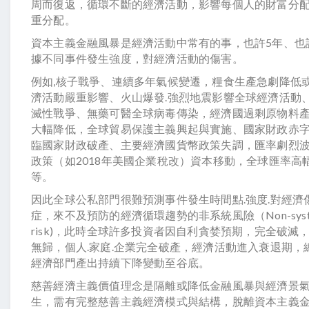
周而復返，循環不斷的經濟活動，影響每個人的財富分
重分配。
資本主義金融風暴是經濟活動中常有的事，也許5年、也許
據不同事件發生強度，對經濟活動的傷害。
例如,核子戰爭、連續多年氣候變遷，糧食生產急劇降低
濟活動嚴重影響、火山爆發.強烈地震影響全球經濟活動
滅性戰爭、無藥可醫全球病毒傳染，經濟國過剩原物料產
大幅降低，全球貿易保護主義興起與實施、國家財政赤
臨國家財政破產、主要經濟國貨幣政策失調，匯率劇烈
政策（如2018年美國企業稅改）資本移動，全球匯率高
等。
因此全球公私部門很難預測事件發生時間點.強度.對經濟
症，來不及預防的經濟循環趨勢的非系統風險（Non-system
risk)，此時全球許多投資者因自利貪婪預期，完全破滅
無歸，個人.家庭.企業完全破產，經濟活動進入衰退期，
經濟部門產出持續下降變動至谷底。
慈善經濟主義價值理念是隔離或降低金融風暴與經濟景
生，需有完整慈善主義經濟模式與結構，脫離資本主義