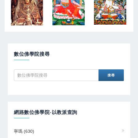
數位佛學院搜尋
網路數位佛學院-以教派查詢
寧瑪
(630)