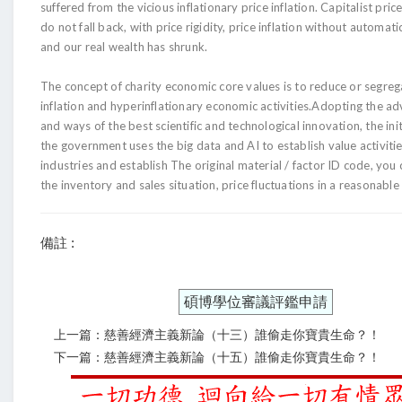
suffered from the vicious inflationary price inflation. Capitalist pric
do not fall back, with price rigidity, price inflation without automat
and our real wealth has shrunk.
The concept of charity economic core values ​​is to reduce or segreg
inflation and hyperinflationary economic activities.Adopting the a
and ways of the best scientific and technological innovation, the ini
the government uses the big data and AI to establish value activities
industries and establish The original material / factor ID code, you
the inventory and sales situation, price fluctuations in a reasonable
備註 :
碩博學位審議評鑑申請
上一篇：慈善經濟主義新論（十三）誰偷走你寶貴生命？！
下一篇：慈善經濟主義新論（十五）誰偷走你寶貴生命？！