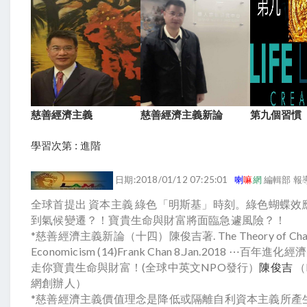
慈善經濟主義
慈善經濟主義新論
第九個習慣
學習次第 : 進階
日期:2018/01/12 07:25:01
喇
嘛
網
編輯部 報
全球首提出 資本主義 綠色「明斯基」時刻。綠色蝴蝶效
到氣候變遷？！寶貴生命與財富將面臨急遽風險？！
*慈善經濟主義新論（十四）陳俊吉著. The Theory of Char
Economicism (14)Frank Chan 8.Jan.2018 ⋯百年進化
走你寶貴生命與財富！(全球中英文NPO發行）
陳俊吉
（
網創辦人）
*慈善經濟主義價值理念是降低或隔離自利資本主義所產