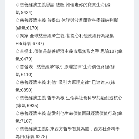
♤慈善經濟主義思語 總匯 誰偷走你的寶貴生命(緣
氣:9424)
♤慈善經濟主義 首提出 休謨與波普爾對科學歸納判斷
(緣氣:6170)
♤獨家 全球慈善經濟主義-菩提心利他政經行為總集
FB(緣氣:6787)
♤首提出.價值是慈善經濟主義市場無形之手 思論187(緣
氣:6479)
♤首發表...慈善經濟"吸引原理定律"生命價值路徑(緣
氣:6110)
♤慈善經濟主義 利他" 吸引力原理定律" 已達達人(緣
氣:6850)
♤慈善經濟主義 哲學為根 生命與社會科學共融創造核心
(緣氣:6935)
♤慈善經濟主義 慈愛利他生命價值圓融經濟價值行為(緣
氣:7107)
♤慈善經濟主義以東西方哲學智慧為體，西方社會科學
為用(緣氣:6278)