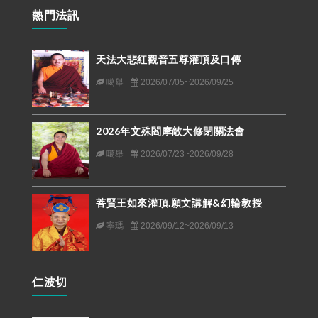
熱門法訊
天法大悲紅觀音五尊灌頂及口傳
噶舉
2026/07/05~2026/09/25
2026年文殊閻摩敵大修閉關法會
噶舉
2026/07/23~2026/09/28
菩賢王如來灌頂.願文講解&幻輪教授
寧瑪
2026/09/12~2026/09/13
仁波切