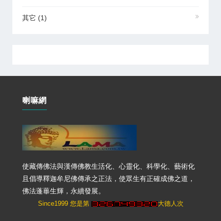
其它
(1)
喇嘛網
使藏傳佛法與漢傳佛教生活化、心靈化、科學化、藝術化
且倡導釋迦牟尼佛傳承之正法，使眾生有正確成佛之道，
佛法蓬蓽生輝，永續發展。
Since1999 您是第
大德人次