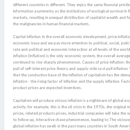
different countries is different. They enjoy the same financial privil
information asymmetry as the institutions of ecological survival in f
markets, resulting in unequal distribution of capitalist wealth and 
the malignancies in human financial markets.
Capital inflation In the overall economic development, price inflatio
economic issue and we pay more attention to political, social, poli
rate and political and economic interaction at all levels of the world
inflation (Inflation) is the only economic system, the overall average
continued to rise sharply phenomenon. Causes of price inflation: 
pull of self-interest price theory and supply-side cost pull inflation
that the conduction base of the inflation of capitalism has the dem
inflation - the rising factor of inflation and the supply inflation. Fac
product prices are expected incentives.
Capitalism will produce vicious inflation is a nightmare of global e
activity, for example, this is the oil crisis in the 1970s, the original 
prices, related products prices, industrial companies will take the 
to follow up, interactive chase phenomenon, leading to The vicious
global inflation has swell; in the past many countries in South Ameri