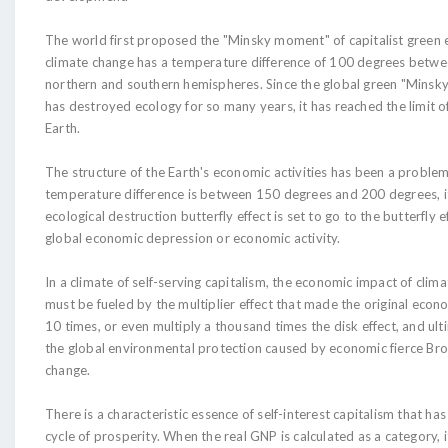
The world first proposed the "Minsky moment" of capitalist green
climate change has a temperature difference of 100 degrees betwe
northern and southern hemispheres. Since the global green "Mins
has destroyed ecology for so many years, it has reached the limit of
Earth.
The structure of the Earth's economic activities has been a proble
temperature difference is between 150 degrees and 200 degrees, i
ecological destruction butterfly effect is set to go to the butterfly e
global economic depression or economic activity.
In a climate of self-serving capitalism, the economic impact of clim
must be fueled by the multiplier effect that made the original econo
10 times, or even multiply a thousand times the disk effect, and ult
the global environmental protection caused by economic fierce Br
change.
There is a characteristic essence of self-interest capitalism that has
cycle of prosperity. When the real GNP is calculated as a category, i