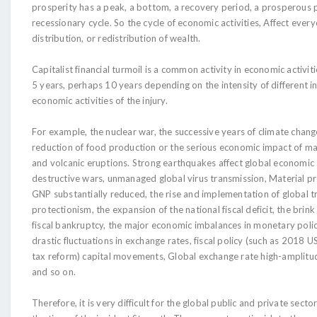
prosperity has a peak, a bottom, a recovery period, a prosperous 
recessionary cycle. So the cycle of economic activities, Affect ever
distribution, or redistribution of wealth.
Capitalist financial turmoil is a common activity in economic activit
5 years, perhaps 10 years depending on the intensity of different in
economic activities of the injury.
For example, the nuclear war, the successive years of climate change
reduction of food production or the serious economic impact of maj
and volcanic eruptions. Strong earthquakes affect global economic a
destructive wars, unmanaged global virus transmission, Material pr
GNP substantially reduced, the rise and implementation of global t
protectionism, the expansion of the national fiscal deficit, the brink
fiscal bankruptcy, the major economic imbalances in monetary polic
drastic fluctuations in exchange rates, fiscal policy (such as 2018 
tax reform) capital movements, Global exchange rate high-amplitud
and so on.
Therefore, it is very difficult for the global public and private secto