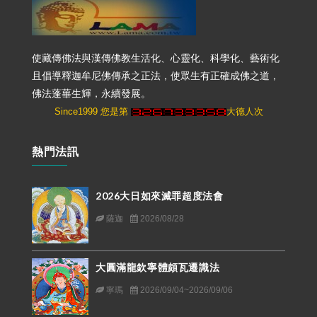
使藏傳佛法與漢傳佛教生活化、心靈化、科學化、藝術化
且倡導釋迦牟尼佛傳承之正法，使眾生有正確成佛之道，
佛法蓬蓽生輝，永續發展。
Since1999 您是第
大德人次
熱門法訊
2026大日如來滅罪超度法會
薩迦
2026/08/28
大圓滿龍欽寧體頗瓦遷識法
寧瑪
2026/09/04~2026/09/06