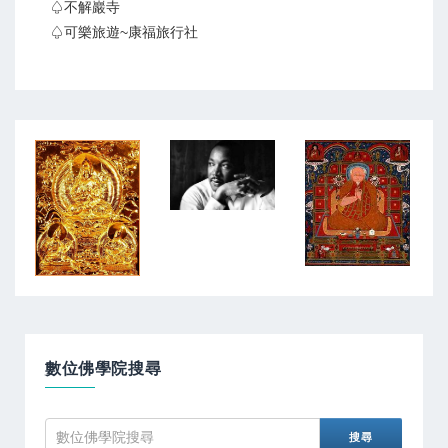
♤不解巖寺
♤可樂旅遊~康福旅行社
數位佛學院搜尋