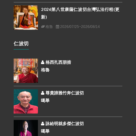
2026第八世康薩仁波切台灣弘法行程(更
新)
格魯
2026/07/25~2026/08/14
仁波切
格西扎西朋措
格魯
尊貴諦雅竹奔仁波切
噶舉
詠給明就多傑仁波切
噶舉