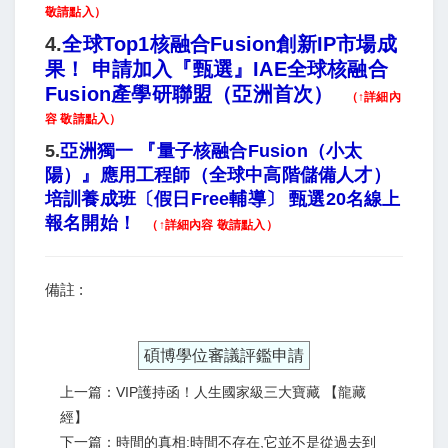
敬請點入）
4.
全球Top1核融合Fusion創新IP市場成
果！ 申請加入『甄選』IAE全球核融合
Fusion產學研聯盟（亞洲首次）
（↑詳細內
容 敬請點入）
5.
亞洲獨一 『量子核融合Fusion（小太
陽）』應用工程師（全球中高階儲備人才）
培訓養成班〔假日Free輔導〕 甄選20名線上
報名開始！
（↑詳細內容 敬請點入）
備註 :
碩博學位審議評鑑申請
上一篇：VIP護持函！人生國家級三大寶藏 【龍藏
經】
下一篇：時間的真相:時間不存在,它並不是從過去到