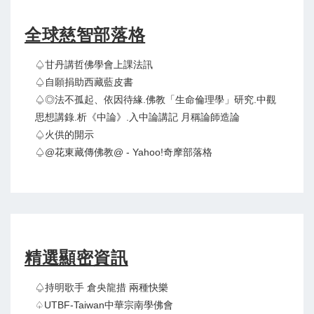
全球慈智部落格
♤甘丹講哲佛學會上課法訊
♤自願捐助西藏藍皮書
♤◎法不孤起、依因待緣.佛教「生命倫理學」研究.中觀
思想講錄.析《中論》.入中論講記 月稱論師造論
♤火供的開示
♤@花東藏傳佛教@ - Yahoo!奇摩部落格
精選顯密資訊
♤持明歌手 倉央龍措 兩種快樂
♤UTBF-Taiwan中華宗南學佛會