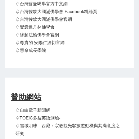
♤台灣蘇曼噶舉官方中文網
♤台灣佐欽大圓滿佛學會 Facebook粉絲頁
♤台灣佐欽大圓滿佛學會官網
♤覺囊達丹林佛學會
♤緣起法輪佛學會官網
♤尊貴的 安陽仁波切官網
♤慧命成長學院
贊助網站
♤自由電子新聞網
♤TOEIC多益英語測驗-
♤雪域明珠－西藏：宗教觀光客旅遊動機與其滿意度之
研究