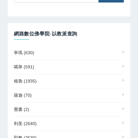
網路數位佛學院-以教派查詢
寧瑪
(630)
噶舉
(591)
格魯
(1935)
薩迦
(70)
覺囊
(2)
利美
(2640)
顯教
(2530)