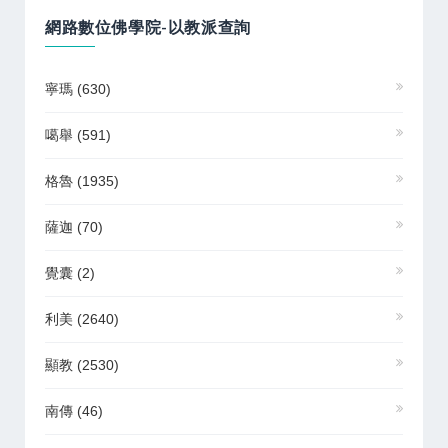
網路數位佛學院-以教派查詢
寧瑪
(630)
噶舉
(591)
格魯
(1935)
薩迦
(70)
覺囊
(2)
利美
(2640)
顯教
(2530)
南傳
(46)