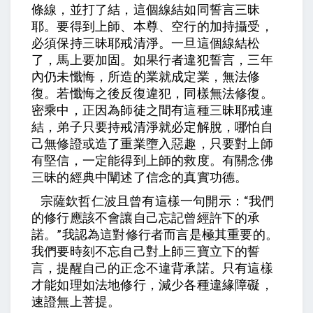
條線，並打了結，這個線結如同誓言三昧
耶。要得到上師、本尊、空行的加持攝受，
必須保持三昧耶戒清淨。一旦這個線結松
了，馬上要加固。如果行者違犯誓言，三年
內仍未懺悔，所造的業就成定業，無法修
復。若懺悔之後反復違犯，同樣無法修復。
密乘中，正因為師徒之間有這種三昧耶戒連
結，弟子只要持戒清淨就必定解脫，哪怕自
己無修證或造了重業墮入惡趣，只要對上師
有堅信，一定能得到上師的救度。有關念佛
三昧的經典中闡述了信念的真實功德。
“
宗薩欽哲仁波且曾有這樣一句開示：
我們
的修行應該不會讓自己忘記曾經許下的承
”
諾。
我認為這對修行者而言是極其重要的。
我們要時刻不忘自己對上師三寶立下的誓
言，提醒自己的正念不違背承諾。只有這樣
才能如理如法地修行，減少各種違緣障礙，
速證無上菩提。