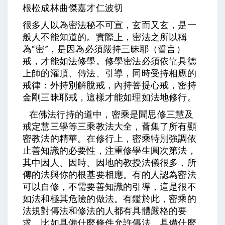
根松成林曲傑嘉才仁波切
很多人以為密法秘不可宣，玄而又玄，是一
般人不能知道的。實際上，密法之所以稱
“
”
為
密
，是因為必須嚴持三昧耶（誓言）
戒，才能如法修學。修學密法必須依靠具德
上師的灌頂、傳法、引導，同時受持相應的
戒律：外持別解脫戒，內持菩提心戒，密持
金剛三昧耶戒，這樣才能如理如法地修行。
在佛法行持的道中，密乘是聞思修三慧及
戒定慧三學等三乘教法大全，薈集了所有顯
密教法的精華。在修行上，密乘特別強調依
止善知識的必要性，注重修學生圓次第法，
其中因人、因時、因地的教授法儀很多，所
傳的法與你的根基要相應。有的人認為密法
可以自修，不需要善知識的引導，這是很不
如法和極其危險的做法。有鑑於此，密乘的
法規對傳法和修法的人都有具體嚴格的要
求，比如具備什麼條件允許傳法，具備什麼