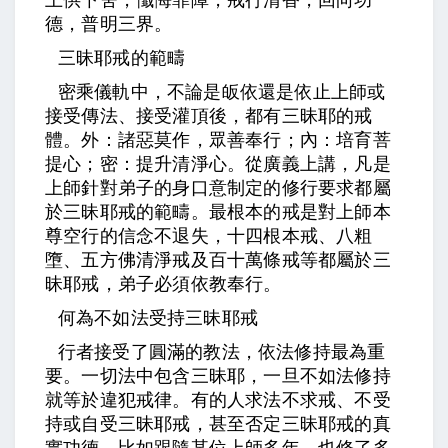
上供下舍，懺悔罪障，戒行清香，回向功
德，普明三界。
三昧耶戒的範疇
密乘儀軌中，不論是皈依還是依止上師或
接受傳法、接受灌頂後，都有三昧耶的戒
體。外：諸惡莫作，眾善奉行；內：培育菩
提心；密：提升清淨心。從廣義上講，凡是
上師針對弟子的身口意制定的修行要求都屬
於三昧耶戒的範疇。最根本的戒是對上師本
尊空行的信念不退失，十四根本戒、八粗
墮、五方佛清淨戒及百十萬條戒等都屬於三
昧耶戒，弟子必須依教奉行。
何為不如法受持三昧耶戒
行者接受了圓滿的教法，依法修持最為重
要。一切法中包含三昧耶，一旦不如法修持
就等於違犯戒律。有的人求法不求戒、不受
持或自受三昧耶戒，甚至否定三昧耶戒的真