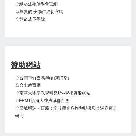
♤緣起法輪佛學會官網
♤尊貴的 安陽仁波切官網
♤慧命成長學院
贊助網站
♤台南市竹巴噶舉(如來講堂)
♤台北教育網
♤南華大學宗教學研究所--學術資源網站
♤FPMT護持大乘法派聯合會
♤雪域明珠－西藏：宗教觀光客旅遊動機與其滿意度之
研究