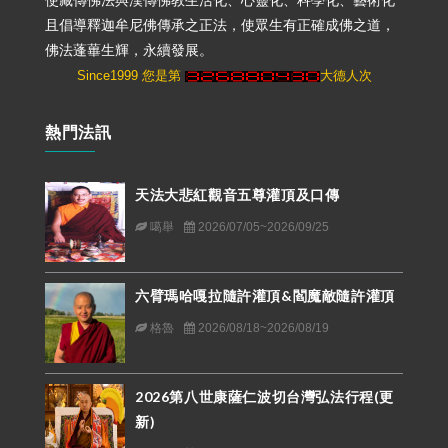
使藏傳佛法與漢傳佛教生活化、心靈化、科學化、藝術化
且倡導釋迦牟尼佛傳承之正法，使眾生有正確成佛之道，
佛法蓬蓽生輝，永續發展。
Since1999 您是第
大德人次
熱門法訊
天法大悲紅觀音五尊灌頂及口傳
噶舉
2026/07/05~2026/09/25
六臂瑪哈嘎拉隨許灌頂&閻魔敵隨許灌頂
格魯
2026/08/18~2026/08/19
2026第八世康薩仁波切台灣弘法行程(更
新)