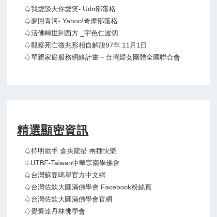
♤我愛談天你愛笑- Udn部落格
♤夢回青河- Yahoo!奇摩部落格
♤活佛轉世到西方 _宇色仁波切
♤觀察死亡徵兆形相自解脫97年.11月1日
♤單親家庭服務網絡計畫－台灣婦女團體全國聯合會
精選顯密資訊
♤持明歌手 倉央龍措 兩種快樂
♤UTBF-Taiwan中華宗南學佛會
♤台灣蘇曼噶舉官方中文網
♤台灣佐欽大圓滿佛學會 Facebook粉絲頁
♤台灣佐欽大圓滿佛學會官網
♤覺囊達丹林佛學會