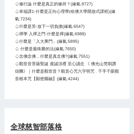
♤修行論 什麼是真正的修持？(緣氣:8727)
♤幸福課1-什麼是正向心理學(哈佛大學開放式課程)(緣
氣:7234)
♤什麼是苦-放下一切負擔(緣氣:6547)
♤禪學 入禪之門·什麼是禪(緣氣:6988)
♤什麼是「入大乘門」(緣氣:5895)
♤ 什麼是最殊勝的法(緣氣:7650)
♤念佛念佛，什麼是真念佛?(緣氣:7551)
♤觀世音菩薩聖誕 虔誠頂禮 至心誦念 《 佛光山梵唄讚
頌團》｜什麼是觀世音？觀音心咒六字明咒 . 千手千眼觀
音根本咒【顯密圓融】(緣氣:4244)
全球慈智部落格