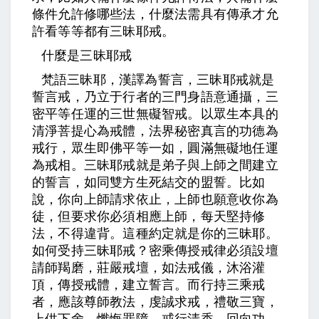
條件允許修哪些法，什麼法需具有傳承才允
許看等等都有三昧耶戒。
什麼是三昧耶戒
梵語三昧耶，漢譯為誓言，三昧耶戒就是
誓言戒，乃立于行者的三門身語意通攝，三
密平等任運的三世無礙智戒。以眾生本具的
清淨菩提心為戒體，法界秘密真言的功德為
戒行，眾生即佛平等一如，圓滿無礙地任運
為戒相。三昧耶戒就是弟子與上師之間建立
的誓言，如同雙方生死結交的盟誓。比如
說，你向上師請求依止，上師也願意收你為
徒，但要求你必須相應上師，每天堅持修
法，不得違背。這種約定就是你的三昧耶。
如何受持三昧耶戒？密乘傳授戒律必須設壇
請師羯磨，莊嚴戒壇，如法戒儀，沐浴灌
頂，傳授戒體，建立誓言。而行持三乘戒
者，應該尊師教法，虔誠求戒，禮敬三寶，