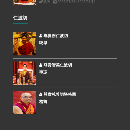
格魯
2026/07/25~2026/08/14
仁波切
尊貴謝仁波切
噶舉
尊貴智美仁波切
寧瑪
尊貴札希切塔格西
格魯