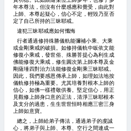
實功德。比如跟隨某位上師多年，也修了多
年本尊法，但沒有什麼感應和覺受，由此對
上師、本尊起疑心，信心不定，輕毀乃至否
定了自己所持的三昧耶戒。
違犯三昧耶戒應如何懺悔
行者通過修持殊勝儀軌能彌補小乘、大乘
或金剛乘戒的破損。如修持儀軌中皈依文能
修復小乘戒，發世俗、殊勝菩提心為利生成
佛能修復大乘戒，修生圓次第上師本尊及金
剛薩埵四對治力法能修復金剛乘三昧耶戒。
因此，我們要感恩傳承上師，如理如法地按
儀軌修持極為重要。尤其培養對根本上師的
信心，如佛一樣禮敬供養。堅定信心，用正
見觀修上師身口意的正法，清淨三昧耶根本
及支分的過患，生生世世恒時相應三密三身
上師如意寶。
總之，上師給弟子傳法，通過弟子的虔誠
心，將弟子與上師、本尊、空行之間連成一