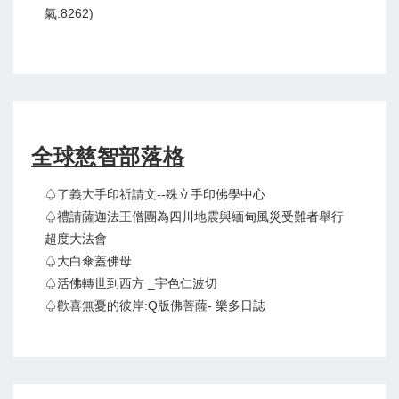
氣:8262)
全球慈智部落格
♤了義大手印祈請文--殊立手印佛學中心
♤禮請薩迦法王僧團為四川地震與緬甸風災受難者舉行
超度大法會
♤大白傘蓋佛母
♤活佛轉世到西方 _宇色仁波切
♤歡喜無憂的彼岸:Q版佛菩薩- 樂多日誌