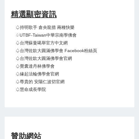
精選顯密資訊
♤持明歌手 倉央龍措 兩種快樂
♤UTBF-Taiwan中華宗南學佛會
♤台灣蘇曼噶舉官方中文網
♤台灣佐欽大圓滿佛學會 Facebook粉絲頁
♤台灣佐欽大圓滿佛學會官網
♤覺囊達丹林佛學會
♤緣起法輪佛學會官網
♤尊貴的 安陽仁波切官網
♤慧命成長學院
贊助網站