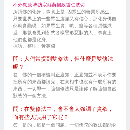
不分教派 專訪宗薩蔣揚欽哲仁波切
所謂佛的化身，事實上是
因眾生的善業所感生。
只要世界上的一些眾生虔誠又有信心，那化身佛自
然就會顯現；如果眾生貪、嗔、癡等各種煩惱熾
盛，那就會見到各式各樣惡形惡狀的人，事實上，
他們也都是化身。
採訪、整理：黃英傑
問：人們常提到雙修法，但什麼是雙修法
呢？
答：佛的一個稱號叫正遍知，正遍知並不表示你要
把所有的東西都讀完，在實相中也沒有什麼所有的
東西，一切即一，這個修法只是讓你了解這個自然
狀態的一個方法。
問：在雙修法中，會不會太強調了貪欲，
而有些人誤用了它呢？
答：是的，這是一個問題。一切佛陀的教法都能令