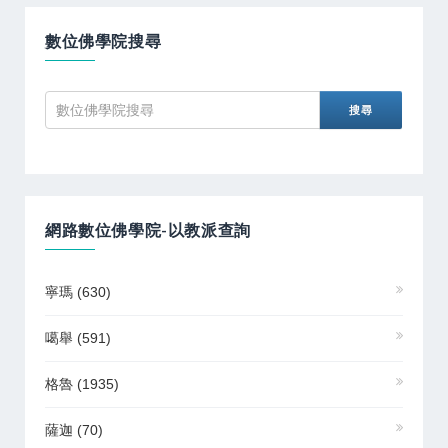
數位佛學院搜尋
網路數位佛學院-以教派查詢
寧瑪
(630)
噶舉
(591)
格魯
(1935)
薩迦
(70)