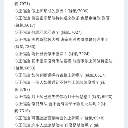
氣:7971)
♤正信論 假上師形成的原因？(緣氣:7006)
♤正信論 傳言密宗是修持神通之教派 也是喇嘛教 對否
(緣氣:6617)
♤正信論 何謂邪師邪道？ (緣氣:7027)
♤正信論 酒肉為顯教大戒 密宗用酒肉供佛是何理由？
(緣氣:7363)
♤正信論 為什麼要修學密宗？ (緣氣:7224)
♤正信論 初學密宗沒有佛法基礎 能否皈依上師修持密法
(緣氣:6893)
♤正信論 如何判斷選擇有資格上師呢？ (緣氣:6517)
♤正信論 一個人如果遇到不好的上師該怎麼辦？(緣
氣:6787)
♤正信論 對上師已經失去信心且十分忿怒？(緣氣:6920)
♤正信論 修雙身法 會不會有些弟子誤用此法呢？(緣
氣:7516)
♤正信論 可否談談西藏轉世的上師呢？(緣氣:6548)
♤正信論 許多人談論雙修法 什麼是雙修呢？ (緣