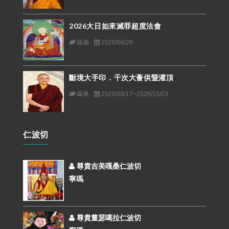
2026大日如來滅罪超度法會
薩迦
2026/08/28
斷境大手印．千次大薈供暨灌頂
噶舉
2026/08/17~2026/10/03
仁波切
尊貴吉美嘎桑仁波切
寧瑪
尊貴董瑟噶拉仁波切