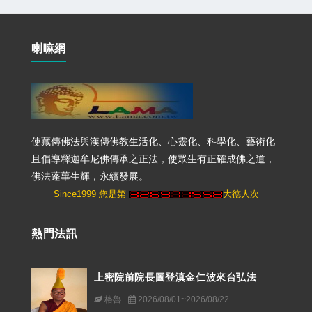
喇嘛網
使藏傳佛法與漢傳佛教生活化、心靈化、科學化、藝術化
且倡導釋迦牟尼佛傳承之正法，使眾生有正確成佛之道，
佛法蓬蓽生輝，永續發展。
Since1999 您是第
大德人次
熱門法訊
上密院前院長圖登滇金仁波來台弘法
格魯
2026/08/01~2026/08/22