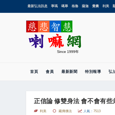
最新弘法訊息
寧瑪
噶舉
格魯
薩迦
覺囊
利美
Since 1999年
首頁
會員
最新新聞
特別報導
弘
正信論 修雙身法 會不會有
利美
藏傳佛法
人氣：
7513