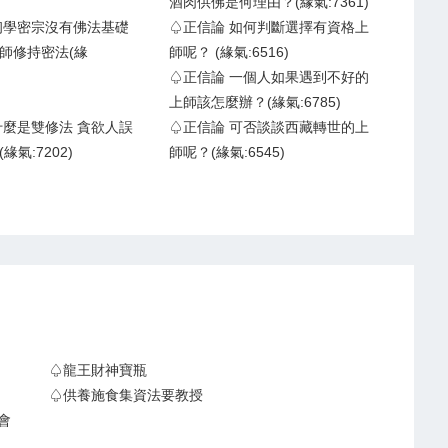
酒肉供佛是何理由？(緣氣:7361)
初學密宗沒有佛法基礎
♤正信論 如何判斷選擇有資格上
師修持密法(緣
師呢？ (緣氣:6516)
♤正信論 一個人如果遇到不好的
上師該怎麼辦？(緣氣:6785)
什麼是雙修法 貪欲人誤
♤正信論 可否談談西藏轉世的上
緣氣:7202)
師呢？(緣氣:6545)
♤龍王財神寶瓶
♤供養施食集資法要教授
會