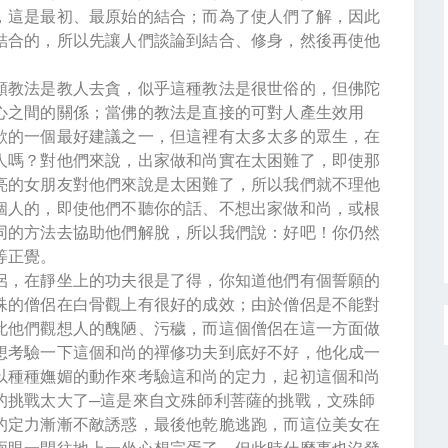
，這是最初、最原始的結合；而為了使人們了解，因此
結合的，所以先讓人們談論到結合、修身，然後再使他
類教法是教人去貪，似乎這種教法是很世俗的，但佛陀
心之間的關係；當佛的教法是直接的可對人產生效用
欲的一個最好建議之一，但這裡有太多太多的眾生，在
人嗎？對他們來說，出家做和尚實在太困難了，即使那
亮的女朋友對他們來說是太困難了，所以我們就不理他
個人的，即使他們不聽你的話、不想出家做和尚，或根
同的方法去協助他們解脫，所以我們說：好吧！你仍然
等正覺。
侶，在靜坐上的功夫很是了得，你知道他們有個誓願的
殊的僧侶在白骨觀上有很好的成效；由於僧侶是不能對
此他們觀想人的醜陋、污穢，而這個僧侶在這一方面做
想考驗一下這個和尚的禪修功夫到底好不好，他化成一
以種種嫵媚的動作來考驗這和尚的定力，起初這個和尚
的挑戰太大了
─
這是來自文殊師利菩薩的挑戰，文殊師
的定力漸漸不敵誘惑，最後他乾脆逃跑，而這位美女在