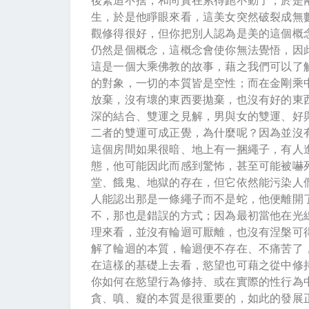
後緊追不捨，和尚實在累得跑不動了，於是
生，於是他睜眼來看，這美女突然破裂成無
觀修得很好，但你把別人認為是美的這個概
仍然是個概念，這概念會使你無法覺悟，因
這是一個大乘佛教的故事，藉之我們可以了
的對象，一切的本質皆是空性；而在金剛乘
放棄，沒有壞的東西要拋棄，也沒有好的東
深的結合、雙運之見解，男與女的雙運、好
二者的雙運可成正覺，為什麼呢？因為並沒
這個房間如果很暗、地上有一捆繩子，有人
態，他可能因此而感到驚怖，甚至可能被嚇
堂、餓鬼、地獄的存在，但它依然能污染人
人能認出那是一條繩子而不是蛇，他便離開
不，那也是錯誤的方式；因為最初當他在光
理來看，並沒有輪迴可厭離，也沒有涅槃可
解了輪迴的本質，輪迴便不存在、不痛苦了
在這樣的基礎上去看，慾望也可藉之從中修
你如何在慾望行為修持、或在實際的性行為
貪、嗔、癡的本質是很重要的，如此的發展