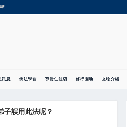
顯教
法訊息
佛法學習
尊貴仁波切
修行園地
文物介紹
些弟子誤用此法呢？