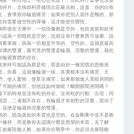
兩眼一閉往地上一坐心想完蛋了，但此時什麼事也沒發
數碎片，文殊師利菩薩現出莊嚴法相，說道：你的白骨
念，會導致你輪迴痛苦；如果你把別人當作是醜的，那
此你需要做空性的禪修，這才能使你覺悟。
解即使在大乘中，一切現像都是空的，包括貪慾和欲求
中認為一切既然是空的，也就沒有什麼東西可放棄、該
西要掌握，因為一切都是平等的、空性的，這就是最高
與壞的雙運，最究竟的雙運是輪迴、涅槃的雙運，藉此
有輪迴實體的存在。
進來時可能認為那是蛇，那是由於一種習慣的思惟形
死，你看，這就像輪迴一樣，其實根本沒有痛苦、天
們，使人驚怖，使眾生痛苦；如果那個進入黑暗房間的
了可能的痛苦，但他該如何做呢？離開那間房間嗎？
線下的時候並沒有蛇的存在、沒有蛇的行動、出現；同
得證，二者都不存在，有輪迴才有相對的涅槃，當你了
，這便是輪迴與涅槃的雙運。
持的，因為貪欲的本質也是空的。在金剛乘中並不是教
中修持，而是教你去認識什麼是慾望的本質，去了解
正如摧毀敵人般，如果你在戰爭中，你必須去摧毀敵