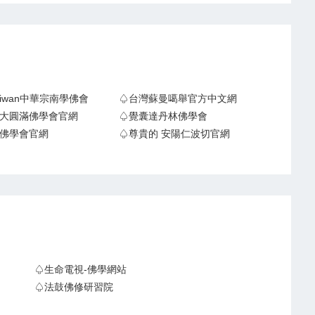
Taiwan中華宗南學佛會
♤台灣蘇曼噶舉官方中文網
大圓滿佛學會官網
♤覺囊達丹林佛學會
佛學會官網
♤尊貴的 安陽仁波切官網
♤生命電視-佛學網站
♤法鼓佛修研習院