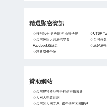
精選顯密資訊
♤持明歌手 倉央龍措 兩種快樂
♤UTBF-
♤台灣佐欽大圓滿佛學會
♤台灣佐欽
Facebook粉絲頁
♤緣起法輪
♤慧命成長學院
贊助網站
♤台灣農特產品整合行銷推廣協會
♤大同大學教育網
♤台灣師大國文系--佛學研究相關網站