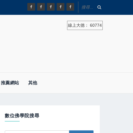
線上大德：
60774
推薦網站
其他
數位佛學院搜尋