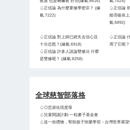
教派 也是喇嘛教 對否(緣氣:6616)
氣:7025)
♤正信論 為什麼要修學密宗？ (緣
♤正信論 
氣:7222)
能否皈依上
氣:6892)
♤正信論 對上師已經失去信心且
♤正信論 
十分忿怒？(緣氣:6918)
用了它呢？(
♤正信論 許多人談論雙修法 什麼
是雙修呢？ (緣氣:8258)
全球慈智部落格
♤◎悲淚化現度母
♤兒童閱讀計劃-一粒麥子基金會
♤送一份禮物，幫助孩子快樂學習－台灣世界展望