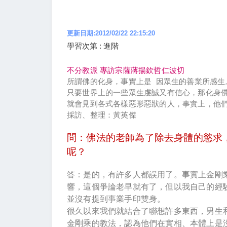
更新日期:2012/02/22 22:15:20
學習次第 : 進階
不分教派 專訪宗薩蔣揚欽哲仁波切
所謂佛的化身，事實上是
因眾生的善業所感生
只要世界上的一些眾生虔誠又有信心，那化身
就會見到各式各樣惡形惡狀的人，事實上，他
採訪、整理：黃英傑
問：佛法的老師為了除去身體的慾求
呢？
答：是的，有許多人都誤用了。事實上金剛
響，這個爭論老早就有了，但以我自己的經
並沒有提到事業手印雙身。
很久以來我們就結合了聯想許多東西，男生
金剛乘的教法，認為他們在實相、本體上是