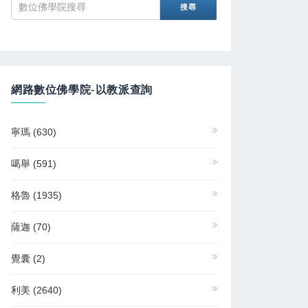
網路數位佛學院-以教派查詢
寧瑪
(630)
噶舉
(591)
格魯
(1935)
薩迦
(70)
覺囊
(2)
利美
(2640)