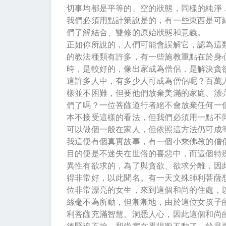
切事均都是平等的、空的狀態，同樣的純淨
我們必須用點計策說是的，有一些東西是可
們了解結合、雙修的原始狀態和意義。
正如你所說的，人們可能會誤解它，認為這
的教法種類有許多，有一些施教重點在於身
時，是較好的，像出家成為僧侶，是解決貪
這許多人中，有多少人可成為僧侶呢？百萬
樣並不困難，但要他們放棄美滿的家庭、漂
們了嗎？一位菩薩道行者絕不會放棄任何一
本不接受這樣的看法，但我們必須用一點不
可以做個一般在家人，但依照這方法仍可成
我這便有個真實故事，有一個小乘佛教的僧
目的便是不迷失在世俗的喜惡中，而這個特
異性有欲求的，為了與貪欲、欲求分離，因
得非常好，以此聞名。有一天文殊師利菩薩
位非常漂亮的女生，來到這個和尚的住處，
絲毫不為所動，但漸漸地，由於這位女孩子
利菩薩充滿智慧、洞悉人心，因此這個和尚