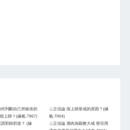
如何判斷自己所皈依的
♤正信論 假上師形成的原因？(緣
上師？(緣氣:7967)
氣:7004)
何謂邪師邪道？ (緣
♤正信論 酒肉為顯教大戒 密宗用