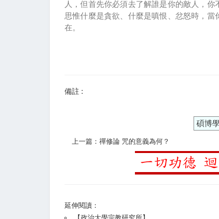
人，但首先你必須去了解誰是你的敵人，你
思惟什麼是貪欲、什麼是嗔恨、忿怒時，當
在。
備註 :
碩博
上一篇：禪修論 咒的意義為何？
延伸閱讀：
【
政治大學宗教研究所
】