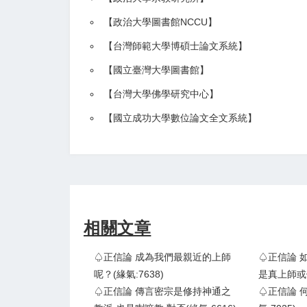
【政治大學圖書館NCCU
】
【
台灣師範大學博碩士論文系統
】
【
國立臺灣大學圖書館
】
【
台灣大學佛學研究中心
】
【
國立成功大學數位論文全文系統
】
相關文章
♤正信論 成為我們最親近的上師
♤正信論 
呢？(緣氣:7638)
是真上師或假
♤正信論 傳言密宗是修持神通之
♤正信論 