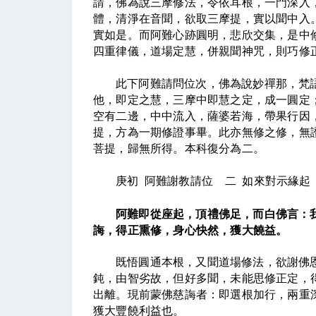
請，佛為說三摩修法，令依耳根，一門深入
體，清淨在音聞，欲取三摩提，實以聞中入
實如是。而阿難心跡圓明，悲欣交集，是中
四重律儀，道場定慧，併親聞神咒，則巧修
此下阿難請問位次，佛為說妙禪那，梵
他，即定之慧，三摩中即慧之定，成一圓定
空有二邊，中中流入，薩婆若海，帶果行因
提，方為一期修證事畢。此亦無修之修，無
菩提，歸無所得。本科復分為二。
庚初
阿難謝教請位
二
如來對示緣起
阿難即從座起，頂禮佛足，而白佛言：
誨，得正熏修，身心快然，獲大饒益。
既悟圓通本根，又聞道場修法，欲謝佛
鈍，由智劣故，但好多聞，未能思修正定，
出離。現前蒙佛慈誨者：即選根加行，兩重
獲大豐饒利益也。