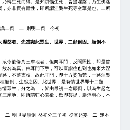
，乃轉生死而得。是知煩惱生死，菩提涅槃，乃生佛迷
號，亦非實有體性，即所謂涅槃生死等空華是也。二所
勸識二倒
二
別明二倒
今初
大涅槃者。先當識此眾生、世界，二顛倒因。顛倒不
：汝今欲修真三摩地者，但向耳門，反聞照性，即是首
，故名為真。由耳門下手，可以直詣往也到也如來大涅
提路，不落支歧。故此耳門，即十方婆伽梵，一路涅槃
二種顛倒，生起之因。此世界，是有情世界即十二類
有情眾生，分之為二，皆由最初一念顛倒，以為生起之
真三摩地。即所謂狂心若歇，歇即菩提，勝淨明心，本
倒
二
明世界顛倒
癸初分三子初
從真起妄
二
迷本