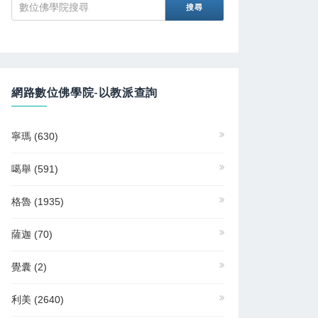
網路數位佛學院-以教派查詢
寧瑪
(630)
噶舉
(591)
格魯
(1935)
薩迦
(70)
覺囊
(2)
利美
(2640)