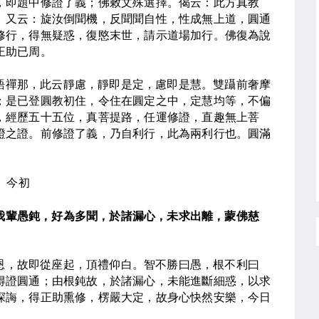
，即題中修證了義；佛敕文殊選擇。偈云：此方真教
。又云：旋汝倒聞機，反聞聞自性，性成無上道，圓通
修行，得無疑惑，復愍末世，請示道場加行。佛復為說
正助已周。
語禪那，此云靜慮，靜即是定，慮即是慧。雙躡前奢摩
；是已登圓教初住，令住在圓定之中，定慧均等，不偏
，經歷五十五位，真菩提路，任運修證，直趣無上菩
證之證。前修證了義，乃自利行，此為兩利行也。圓滿
今初
我輩愚鈍，好為多聞，於諸漏心，未求出離，蒙佛慈
恩，故即從座起，頂禮仰白。智不勝曰愚，根不利曰
得證圓通；由根鈍故，於諸漏心，未能進斷細惑，以求
深誨，得正助熏修，楞嚴大定，故身心快然安樂，今日