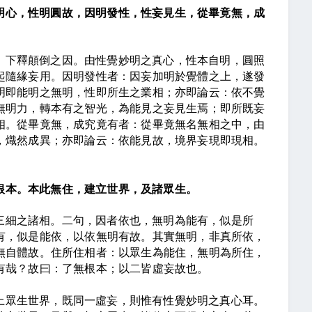
明心，性明圓故，因明發性，性妄見生，從畢竟無，成
，下釋顛倒之因。由性覺妙明之真心，性本自明，圓照
起隨緣妄用。因明發性者：因妄加明於覺體之上，遂發
明即能明之無明，性即所生之業相；亦即論云：依不覺
無明力，轉本有之智光，為能見之妄見生焉；即所既妄
相。從畢竟無，成究竟有者：從畢竟無名無相之中，由
，熾然成異；亦即論云：依能見故，境界妄現即現相。
根本。本此無住，建立世界，及諸眾生。
三細之諸相。二句，因者依也，無明為能有，似是所
有，似是能依，以依無明有故。其實無明，非真所依，
無自體故。住所住相者：以眾生為能住，無明為所住，
有哉？故曰：了無根本；以二皆虛妄故也。
上眾生世界，既同一虛妄，則惟有性覺妙明之真心耳。