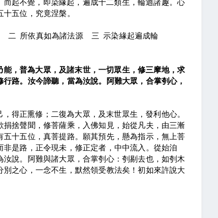
，而起不覺，即染緣起，遍成十二類生，輪迴諸趣。心
五十五位，究竟涅槃。
二
所依真如為諸法源
三
示染緣起遍成輪
乃能，普為大眾，及諸末世，一切眾生，修三摩地，求
修行路。汝今諦聽，當為汝說。阿難大眾，合掌刳心，
己，得正熏修；二復為大眾，及末世眾生，發利他心。
欲捐捨聲聞，修菩薩乘，入佛知見，始從凡夫，由三漸
有五十五位，真菩提路。願其預先，懸為指示，無上菩
而非是路，正令現未，修正定者，中中流入。從始洎
為汝說。阿難與諸大眾，合掌刳心：刳剔去也，如刳木
分別之心，一念不生，默然領受教法矣！初如來許說大