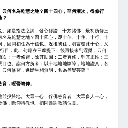
。云何名為乾慧之地？四十四心，至何漸次，得修行
薩？
也。如是指法之詞，發心修證，十方諸佛，最初所修三
何名為乾慧之地？四十四心，即十信、十住、十行、十
同，因開初住為十信也。況後初住，明言發此十心，又
修行目：此二句應在三摩提下，後再接未到涅槃，云何
漸次：一者修習，除其助因；二者真修，刳其正性；三
眼目也。詣何方所者：以十地地地斷障，地地證真，各
；云何修習，進斷生相無明，名為等覺菩薩？
慈音，瞪瞢瞻仰。
體並投於地。大眾一心，佇佛慈音者：大眾多人一心，
於佛，瞻仰待教也。初阿難謝教請位竟。