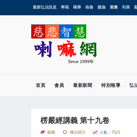
最新弘法訊息
寧瑪
噶舉
格魯
薩迦
覺囊
利美
Since 1999年
首頁
會員
最新新聞
特別報導
弘
楞嚴經講義 第十九卷
顯教
佛法研討
人氣：
7523