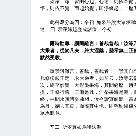
染淨二緣，皆由心起。心迷，則依本覺
悟，則依不覺，而起始覺，即淨緣起，上歷
此科即分為四：辛初
如來許說大眾承聽
迴
四
示淨緣起歷成諸位
今初
爾時世尊，讚阿難言：善哉善哉！汝等
大乘者，從於凡夫，終大涅槃，懸示無上正
默然受教。
重讚阿難言，善哉，善哉者：一讚其自
凡修楞嚴正定，求大乘者，如前云，汝等若
次，終至妙覺，大涅槃果海，其間經歷，所
提，正修行路；三漸是凡，涅槃果海是聖，
終，中間永無諸委曲相，汝今諦實而聽，當
為舟，剔去其實，而虛其中也。即刳剔緣慮
眾承聽竟。
辛二
所依真如為諸法源