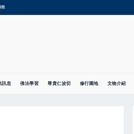
顯教
法訊息
佛法學習
尊貴仁波切
修行園地
文物介紹