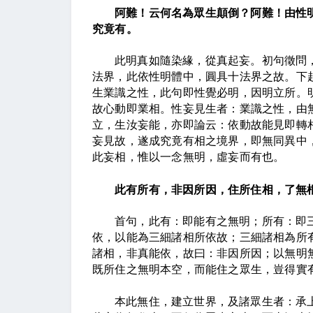
阿難！云何名為眾生顛倒？阿難！由性
究竟有。
此明真如隨染緣，從真起妄。初句徵問
法界，此依性明體中，圓具十法界之故。下
生業識之性，此句即性覺必明，因明立所。
故心動即業相。性妄見生者：業識之性，由
立，生汝妄能，亦即論云：依動故能見即轉
妄見故，遂成究竟有相之境界，即無同異中
此妄相，惟以一念無明，虛妄而有也。
此有所有，非因所因，住所住相，了無
首句，此有：即能有之無明；所有：即
依，以能為三細諸相所依故；三細諸相為所
諸相，非真能依，故曰：非因所因；以無明
既所住之無明本空，而能住之眾生，豈得實
本此無住，建立世界，及諸眾生者：承