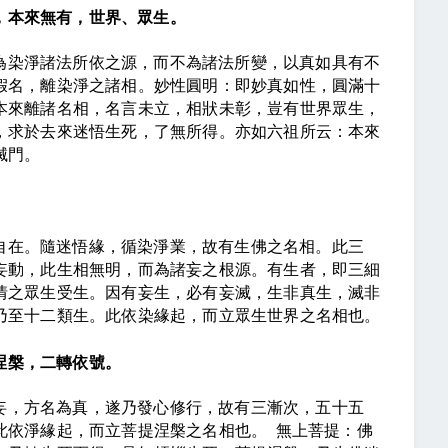
，本來無有，世界、眾生。
為染淨諸法所依之源，而不為諸法所變，以真如具有不
假名，離染淨之諸相。妙性圓明：即妙真如性，圓滿十
本來離諸名相，名言未立，相狀未彰，豈有世界眾生，
，求於去來迷悟生死，了無所得。亦如六祖所云：本來
滅門。
自在。隨迷悟緣，循染淨業，故有生佛之名相。此三
妄動，此生相無明，而為諸妄之根源。有生者，即三細
情之眾生受生。因有妄生，必有妄滅，生非真生，滅非
乃至十二類生。此依染緣起，而立眾生世界之名相也。
涅槃，二轉依號。
妄，方名為真，遂乃發心修行，故有三漸次，五十五
此依淨緣起，而立菩提涅槃之名相也。
無上菩提：佛