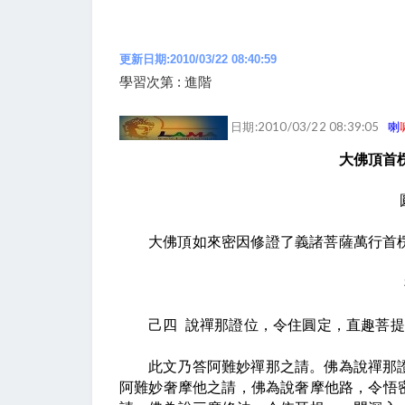
更新日期:2010/03/22 08:40:59
學習次第 : 進階
日期:2010/03/22 08:39:05
喇
大佛頂首
大佛頂如來密因修證了義諸菩薩萬行首
己四
說禪那證位，令住圓定，直趣菩提
此文乃答阿難妙禪那之請。佛為說禪那
阿難妙奢摩他之請，佛為說奢摩他路，令悟