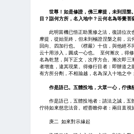
世尊！如是修證，佛三摩提，未到涅槃
目？詣何方所，名入地中？云何名為等覺菩
此明當機已悟正助熏修之法，復請位次
摩提，從始至終，但未到極證涅槃之前，云
回向、四加行也。《楞嚴》十信，與他經不
云十用涉入，圓成一心也。
至何漸次，得
名為乾慧，與下正文，次序方合。漸次即三
者增進，違其現業。得修行目者：即辦道之
有方所分劑，不相踰越，名為深入十地之中
作是語已。五體投地，大眾一心，佇佛
作是語已，五體投地者：請法之誠，五
佇待如來慈悲法音。瞪瞢瞻仰者：兩目直視
庚二
如來對示緣起