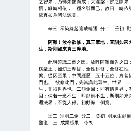
之智果，乃轉煩惱而成；大涅槃：佛之斷果
悟，輾轉相依，二種名號而已。故曰二轉依
依真如為諸法源竟。
辛三
示染緣起遍成輪迴
分二
壬初
阿難！汝今欲修，真三摩地，直詣如來
生，斯則如來真三摩地。
此明須識二倒之因。故呼阿難而告之曰
楞嚴王，如幻三摩提，全性起修，全修在性
槃。從因至果，中間經歷，五十五位，真菩
門也。
欲修此門，先當識此眾生、世界，
生，非器世界也。二顛倒因：即有情世界，
因；倘若一念不生，即顛倒不生，斯則如來
週法界，不從人得。初勸識二倒竟。
壬二
別明二倒
分二
癸初
明眾生顛
難復
三
成業感果
今初