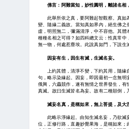
佛言：阿難當知，妙性圓明，離諸名相
此舉所依之真，要阿難起智觀察。真如
變、隨緣二義故。當知真如界內，絕生佛之
虛，明照無二，彌滿清淨，中不容他。其體
種種名相之可得？如四科總文云：性真常中
無一物，何處惹塵埃。此說真如門，下說生
因妄有生，因生有滅，生滅名妄。
上約其體，清淨不變，下約其用，隨緣
句，略示染緣起。因妄，即因最初一念無明
俄興，六麤競作，遂有無情之世界發生，有
真滅。故曰生滅皆名為妄。故有二種顛倒，
滅妄名真，是稱如來，無上菩提，及大
此略示淨緣起。由知生滅名妄，乃欲滅
位，正修行路，直趣妙覺果海，是稱如來；