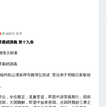
嘛
網
編輯部 報導
楞嚴經講義
第十九卷
圓瑛大師著
楞嚴經講義
福州鼓山湧泉禪寺圓瑛弘悟述
受法弟子明暘日新敬校
。
證位，令住圓定，直趣菩提，即題中諸菩薩萬行。因前
密因，大開圓解，即題中如來密因。次因阿難妙三摩之