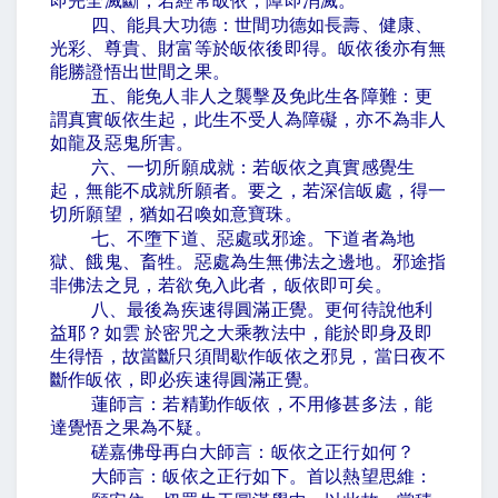
即完全滅斷，若經常皈依，障即消滅。
四、能具大功德：世間功德如長壽、健康、
光彩、尊貴、財富等於皈依後即得。皈依後亦有無
能勝證悟出世間之果。
五、能免人非人之襲擊及免此生各障難：更
謂真實皈依生起，此生不受人為障礙，亦不為非人
如龍及惡鬼所害。
六、一切所願成就：若皈依之真實感覺生
起，無能不成就所願者。要之，若深信皈處，得一
切所願望，猶如召喚如意寶珠。
七、不墮下道、惡處或邪途。下道者為地
獄、餓鬼、畜牲。惡處為生無佛法之邊地。邪途指
非佛法之見，若欲免入此者，皈依即可矣。
八、最後為疾速得圓滿正覺。更何待說他利
益耶？如雲
於密咒之大乘教法中，能於即身及即
生得悟，故當斷只須間歇作皈依之邪見，當日夜不
斷作皈依，即必疾速得圓滿正覺。
蓮師言：若精勤作皈依，不用修甚多法，能
達覺悟之果為不疑。
磋嘉佛母再白大師言：皈依之正行如何？
大師言：皈依之正行如下。首以熱望思維：