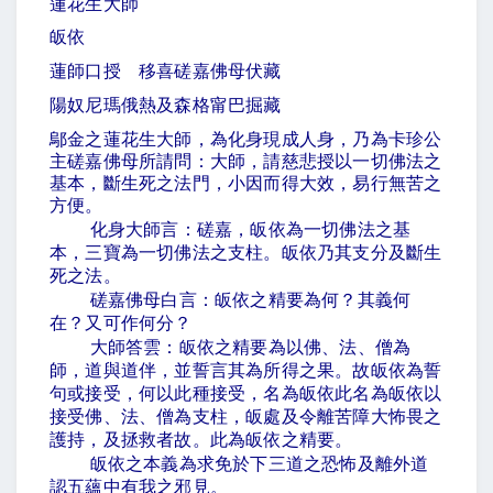
蓮花生大師
皈依
蓮師口授 移喜磋嘉佛母伏藏
陽奴尼瑪俄熱及森格甯巴掘藏
鄔金之蓮花生大師，為化身現成人身，乃為卡珍公
主磋嘉佛母所請問：大師，請慈悲授以一切佛法之
基本，斷生死之法門，小因而得大效，易行無苦之
方便。
化身大師言：磋嘉，皈依為一切佛法之基
本，三寶為一切佛法之支柱。皈依乃其支分及斷生
死之法。
磋嘉佛母白言：皈依之精要為何？其義何
在？又可作何分？
大師答雲：皈依之精要為以佛、法、僧為
師，道與道伴，並誓言其為所得之果。故皈依為誓
句或接受，何以此種接受，名為皈依此名為皈依以
接受佛、法、僧為支柱，皈處及令離苦障大怖畏之
護持，及拯救者故。此為皈依之精要。
皈依之本義為求免於下三道之恐怖及離外道
認五蘊中有我之邪見。