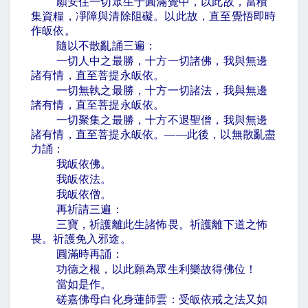
願安住一切眾生于圓滿覺中，以此故，當積
集資糧，凈障與清除阻礙。以此故，直至覺悟即時
作皈依。
隨以不散亂誦三遍：
一切人中之最勝，十方一切諸佛，我與無邊
諸有情，直至菩提永皈依。
一切無執之最勝，十方一切諸法，我與無邊
諸有情，直至菩提永皈依。
一切聚集之最勝，十方不退聖僧，我與無邊
諸有情，直至菩提永皈依。
——
此後，以無散亂盡
力誦：
我皈依佛。
我皈依法。
我皈依僧。
再祈請三遍：
三寶，祈護離此生諸怖畏。祈護離下道之怖
畏。祈護免入邪途。
圓滿時再誦：
功德之根，以此願為眾生利樂故得佛位！
當如是作。
磋嘉佛母白化身蓮師雲：受皈依戒之法又如