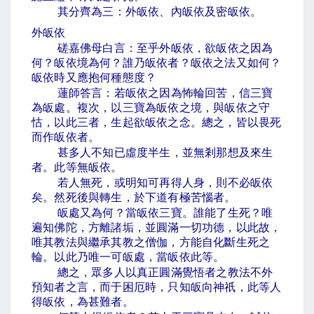
其分齊為三：外皈依、內皈依及密皈依。
外皈依
磋嘉佛母白言：至乎外皈依，欲皈依之因為
何？皈依境為何？誰乃皈依者？皈依之法又如何？
皈依時又應抱何種態度？
蓮師答言：若皈依之因為怖輪回苦，信三寶
為皈處。複次，以三寶為皈依之境，與皈依之守
怙，以此三者，生起欲皈依之念。總之，皆以畏死
而作皈依者。
甚多人不知已虛度半生，並無剎那想及來生
者。此等無皈依。
若人無死，或明知可再得人身，則不必皈依
矣。然死後與轉生，於下道有極苦惱者。
皈處又為何？當皈依三寶。誰能了生死？唯
遍知佛陀，方離諸垢，並圓滿一切功德，以此故，
唯其教法與繼承其教之僧伽，方能自化斷生死之
輪。以此乃唯一可皈處，當皈依此等。
總之，眾多人以真正圓滿覺悟者之教法不外
預知者之言，而于困厄時，只知皈向神祇，此等人
得皈依，為甚難者。