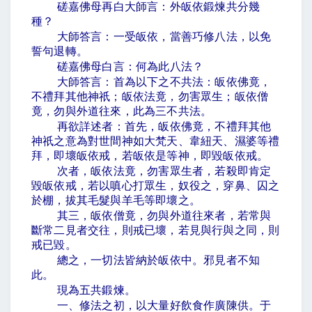
磋嘉佛母再白大師言：外皈依鍛煉共分幾
種？
大師答言：一受皈依，當善巧修八法，以免
誓句退轉。
磋嘉佛母白言：何為此八法？
大師答言：首為以下之不共法：皈依佛竟，
不禮拜其他神祇；皈依法竟，勿害眾生；皈依僧
竟，勿與外道往來，此為三不共法。
再欲詳述者：首先，皈依佛竟，不禮拜其他
神祇之意為對世間神如大梵天、韋紐天、濕婆等禮
拜，即壞皈依戒，若皈依是等神，即毀皈依戒。
次者，皈依法竟，勿害眾生者，若殺即肯定
毀皈依戒，若以嗔心打眾生，奴役之，穿鼻、囚之
於棚，拔其毛髮與羊毛等即壞之。
其三，皈依僧竟，勿與外道往來者，若常與
斷常二見者交往，則戒已壞，若見與行與之同，則
戒已毀。
總之，一切法皆納於皈依中。邪見者不知
此。
現為五共鍛煉。
一、修法之初，以大量好飲食作廣陳供。于