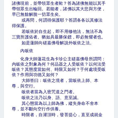
諸佛現前，並帶領眾生者歟？答為諸佛無能以其手
帶領眾生出輪回。若能者，諸佛以其大悲與方便，
早已無餘解脫一切眾生矣。
或再問，何謂得保護耶？答謂各各以其修法
得保護。
若皈依於自生起，即不用修他法，無法不為
三寶所護佑者。猶如具最勝保鏢，即必無懼者也。
如是蓮師向磋嘉佛母解說外皈依之法。
內皈依
化身大師蓮花生為卡珍公主磋嘉佛母所謂問：
內皈依之對象為何？何品器之人受皈依？以何法受
皈依？其態度當如何、時限又如何？于何處境受皈
依？作用與功德又如何？
大師答曰：皈依之境者，當皈依上師、本
尊，與空行。
皈依者當為入密咒道之門者。
皈依之法乃以身、語、意至誠。
其心態當為以上師為佛，縱失身命不舍本
尊，並不斷向空行作供養。
時限者，自灌頂時，發菩提心，直至成就金