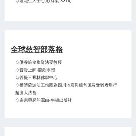
♤蓮花生大士心咒(緣氣:3214)
全球慈智部落格
♤供養施食集資法要教授
♤普賢上師-龍欽寧體
♤菩提三乘林佛學中心
♤禮請薩迦法王僧團為四川地震與緬甸風災受難者舉行
超度大法會
♤密宗興起的源由-牛頓出版社