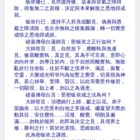
皈依修已，見亦護持修。染著與習氣之障得
除，得集無二之資糧，決定與本來解脫之悉地得成
就。
皈依行已，護持不入邪見或斷見。偽善與愚
癡之障清除，造次亦無執之積集圓滿，轉一切覺受
成悟之悉地得成就。
磋嘉佛母白蓮師言：密皈依之正行如何？
大師答言：見，自然放下，應離執與免邊
見。修當離實執，及定見。其為不可言表。意即心
勿向外求，勿專注於內，住于自然而離實執。無散
亂於行住坐臥，住於不斷之境界中。滿足，振奮，
空靈，大樂或光明等均為短暫之覺受，切莫視為神
異。若心掉舉、受障、昏沉，以此等覺受作修習，
一切顯現，如上者，勿以之為過患。
磋嘉佛母白言：受密皈依戒之法為何？
大師答言：頂禮繞行上師，獻之以花。弟子
當跏坐，以大悲受利自他之菩薩戒。繼凝望天際勿
動其目，安住覺性
……
活潑、醒覺、明朗及遍
滿
……
勿執於能所，此即為決定之見，具境界之
修，勝利之行！當於此直指。思維如前。
此為密皈依之講授。