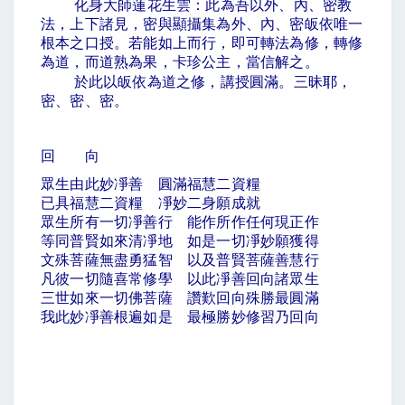
化身大師蓮花生雲：此為吾以外、內、密教
法，上下諸見，密與顯攝集為外、內、密皈依唯一
根本之口授。若能如上而行，即可轉法為修，轉修
為道，而道熟為果，卡珍公主，當信解之。
於此以皈依為道之修，講授圓滿。三昧耶，
密、密、密。
回 向
眾生由此妙凈善 圓滿福慧二資糧
已具福慧二資糧 凈妙二身願成就
眾生所有一切凈善行 能作所作任何現正作
等同普賢如來清凈地 如是一切凈妙願獲得
文殊菩薩無盡勇猛智 以及普賢菩薩善慧行
凡彼一切隨喜常修學 以此凈善回向諸眾生
三世如來一切佛菩薩 讚歎回向殊勝最圓滿
我此妙凈善根遍如是 最極勝妙修習乃回向