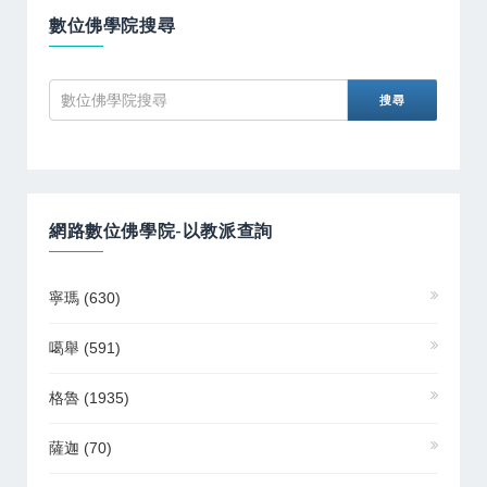
數位佛學院搜尋
網路數位佛學院-以教派查詢
寧瑪
(630)
噶舉
(591)
格魯
(1935)
薩迦
(70)