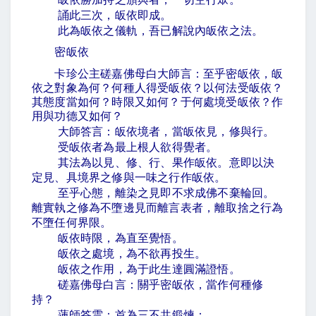
誦此三次，皈依即成。
此為皈依之儀軌，吾已解說內皈依之法。
密皈依
卡珍公主磋嘉佛母白大師言：至乎密皈依，皈
依之對象為何？何種人得受皈依？以何法受皈依？
其態度當如何？時限又如何？于何處境受皈依？作
用與功德又如何？
大師答言：皈依境者，當皈依見，修與行。
受皈依者為最上根人欲得覺者。
其法為以見、修、行、果作皈依。意即以決
定見、具境界之修與一味之行作皈依。
至乎心態，離染之見即不求成佛不棄輪回。
離實執之修為不墮邊見而離言表者，離取捨之行為
不墮任何界限。
皈依時限，為直至覺悟。
皈依之處境，為不欲再投生。
皈依之作用，為于此生達圓滿證悟。
磋嘉佛母白言：關乎密皈依，當作何種修
持？
蓮師答雲：首為三不共鍛煉：