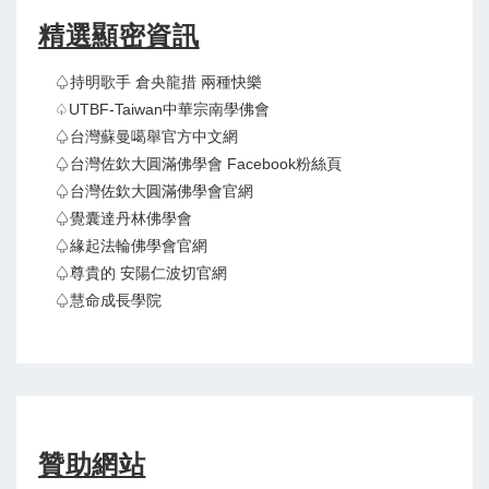
精選顯密資訊
♤持明歌手 倉央龍措 兩種快樂
♤UTBF-Taiwan中華宗南學佛會
♤台灣蘇曼噶舉官方中文網
♤台灣佐欽大圓滿佛學會 Facebook粉絲頁
♤台灣佐欽大圓滿佛學會官網
♤覺囊達丹林佛學會
♤緣起法輪佛學會官網
♤尊貴的 安陽仁波切官網
♤慧命成長學院
贊助網站