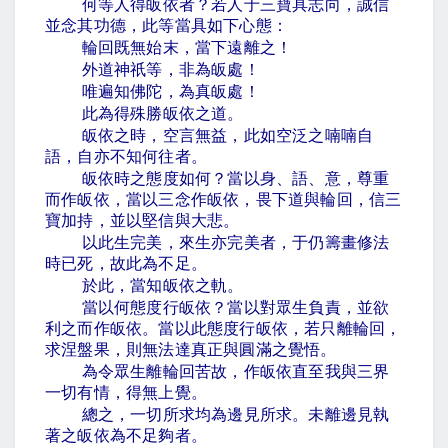
何等人得皈依者？若人于三寶具志向，誠信
並念其功德，此等當具如下心態：
輪回既無始末，當下遠離之！
外道神祇等，非為皈處！
唯遍知佛陀，為真皈處！
此為得殊勝皈依之道。
皈依之時，空言無益，此如空泛之喃喃自
語，自亦不知何往者。
皈依時之態度如何？當以身、語、意，尊重
而作皈依，當以三念作皈依，畏下道與輪回，信三
寶加持，並以堅信與大悲。
以此生完美，來生亦完美者，于仍籌畫修法
時已死，故此為不足。
於此，當知皈依之軌。
當以何態度行皈依？當以對眾生負責，並欲
利之而作皈依。當以此態度行皈依，若只離輪回，
求涅盤果，則無法達真正與圓滿之覺悟。
為令眾生離輪回苦故，作皈依直至我與三界
一切有情，得無上覺。
總之，一切所求均為邊見所求。未離邊見執
著之皈依為不足夠者。