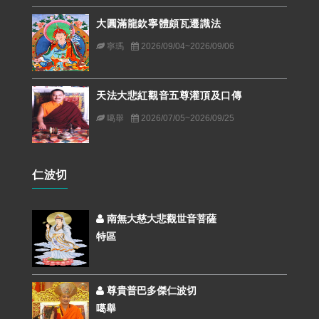
大圓滿龍欽寧體頗瓦遷識法
寧瑪
2026/09/04~2026/09/06
天法大悲紅觀音五尊灌頂及口傳
噶舉
2026/07/05~2026/09/25
仁波切
南無大慈大悲觀世音菩薩
特區
尊貴普巴多傑仁波切
噶舉