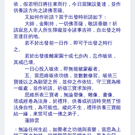
依，假若明日將往東而行，今日當陳設曼達，並作
供養該方向之諸佛菩薩。
又如何作祈請？當于出發時祈請如下：
大師，金剛持，一切佛菩薩，敬請垂聽！祈
請寂息人非人所生障礙並令諸事吉祥，自出發之時
至達目的地。
若不於出發前一日作，即可于出發之時行
之。
若於出發後離家園十或七步內，忘作皈依，
其戒已壞。
一日心投入皈依，即無能被蒙蔽者。
五、當思維皈依功德，並數數修習。皈依三
寶後以之為願望之所，並仰之作依怙。守三寶為唯
一皈處，並作祈請。祈禱三寶求加持。
思維所表三寶者，無論塑像、雕像、畫像、
塔或經卷為法身，於禮拜、供養或祈請時突然了悟
法身自性，為可能也。縱此不生，禮拜供養三寶能
結一緣，來世可成一佛之弟子。
蓮師雲
：無論任何生起，如覺者之功德與喜樂，當思為上