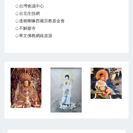
♤台灣會議中心
♤台北生技網
♤達賴喇嘛西藏宗教基金會
♤不解巖寺
♤華文佛教網絡資源