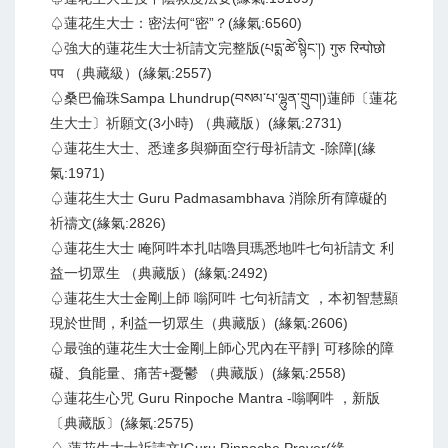
♤蓮花生大士：密法何“密”？(緣氣:6560)
♤強大的蓮花生大士祈請文完整版(པདྨ་ཚེ་སྙིང་།) गुरु रिन्पोछो
पप （典藏級）(緣氣:2557)
♤桑巴倫珠Sampa Lhundrup(བསམ་པ་ལྷུན་གྲུབ།)蓮師〔蓮花
生大士〕祈願文(3小時) （典藏版）(緣氣:2731)
♤蓮花生大士、悉達多與獅面空行母祈請文 -除障|(緣
氣:1971)
♤蓮花生大士 Guru Padmasambhava 消除所有障礙​​的
祈禱文(緣氣:2826)
♤蓮花生大士 唵阿吽本扎咕嚕貝瑪悉地吽七句祈請文 利
益一切眾生 （典藏版）(緣氣:2492)
♤蓮花生大士金剛上師 嗡阿吽 七句祈請文 ，本初智慧顯
現於世間，利益一切眾生（典藏版）(緣氣:2606)
♤最強的蓮花生大士金剛上師心咒內在平靜| 可移除的障
礙、負能量、痛苦+憂鬱 （典藏版）(緣氣:2558)
♤蓮花生心咒 Guru Rinpoche Mantra -嗡啊吽 ，新版
〔典藏版〕(緣氣:2575)