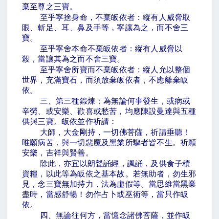
棄至尊之三寶。
至乎寧捨身命，不棄皈依者：縱有人威脅取
眼、斬足、耳、鼻及手等，寧讓為之，而不舍三
寶。
至乎寧舍本命不棄皈依者：縱有人威脅以
殺，當讓其為之而不舍三寶。
至乎寧舍所寶而不棄皈依者：縱人允以整個
世界，充滿寶石，而須放棄皈依者，不應離棄皈
依。
三、第三種鍛煉：為無論何事發生，或病或
辛勞、或安樂、歡喜或愁苦，均應陳設曼達與五種
供與三寶。皈依並作祈請：
大師，大金剛持，一切佛菩薩，祈請垂聽！
唯願病苦，與一切惡魔及黑業所驅者皆不生。祈願
安樂，吉祥與賢善。
除此，亦宜以朗聲誦經，諷誦，及供食子積
資糧，以此等為皈依之基本故。若無助者，勿生邪
見，念三寶無加持力，法為虛假等。當思維當黑業
盡時，當感舒暢！勿作占卜或巫術等，當只作皈
依。
四、無論往何方，當憶念諸佛菩薩，並作皈