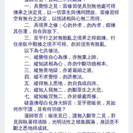
一、具覺悟之見：當修習使具別無他處可得
佛果之決定見，以一切眾生與佛同體故。當修習得
空有無分之決定，以悟諸相與心無二而得。
二、具境界之修：心勿外求，勿內求，鍛煉
其任運，自在與放下。
三、至平行之於無散亂之境界之得鍛煉。行
住坐臥中觀修之境不可得。勿於須臾有散亂。
以下為七共修法。
一、縱勝悟自心為佛，亦無棄上師。
二、縱知諸相為心，亦勿中斷功德根本。
三、縱無畏地獄，亦避最細之過。
四、縱不求覺悟，勿謗教法。
五、縱得無上悉地，勿自負或自誇。
六、縱知人我無二，勿斷眾生之大悲。
七、縱知輪涅無二，亦於僻處而修。
磋嘉佛母白化身大師言：至乎密皈依，其如
何作守護，並有何功德？
蓮師答言：皈依見已，護無入斷常二見，邪
見與執著得清除，光明法性之積集圓滿，身語意不
斷之悉地得成就。