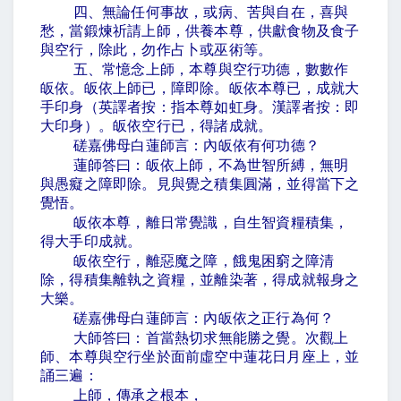
四、無論任何事故，或病、苦與自在，喜與
愁，當鍛煉祈請上師，供養本尊，供獻食物及食子
與空行，除此，勿作占卜或巫術等。
五、常憶念上師，本尊與空行功德，數數作
皈依。皈依上師已，障即除。皈依本尊已，成就大
手印身（英譯者按：指本尊如虹身。漢譯者按：即
大印身）。皈依空行已，得諸成就。
磋嘉佛母白蓮師言：內皈依有何功德？
蓮師答曰：皈依上師，不為世智所縛，無明
與愚癡之障即除。見與覺之積集圓滿，並得當下之
覺悟。
皈依本尊，離日常覺識，自生智資糧積集，
得大手印成就。
皈依空行，離惡魔之障，餓鬼困窮之障清
除，得積集離執之資糧，並離染著，得成就報身之
大樂。
磋嘉佛母白蓮師言：內皈依之正行為何？
大師答曰：首當熱切求無能勝之覺。次觀上
師、本尊與空行坐於面前虛空中蓮花日月座上，並
誦三遍：
上師，傳承之根本，