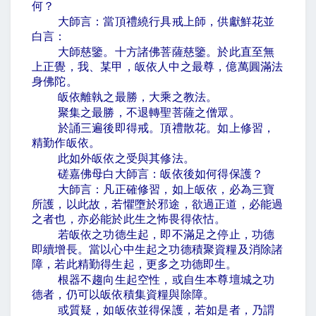
何？
大師言：當頂禮繞行具戒上師，供獻鮮花並
白言：
大師慈鑒。十方諸佛菩薩慈鑒。於此直至無
上正覺，我、某甲，皈依人中之最尊，億萬圓滿法
身佛陀。
皈依離執之最勝，大乘之教法。
聚集之最勝，不退轉聖菩薩之僧眾。
於誦三遍後即得戒。頂禮散花。如上修習，
精勤作皈依。
此如外皈依之受與其修法。
磋嘉佛母白大師言：皈依後如何得保護？
大師言：凡正確修習，如上皈依，必為三寶
所護，以此故，若懼墮於邪途，欲過正道，必能過
之者也，亦必能於此生之怖畏得依怙。
若皈依之功德生起，即不滿足之停止，功德
即續增長。當以心中生起之功德積聚資糧及消除諸
障，若此精勤得生起，更多之功德即生。
根器不趨向生起空性，或自生本尊壇城之功
德者，仍可以皈依積集資糧與除障。
或質疑，如皈依並得保護，若如是者，乃謂