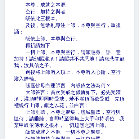
本尊，成就之本源，
空行，加持之與者，
皈依此三根本。
及後，無散亂專注上師，本尊與空行，重複
誦：
皈依上師、本尊與空行。
再祈請如下：
一切上師、本尊與空行，請頒賜身、語、意
加持！請頒賜灌頂！請賜共不共悉地！請慈悲眷顧
我，汝具信之子。
嗣後將上師溶入頂上，本尊溶入心輪，空行
溶入臍輪。
磋嘉佛母白蓮師言：內皈依之法為何？
大師答言：首次受戒之儀軌如下。必先受灌
頂，灌頂時即同時受戒，若不灌頂而欲受戒，先頂
禮繞行上師，獻之以花，並白言：
上師垂聽，本尊之聚集，壇城聖眾，空行與
隨侍，請垂聽，自即時至得無上大手印持明位，我
某甲皈依傳承之根本，一切超然之諸上師。
皈依成就之本源，一切本尊之聚集。
皈依勝加持之頒與者，一切空行眾。