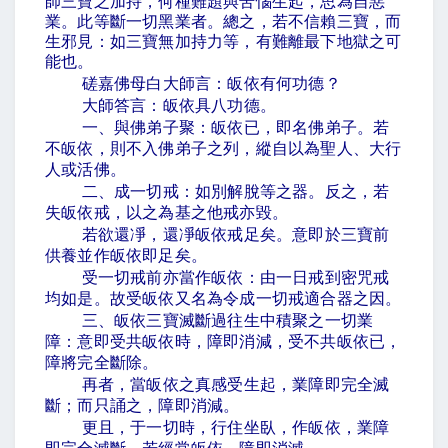
師三寶之加持，何種難題與苦惱生起，思為自惡
業。此等斷一切黑業者。總之，若不信賴三寶，而
生邪見：如三寶無加持力等，有難離最下地獄之可
能也。
磋嘉佛母白大師言：皈依有何功德？
大師答言：皈依具八功德。
一、與佛弟子聚：皈依已，即名佛弟子。若
不皈依，則不入佛弟子之列，縱自以為聖人、大行
人或活佛。
二、成一切戒：如別解脫等之器。反之，若
失皈依戒，以之為基之他戒亦毀。
若欲還凈，還凈皈依戒足矣。意即於三寶前
供養並作皈依即足矣。
受一切戒前亦當作皈依：由一日戒到密咒戒
均如是。故受皈依又名為令成一切戒適合器之因。
三、皈依三寶滅斷過往生中積聚之一切業
障：意即受共皈依時，障即消減，受不共皈依已，
障將完全斷除。
再者，當皈依之真感受生起，業障即完全滅
斷；而只誦之，障即消減。
更且，于一切時，行住坐臥，作皈依，業障