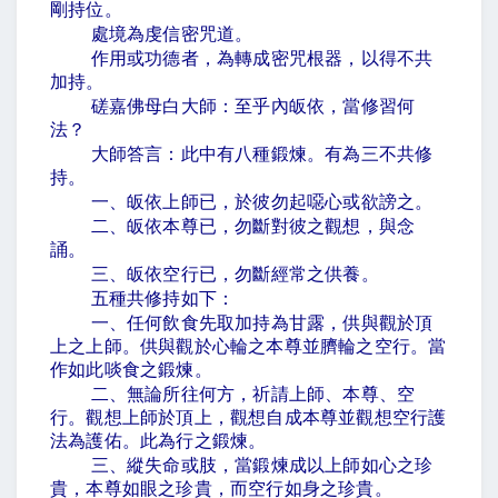
剛持位。
處境為虔信密咒道。
作用或功德者，為轉成密咒根器，以得不共
加持。
磋嘉佛母白大師：至乎內皈依，當修習何
法？
大師答言：此中有八種鍛煉。有為三不共修
持。
一、皈依上師已，於彼勿起噁心或欲謗之。
二、皈依本尊已，勿斷對彼之觀想，與念
誦。
三、皈依空行已，勿斷經常之供養。
五種共修持如下：
一、任何飲食先取加持為甘露，供與觀於頂
上之上師。供與觀於心輪之本尊並臍輪之空行。當
作如此啖食之鍛煉。
二、無論所往何方，祈請上師、本尊、空
行。觀想上師於頂上，觀想自成本尊並觀想空行護
法為護佑。此為行之鍛煉。
三、縱失命或肢，當鍛煉成以上師如心之珍
貴，本尊如眼之珍貴，而空行如身之珍貴。