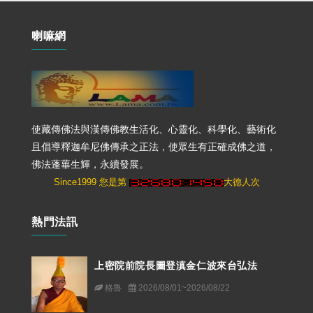
喇嘛網
使藏傳佛法與漢傳佛教生活化、心靈化、科學化、藝術化
且倡導釋迦牟尼佛傳承之正法，使眾生有正確成佛之道，
佛法蓬蓽生輝，永續發展。
Since1999 您是第
大德人次
熱門法訊
上密院前院長圖登滇金仁波來台弘法
格魯
2026/08/01~2026/08/22