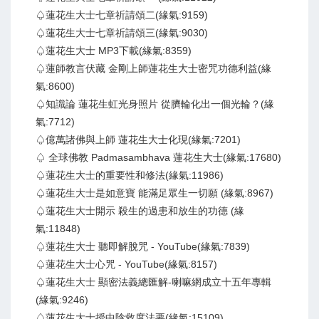
♤蓮花生大士七章祈請頌二(緣氣:9159)
♤蓮花生大士七章祈請頌三(緣氣:9030)
♤蓮花生大士 MP3下載(緣氣:8359)
♤蓮師教言伏藏 金剛上師蓮花生大士密咒功德利益(緣
氣:8600)
♤知識論 蓮花生虹光身照片 從臍輪化出一個光輪？(緣
氣:7712)
♤億萬諸佛與上師 蓮花生大士化現(緣氣:7201)
♤ 全球佛教 Padmasambhava 蓮花生大士(緣氣:17680)
♤蓮花生大士的重要性和修法(緣氣:11986)
♤蓮花生大士是如意寶 能滿足眾生一切願 (緣氣:8967)
♤蓮花生大士開示 殺生的過患和放生的功德 (緣
氣:11848)
♤蓮花生大士 聽即解脫咒 - YouTube(緣氣:7839)
♤蓮花生大士心咒 - YouTube(緣氣:8157)
♤蓮花生大士 顯密法義總匯解-喇嘛網成立十五年專輯
(緣氣:9246)
♤蓮花生大士授中陰救度法要(緣氣:15109)