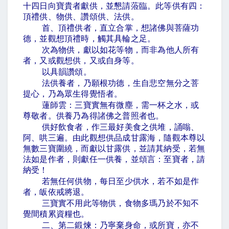
十四日向寶貴者獻供，並懇請蒞臨。此等供有四：
頂禮供、物供、讚頌供、法供。
首、頂禮供者，直立合掌，想諸佛與菩薩功
德，並觀想頂禮時，觸其具輪之足。
次為物供，獻以如花等物，而非為他人所有
者，又或觀想供，又或自身等。
以具韻讚頌。
法供養者，乃願根功德，生自悲空無分之菩
提心，乃為眾生得覺悟者。
蓮師雲：三寶實無有微塵，需一杯之水，或
尊敬者。供養乃為得諸佛之普照者也。
供好飲食者，作三最好美食之供堆，誦嗡、
阿、哄三遍。由此觀想供品成甘露海，隨觀本尊以
無數三寶圍繞，而獻以甘露供，並請其納受，若無
法如是作者，則獻任一供養，並頌言：至寶者，請
納受！
若無任何供物，每日至少供水，若不如是作
者，皈依戒將退。
三寶實不用此等物供，食物多瑪乃於不知不
覺間積累資糧也。
二、第二鍛煉：乃寧棄身命，或所寶，亦不