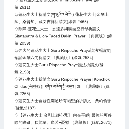
♤ 蓮花生大士祈請文|Guru Rinpoche Prayer(緣
氣:2611)
♤蓮花生大士祈請文(གུ་རུ་རིན་པོ་ཆེ།) 蓮花生大士|金剛上
師、桑普加、藏文吉祥祈請文(緣氣:2465)
♤除障-蓮花生大士、悉達多與獅面空行母祈請文
Sitatapatra & Lion-Faced Dakini Prayer 〔典藏版〕(緣
氣:2039)
♤強大的蓮花生大士Guru Rinpoche Praye護法祈請文|
念誦金剛六句祈請文 〔典藏版〕(緣氣:2584)
♤蓮花生大士Guru Rinpoche Praye護法祈請文(緣
氣:2198)
♤蓮花生大士祈請文Guru Rinpoche Prayer| Konchok
Chidue(完整版)| དཀོན་མཆོག་སྤྱི་འདུས།| 2hr 〔典藏版〕(緣
氣:2265)
♤蓮花生大士自發性滿足所有願望的祈禱文｜桑帕倫珠
(緣氣:2187)
♤【蓮花生大士 金剛上師心咒】 內在平靜| 最強的可移
除的障礙、負能量、痛苦+憂鬱 （典藏版）(緣氣:2671)