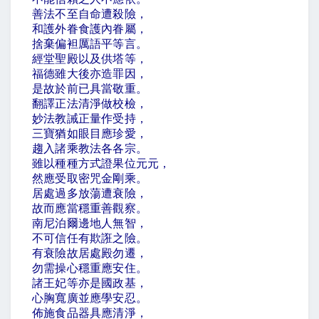
善法不至自命遭殺險，
和護外眷食護內眷屬，
捨棄偏袒厲語平等言。
經堂聖殿以及供塔等，
福德雖大後亦造罪因，
是故於前已具當敬重。
翻譯正法清淨做校檢，
妙法教誡正量作受持，
三寶猶如眼目應珍愛，
趨入諸乘教法各各宗。
雖以種種方式證果位元元，
然應受取密咒金剛乘。
居處過多放蕩遭衰險，
故而應當穩重善觀察。
南尼泊爾邊地人無智，
不可信任有欺誑之險。
有衰險故居處殿勿遷，
勿需操心穩重應安住。
諸王妃等亦是國政基，
心胸寬廣並應學安忍。
佈施食品器具應清淨，