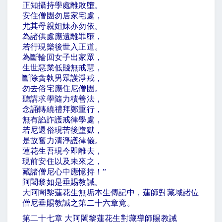
正知攝持學處離敗墮。
安住僧團勿居家宅處，
尤其母親姐妹亦勿依。
為諸供處應遠離罪墮，
若行現樂後世入正道。
為斷輪回女子出家眾，
生世惡業低賤無戒慧，
斷除貪執男眾護淨戒，
勿去俗宅應住尼僧團。
聽講求學隨力積善法，
念誦轉繞禮拜鄭重行，
無有諂詐護戒律學處，
若尼還俗現苦後墮獄，
是故奮力清淨護律儀。
蓮花生吾現今即離去，
現前安住以及未來之，
藏諸僧尼心中應憶持！
”
阿闍黎如是垂賜教誡。
大阿闍黎蓮花生無垢本生傳記中，蓮師對藏域諸位
僧尼垂賜教誡之第二十六章竟。
第二十七章 大阿闍黎蓮花生對藏導師賜教誡