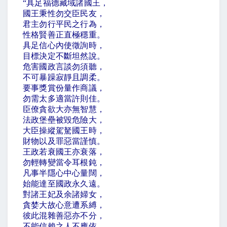
“
具足福德藏域諸國王，
國王秉性勿交臣民友，
君主勿行平民之行為，
性格賢善正直極穩重。
具足信心內使徵詢時，
目標決定不斷坦然說。
危害國政言談勿須聽，
不可暴躁寂靜且調柔。
要事獎賞份量作商議，
勿需太多適當許則佳。
臣僚貪欲大亦無智慧，
法政堡壘被毀危險大，
大臣操縱駕駑國王時，
財物以及罪惡當謹慎。
王政若衰國王亦衰落，
勿輕轉變當令耳根鈍，
凡事半隱心中心量闊，
始能達至國政永久遠。
對諸王妃及余諸婦女，
貪婪大故心意遭系縛，
彼此混雜善惡亦不分，
不能信賴之人不應依。