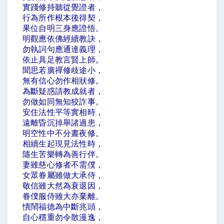
實踐修持聽從覺證者，
行為所作根本後得契，
果位自明三身應證悟。
明觀應依佛經續教訣，
勿執詞句應通達義理，
依止具足教言賢上師。
聞思若廣禪修歧途小，
無有信心勿作相狀修。
為斷疑惑請教成就者，
勿做如同無知狡詐事。
安住法性平等實相時，
遠離昏沉掉舉諸過患，
明空性中不分晝夜修。
相續生起現見法性時，
隨生苦樂轉為善行伴。
妻雖慈心修者不需僕，
女眾眷屬雖做大承侍，
敬信雖大然為衰退因，
眷僕服侍雖大亦棄離。
憒鬧福德為中斷兆頭，
自心穩重勿令散漫逸，