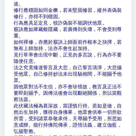
途。
修行應穩固如同金橛，若未堅固修習，縱外表偽裝
修行，亦得不到穩固。
行為應具足定見，狡詐偽裝不能調伏他眾。
竅訣應如庫藏般隱藏，若廣傳則失壞，不會受到尊
重。
如何禪修，亦應於竅訣上師面前作根本之抉擇，若
無有上師加持，法亦不會生起加持。
見行草率會出現中斷，正見勿多言說，行為亦不要
隨便任意。
法之究竟臻達誓言及大悲，自己誓言清淨，大悲攝
受他眾。自己修持妙法未出現驗相間，不能賜予他
眾。
因他眾對法不生信，亦不會珍惜故，教言及正法不
要即刻賜予。因傳法後會出現斷絕關係，所以當觀
察法器。
此伏藏法極為甚深故，當謹慎行持。若如是做，自
然出生加持，獲得自身佛果，他眾會供奉一切所欲
所需，受到諸眾恭敬承侍，天尊賜予受用，所思如
意成辦。能行持佛陀傳承，證悟法義，建立伽藍，
弘揚聖教。