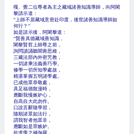
嘎、覺二位尊者為主之藏域諸善知識導師，向阿闍
黎請示道：
“
上師不居藏域意密赴印度，後世諸善知識導師如
何行？
”
如是請示後，阿闍黎道：
“
賢善具德藏域善知識，
闍黎賢哲上師尊之前，
詢問讀誦聽聞善思維，
三藏法部內外密咒教，
一切諸乘法義善巧學。
修學一切所知學處故，
精湛掌握五明諸學處。
已成他眾恭敬處，
具足福德散漫時，
應斷我慢嫉妒心，
自高自大此勿作。
口說言辭隨學習，
隨順諸眾如法行，
謂我智者他眾非，
應斷如是罪嫉妒。
欲求學之補伽羅，