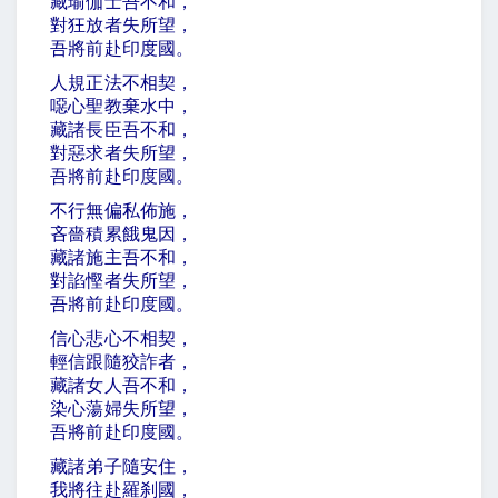
藏瑜伽士吾不和，
對狂放者失所望，
吾將前赴印度國。
人規正法不相契，
噁心聖教棄水中，
藏諸長臣吾不和，
對惡求者失所望，
吾將前赴印度國。
不行無偏私佈施，
吝嗇積累餓鬼因，
藏諸施主吾不和，
對諂慳者失所望，
吾將前赴印度國。
信心悲心不相契，
輕信跟隨狡詐者，
藏諸女人吾不和，
染心蕩婦失所望，
吾將前赴印度國。
藏諸弟子隨安住，
我將往赴羅刹國，