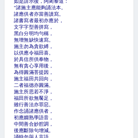
如是請示後，阿闍黎道：
“
諸施主應能夠誦法本。
諸應供者亦當善讀寫。
諸書寫者最初亦應於，
文字字型善拼寫，
黑白分明均勻稱，
無增無缺快速寫。
施主勿為貪欲縛，
以供應令福田喜。
於具信所供奉物，
無有貪心享用後，
為得圓滿菩提因，
施主福田共回向，
二者福德亦圓滿。
施主所思若不淨，
福田所欲無饜足，
雖行善法亦罪惡。
作念誦諸應供者，
初應嫺熟學語音，
中間善合妙腔調，
後應斷除句增減。
誦時勿與人言語，