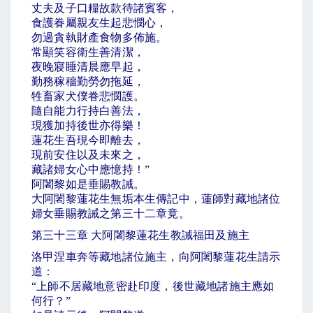
丈夫及子口糧故款待諸賓客，
食護眷屬親友生起悲憫心，
勿過貪執財產食物多佈施。
常顯笑容衛生善清潔，
夜晚寢睡清晨應早起，
勤務稼穡勤勞勿拖延，
牲畜家犬僕眷悲憫護。
隨自能力行持白善法，
現獲加持後世亦得樂！
蓮花生吾現今即離去，
現前安住以及未來之，
藏諸婦女心中應憶持！
”
阿闍黎如是垂賜教誡。
大阿闍黎蓮花生無垢本生傳記中，蓮師對藏地諸位
婦女垂賜教誡之第三十二章竟。
第三十三章 大阿闍黎蓮花生教誡福田及施主
洛甲涅車奔等藏地諸位施主，向阿闍黎蓮花生請示
道：
“
上師不居藏地意密赴印度，後世藏地諸施主應如
何行？
”