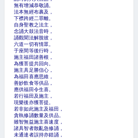
無有增減恭敬誦。
法本無經布裹及，
下襟跨經二罪離。
自身聖教之法主，
念誦大鼓法音時，
誦觀聞法解脫彼，
六道一切有情眾。
于座間等後行時，
施主福田諸善根，
為獲菩提共回向。
施主具足勝信心，
為福田喜應思維，
善妙飲食等供品，
應供福田令生喜。
若行福田及施主，
現樂後亦獲菩提。
若非如此施主及福田，
貪執修誦數量及供品。
雖智無益施主喜速度，
諸具智者散亂急修誦，
未通達者誤持亦錯誦，