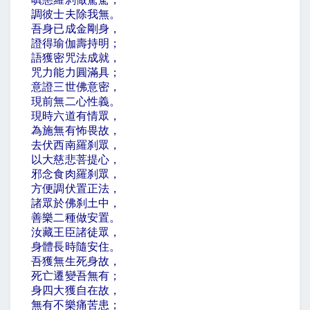
調彼士夫除我無。
吾身已成金剛身，
證得瑜伽壽持明；
語獲密咒法成就，
咒力能力圓滿具；
意證三世佛意密，
現前無二心性義。
現時六道有情眾，
為施無有怖畏故，
去伏西南羅刹眾，
以大慈悲菩提心，
邪念食肉羅刹眾，
方便調伏置正法，
諸眾於佛刹土中，
善樂二種做安置。
汝藏王臣諸徒眾，
身體長時隨安住。
吾獲無生死身故，
死亡遷變吾無有；
身四大獲自在故，
無有不樂痛苦患；