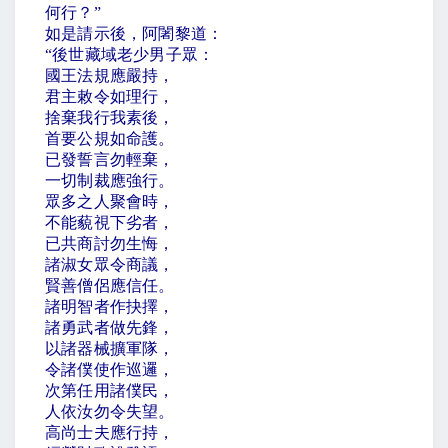
何行？
”
如是請示後，阿闍黎道：
“
後世藏域老少男子眾：
國王法規應嚴持，
君主敕令如理行，
捨棄我行我素後，
首要公規如命護。
已發誓言勿輕棄，
一切制裁應強行。
眾多之人聚會時，
不能藐視下劣者，
已共商討勿生悔，
諸淑女眾令商議，
賢善僧侶應信任。
諸明智者作抉擇，
諸勇武者做先鋒，
以諸器械擴軍隊，
令諸僕使作巡邏，
次第任用諸僕民，
人依汝勿令失望。
高尚士夫應行持，