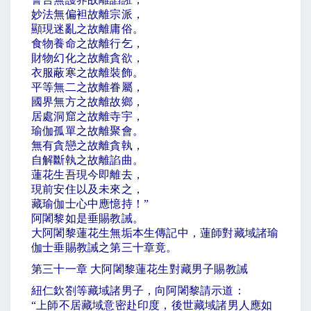
妙法無偏袒故離宗派，
顯現迷亂之故離庸俗。
食物養命之故離行乞，
財物幻化之故離貪欲，
衣服蔽寒之故離裝飾。
平等無二之故離眷屬，
國界無方之故離故鄉，
居處洞窟之故離寺宇，
瑜伽孤單之故離聚會。
無有貪戀之故離貪執，
自解斷執之故離諂曲。
蓮花生吾現今即離去，
現前安住以及未來之，
藏瑜伽士心中應憶持！
”
阿闍黎如是垂賜教誡。
大阿闍黎蓮花生無垢本生傳記中，蓮師對藏域諸瑜
伽士垂賜教誡之第三十章竟。
第三十一章 大阿闍黎蓮花生對藏男子賜教誡
紐仁欽劄等藏域諸男子，向阿闍黎請示道：
“
上師不居藏域意密赴印度，後世藏域諸男人應如