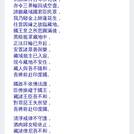
亦令三界輪回成空盡。
諦聽藏域國君臣民眾，
我乃鄔金上師蓮花生，
往昔因緣之故臨藏地。
國王意之所思圓滿後，
黑暗籠罩藏地中，
正法日輪已升起，
安置諸眾善與樂，
藏域嶺主已入寂。
現今藏地不安住，
藏人與吾不隨和，
吾將前赴印度國。
國政不依佛法護，
臣僚操縱于國王，
藏諸王臣吾不和，
對罪惡王失所望，
吾將前赴印度國。
清淨戒律不守護，
酒肉婦女暗依止，
藏諸僧尼吾不和，