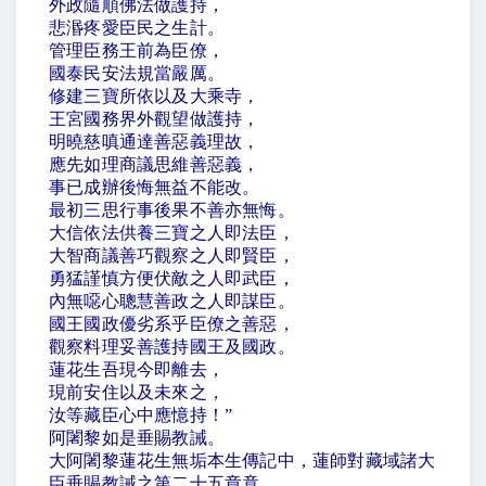
外政隨順佛法做護持，
悲湣疼愛臣民之生計。
管理臣務王前為臣僚，
國泰民安法規當嚴厲。
修建三寶所依以及大乘寺，
王宮國務界外觀望做護持，
明曉慈嗔通達善惡義理故，
應先如理商議思維善惡義，
事已成辦後悔無益不能改。
最初三思行事後果不善亦無悔。
大信依法供養三寶之人即法臣，
大智商議善巧觀察之人即賢臣，
勇猛謹慎方便伏敵之人即武臣，
內無噁心聰慧善政之人即謀臣。
國王國政優劣系乎臣僚之善惡，
觀察料理妥善護持國王及國政。
蓮花生吾現今即離去，
現前安住以及未來之，
汝等藏臣心中應憶持！
”
阿闍黎如是垂賜教誡。
大阿闍黎蓮花生無垢本生傳記中，蓮師對藏域諸大
臣垂賜教誡之第二十五章竟。