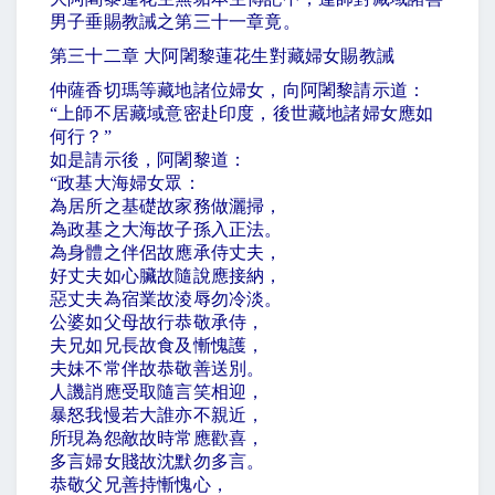
男子垂賜教誡之第三十一章竟。
第三十二章 大阿闍黎蓮花生對藏婦女賜教誡
仲薩香切瑪等藏地諸位婦女，向阿闍黎請示道：
“
上師不居藏域意密赴印度，後世藏地諸婦女應如
何行？
”
如是請示後，阿闍黎道：
“
政基大海婦女眾：
為居所之基礎故家務做灑掃，
為政基之大海故子孫入正法。
為身體之伴侶故應承侍丈夫，
好丈夫如心臟故隨說應接納，
惡丈夫為宿業故淩辱勿冷淡。
公婆如父母故行恭敬承侍，
夫兄如兄長故食及慚愧護，
夫妹不常伴故恭敬善送別。
人譏誚應受取隨言笑相迎，
暴怒我慢若大誰亦不親近，
所現為怨敵故時常應歡喜，
多言婦女賤故沈默勿多言。
恭敬父兄善持慚愧心，