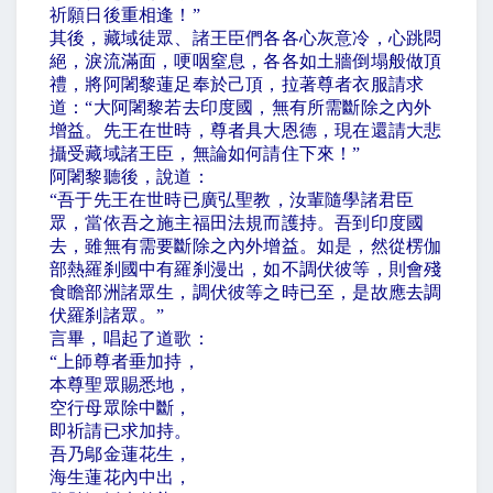
祈願日後重相逢！
”
其後，藏域徒眾、諸王臣們各各心灰意冷，心跳悶
絕，淚流滿面，哽咽窒息，各各如土牆倒塌般做頂
禮，將阿闍黎蓮足奉於己頂，拉著尊者衣服請求
道：
“
大阿闍黎若去印度國，無有所需斷除之內外
增益。先王在世時，尊者具大恩德，現在還請大悲
攝受藏域諸王臣，無論如何請住下來！
”
阿闍黎聽後，說道：
“
吾于先王在世時已廣弘聖教，汝輩隨學諸君臣
眾，當依吾之施主福田法規而護持。吾到印度國
去，雖無有需要斷除之內外增益。如是，然從楞伽
部熱羅刹國中有羅刹漫出，如不調伏彼等，則會殘
食瞻部洲諸眾生，調伏彼等之時已至，是故應去調
伏羅刹諸眾。
”
言畢，唱起了道歌：
“
上師尊者垂加持，
本尊聖眾賜悉地，
空行母眾除中斷，
即祈請已求加持。
吾乃鄔金蓮花生，
海生蓮花內中出，