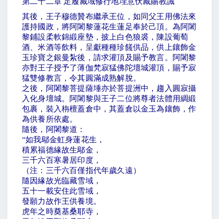
第二十二章 足履藏域修行地埋意伏藏賜教誡
其後，王子穆德贊布繼承王位，如同父王用佛法來
護持國政，將阿闍黎蓮花生蓮足奉於己頂。為阿闍
黎鋪設柔軟錦緞座墊，披上白色狼裘，陳設葡萄
酒、米酒等飲料，呈獻種種珍饈供品，供上鑲飾金
玉珍寶之銀曼紮後，請求灌頂及賜予教言。阿闍黎
亦對王子授予了薄伽梵寂猛佛陀壇城灌頂，賜予寂
猛雙修教言，令其圓滿成熟解脫。
之後，阿闍黎菩提薩埵亦於菩提洲中，趨入圓寂攝
入化身壇城。阿闍黎與王子二位將尊者法體用綢緞
包裹，裝入栴檀蓋倉中，其蓋倉以金玉為鑲飾，作
為供養所依處。
隨後，阿闍黎道：
“
如我鄔金虹身蓮花生，
積累福德緣故生鄔金，
三千六百寒暑居印度，
（注：三千六百僅指代年歲久遠）
隨因緣故光臨藏雪域，
五十一載安住此雪域，
發願力故作王供養境。
虎年之時奠基桑耶寺，