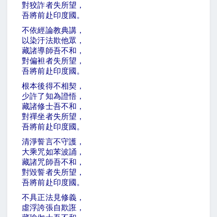
對狡詐者失所望，
吾將前赴印度國。
不依經論教典講，
以染汙法欺他眾，
藏諸導師吾不和，
對偏袒者失所望，
吾將前赴印度國。
根本後得不相契，
少許了知為證悟，
藏諸修士吾不和，
對禪坐者失所望，
吾將前赴印度國。
清淨誓言不守護，
大乘咒如苯波誦，
藏諸咒師吾不和，
對毀誓者失所望，
吾將前赴印度國。
不具正法見修義，
虛浮誇張自欺誑，