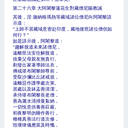
第二十六章 大阿闍黎蓮花生對藏僧尼賜教誡
其後，涅
·
迦納格瑪熱等藏域諸位僧尼向阿闍黎請
示道：
“
上師不居藏域意密赴印度，藏地後世諸位僧侶如
何行？
”
如是請示後，阿闍黎道：
“
趨解脫道未來諸僧尼，
遠離世法安住解脫道，
捨棄父母親友無貪行。
剃發出家著導師法衣，
傳戒堪布闍黎師尊前，
受取沙彌比丘諸戒規，
遠離惡作護學處次第。
居處以及缽盂善清潔，
承侍堪布闍黎長老僧，
善為灑水清掃曼紮納，
一切悅意供養善莊嚴。
初夜黎明勿睡作善行，
種種真善法行道次修，
毀壞律儀應當及時懺，