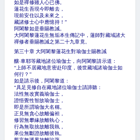
如是禪修雖人心已佛。
蓮花生吾現今即離去，
現前安住以及未來之，
藏諸修士心中應憶持！
”
阿闍黎如是垂賜教誡。
大阿闍黎蓮花生無垢本生傳記中，蓮師對藏域諸大
禪修者垂賜教誡之第二十九章竟。
第三十章 大阿闍黎蓮花生對瑜伽士賜教誡
釀
·
車耶等藏地諸位瑜伽士，向阿闍黎請示道：
“
上師不居藏地意密赴印度，後世藏域諸瑜伽士如
何行？
”
如是請示後，阿闍黎道：
“
具足見修自在藏地諸位瑜伽士請諦聽：
法性無改實義瑜伽士，
證悟覺性智故瑜伽士，
即是所謂瑜伽大名稱。
正見無貪心故離偏袒，
修習無攀緣故離執心，
行為無取捨故離我執，
果位無斷證故離彼執。
誓言無護界故離諂誑，