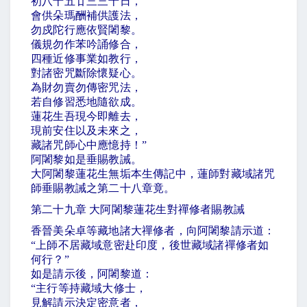
初八十五廿三三十日，
會供朵瑪酬補供護法，
勿戍陀行應依賢闍黎。
儀規勿作苯吟誦修合，
四種近修事業如教行，
對諸密咒斷除懷疑心。
為財勿賣勿傳密咒法，
若自修習悉地隨欲成。
蓮花生吾現今即離去，
現前安住以及未來之，
藏諸咒師心中應憶持！
”
阿闍黎如是垂賜教誡。
大阿闍黎蓮花生無垢本生傳記中，蓮師對藏域諸咒
師垂賜教誡之第二十八章竟。
第二十九章 大阿闍黎蓮花生對禪修者賜教誡
香晉美朵卓等藏地諸大禪修者，向阿闍黎請示道：
“
上師不居藏域意密赴印度，後世藏域諸禪修者如
何行？
”
如是請示後，阿闍黎道：
“
主行等持藏域大修士，
見解請示決定密意者，