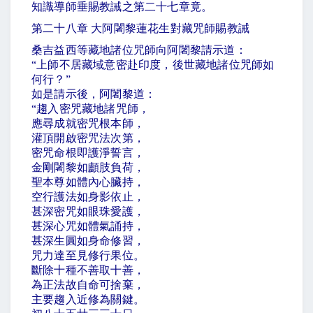
知識導師垂賜教誡之第二十七章竟。
第二十八章 大阿闍黎蓮花生對藏咒師賜教誡
桑吉益西等藏地諸位咒師向阿闍黎請示道：
“
上師不居藏域意密赴印度，後世藏地諸位咒師如
何行？
”
如是請示後，阿闍黎道：
“
趨入密咒藏地諸咒師，
應尋成就密咒根本師，
灌頂開啟密咒法次第，
密咒命根即護淨誓言，
金剛闍黎如顱肢負荷，
聖本尊如體內心臟持，
空行護法如身影依止，
甚深密咒如眼珠愛護，
甚深心咒如體氣誦持，
甚深生圓如身命修習，
咒力達至見修行果位。
斷除十種不善取十善，
為正法故自命可捨棄，
主要趨入近修為關鍵。