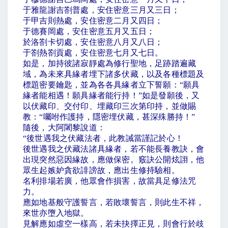
于雅龍謝吉劄普處，安住密意三月又三日；
于甲吉則熱處，安住密意二月又四日；
于德賽岡處，安住密意五月又五日；
於洛劄卡切處，安住密意八月又八日；
于劄熱劄貢處，安住密意七月又七日。
如是，加持彼諸寂靜處為修行聖地，足跡踏遍藏
域，為未來具緣者埋下諸多伏藏，以及各種標題及
標題密要鑰匙，並為各各具緣者立下誓願：
“
願具
緣者能相遇！願具緣者能行持！
”
如是發願後，又
以伏藏印、交付印、埋藏印三次第印持，並做賜
教：
“
囑咐作護持，隱密埋伏藏，甚深殊勝持！
”
隨後，大阿闍黎說道：
“
後世遇我之伏藏法者，此教誡當謹記於心！
後世遇我之伏藏法諸具緣者，若不能長養教訣，會
出現突然惡因緣故，應做保密。竅訣公開炫詡，他
眾生起嫉妒貪欲誹謗故，應出生修持驗相。
名利排場若廣，他眾會作損害，故當具足修法咒
力。
應如地基般守護誓言，若敗壞誓言，則此生不祥，
來世亦墮入地獄。
見解應如虛空一樣高，若未抉擇正見，則會行於歧