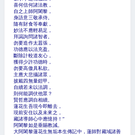
喜何信何諸法教，
自之上師阿闍黎，
身語意三敬承侍。
隨有財食等奉獻，
妙法不應輕易足，
拜謁詢問諸智者。
勿要造作太囂張，
功德應以法充盈。
斷除計較道友心，
獲得少許功德時，
勿要高傲具私欲。
主應大悲攝諸眾，
披戴四無量鎧甲。
自續若未以法調，
則何能調伏他眾？
賢哲應調自相續。
蓮花生吾現今即離去，
現前安住以及未來之，
藏諸導師心中應憶持！
”
阿闍黎如是垂賜教誡。
大阿闍黎蓮花生無垢本生傳記中，蓮師對藏域諸善