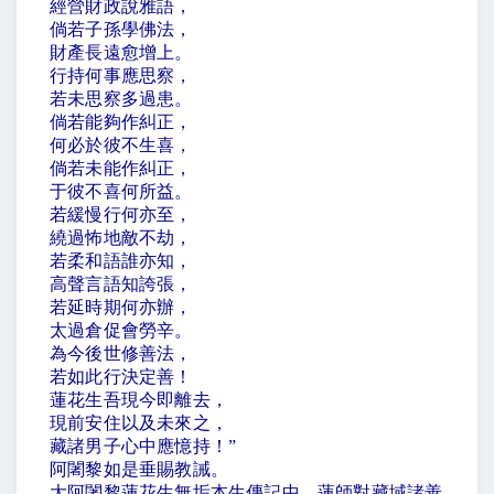
經營財政說雅語，
倘若子孫學佛法，
財產長遠愈增上。
行持何事應思察，
若未思察多過患。
倘若能夠作糾正，
何必於彼不生喜，
倘若未能作糾正，
于彼不喜何所益。
若緩慢行何亦至，
繞過怖地敵不劫，
若柔和語誰亦知，
高聲言語知誇張，
若延時期何亦辦，
太過倉促會勞辛。
為今後世修善法，
若如此行決定善！
蓮花生吾現今即離去，
現前安住以及未來之，
藏諸男子心中應憶持！
”
阿闍黎如是垂賜教誡。
大阿闍黎蓮花生無垢本生傳記中，蓮師對藏域諸善