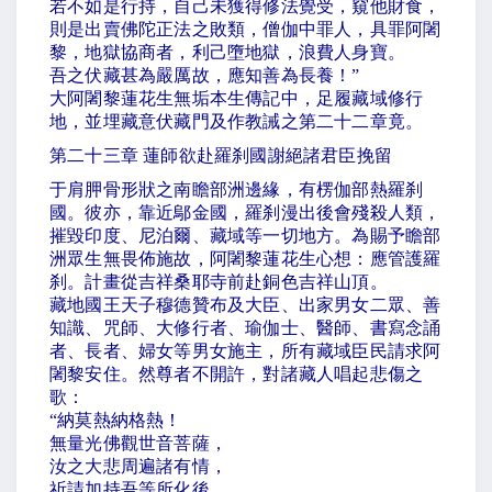
若不如是行持，自己未獲得修法覺受，窺他財食，
則是出賣佛陀正法之敗類，僧伽中罪人，具罪阿闍
黎，地獄協商者，利己墮地獄，浪費人身寶。
吾之伏藏甚為嚴厲故，應知善為長養！
”
大阿闍黎蓮花生無垢本生傳記中，足履藏域修行
地，並埋藏意伏藏門及作教誡之第二十二章竟。
第二十三章 蓮師欲赴羅刹國謝絕諸君臣挽留
于肩胛骨形狀之南瞻部洲邊緣，有楞伽部熱羅刹
國。彼亦，靠近鄔金國，羅刹漫出後會殘殺人類，
摧毀印度、尼泊爾、藏域等一切地方。為賜予瞻部
洲眾生無畏佈施故，阿闍黎蓮花生心想：應管護羅
刹。計畫從吉祥桑耶寺前赴銅色吉祥山頂。
藏地國王天子穆德贊布及大臣、出家男女二眾、善
知識、咒師、大修行者、瑜伽士、醫師、書寫念誦
者、長者、婦女等男女施主，所有藏域臣民請求阿
闍黎安住。然尊者不開許，對諸藏人唱起悲傷之
歌：
“
納莫熱納格熱！
無量光佛觀世音菩薩，
汝之大悲周遍諸有情，
祈請加持吾等所化後，