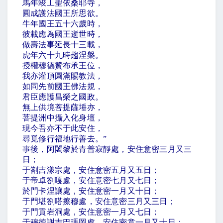
馬年竣工聖依桑耶寺，
圓成護法國王所思欲。
牛年國王五十六歲時，
彼載應為國王逝世時，
做壽法事延長十三載，
虎年六十九時趨涅槃。
授權穆德贊布承王位，
我亦灌頂圓滿賜教法，
如同先前國王佛法規，
君臣應護昌榮之國政。
無上供境菩提薩埵亦，
菩提洲中攝入化身壇，
現今吾亦不于此安住，
尋覓修行福地行善去。
”
事後，阿闍黎於青普寂靜處，安住意密三月又三
日；
于劄吉漾宗處，安住意密五月又五日；
于帝卓劄嘎處，安住意密七月又七日；
於門卡涅讓處，安住意密一月又十日；
于門堪劄嗒擦穆處，安住意密三月又三日；
于門貢岩洞處，安住意密一月又七日；
于穆德謝吉巴瑪岡處，安住密意一月又十日；