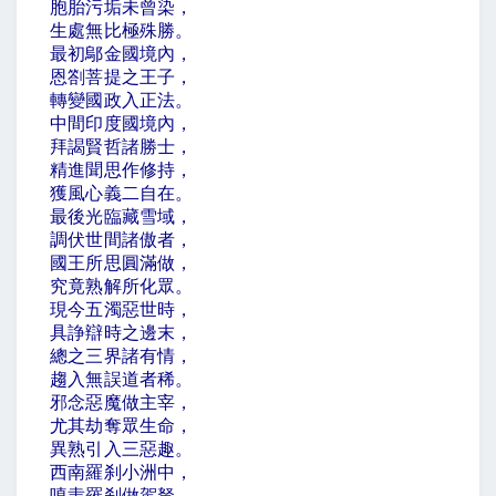
胞胎污垢未曾染，
生處無比極殊勝。
最初鄔金國境內，
恩劄菩提之王子，
轉變國政入正法。
中間印度國境內，
拜謁賢哲諸勝士，
精進聞思作修持，
獲風心義二自在。
最後光臨藏雪域，
調伏世間諸傲者，
國王所思圓滿做，
究竟熟解所化眾。
現今五濁惡世時，
具諍辯時之邊末，
總之三界諸有情，
趨入無誤道者稀。
邪念惡魔做主宰，
尤其劫奪眾生命，
異熟引入三惡趣。
西南羅刹小洲中，
嗔恚羅刹做駕駑，