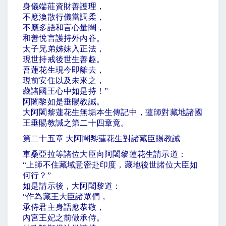
身儀端莊資財善護理，
不應渙散行儀當調柔，
不應多語和言心量闊，
和善悅言護持外內眷。
太子兄弟姊妹入正法，
現世持戒後世生善趣。
吾蓮花生現今即離去，
現前安住以及未來之，
藏諸國王心中如是持！
”
阿闍黎如是垂賜教誡。
大阿闍黎蓮花生無垢本生傳記中，蓮師對藏地諸國
王垂賜教誡之第二十四章竟。
第二十五章 大阿闍黎蓮花生對諸藏臣賜教誡
車桑亞拉等諸位大臣向阿闍黎蓮花生請示道：
“
上師不住藏域意密赴印度，藏地後世諸位大臣如
何行？
”
如是請示後，大阿闍黎道：
“
作為藏王大臣諸眾們，
承侍君主身語應恭敬，
內宮王妃之前做承侍。