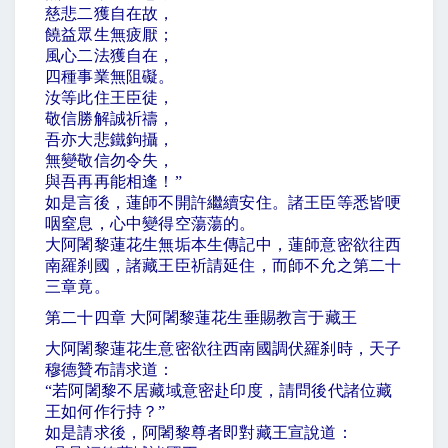
慈悲二獲自在故，
饒益眾生無疲厭；
風心二法獲自在，
四種事業無阻礙。
汝等此住王臣徒，
敬信勝解誠祈禱，
吾亦大悲鐵鉤攝，
無變敬信勿令失，
與吾再再能相逢！
”
如是言後，蓮師不開許繼續安住。諸王臣等悉皆哽
咽窒息，心中變得空蕩蕩的。
大阿闍黎蓮花生無垢本生傳記中，蓮師意密欲往西
南羅刹國，諸藏王臣祈請延住，而師不允之第二十
三章竟。
第二十四章 大阿闍黎蓮花生垂賜教言于藏王
大阿闍黎蓮花生意密欲往西南國調伏羅刹時，天子
穆德贊布請求道：
“
若阿闍黎不居藏域意密赴印度，請問後代諸位藏
王如何作行持？
”
如是請求後，阿闍黎尊者即對藏王宣說道：