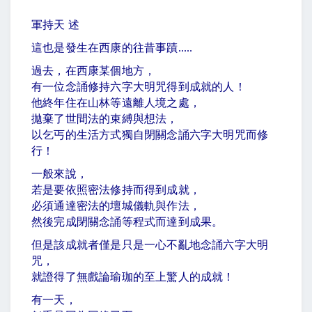
軍持天 述
這也是發生在西康的往昔事蹟
.....
過去，在西康某個地方，
有一位念誦修持六字大明咒得到成就的人！
他終年住在山林等遠離人境之處，
拋棄了世間法的束縛與想法，
以乞丐的生活方式獨自閉關念誦六字大明咒而修
行！
一般來說，
若是要依照密法修持而得到成就，
必須通達密法的壇城儀軌與作法，
然後完成閉關念誦等程式而達到成果。
但是該成就者僅是只是一心不亂地念誦六字大明
咒，
就證得了無戲論瑜珈的至上驚人的成就！
有一天，