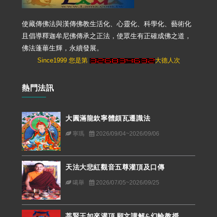
使藏傳佛法與漢傳佛教生活化、心靈化、科學化、藝術化
且倡導釋迦牟尼佛傳承之正法，使眾生有正確成佛之道，
佛法蓬蓽生輝，永續發展。
Since1999 您是第
大德人次
熱門法訊
大圓滿龍欽寧體頗瓦遷識法
寧瑪
2026/09/04~2026/09/06
天法大悲紅觀音五尊灌頂及口傳
噶舉
2026/07/05~2026/09/25
菩賢王如來灌頂.願文講解&幻輪教授