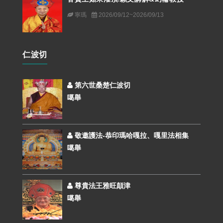
寧瑪
2026/09/12~2026/09/13
仁波切
第六世桑楚仁波切
噶舉
敬邀護法-恭印瑪哈嘎拉、嘎里法相集
噶舉
尊貴法王雅旺顛津
噶舉