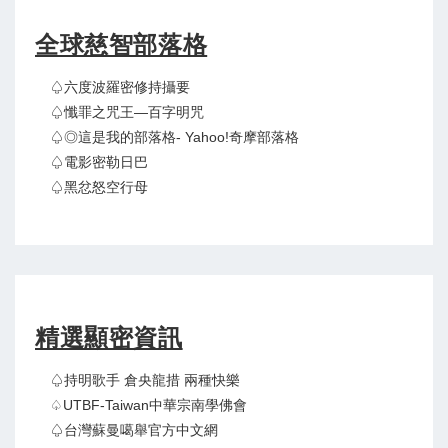
全球慈智部落格
♤六度波羅密修持攝要
♤懺罪之咒王—百字明咒
♤◎這是我的部落格- Yahoo!奇摩部落格
♤電影密勒日巴
♤黑忿怒空行母
精選顯密資訊
♤持明歌手 倉央龍措 兩種快樂
♤UTBF-Taiwan中華宗南學佛會
♤台灣蘇曼噶舉官方中文網