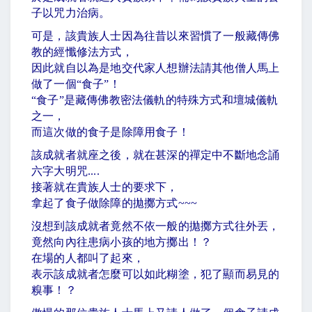
子以咒力治病。
可是，該貴族人士因為往昔以來習慣了一般藏傳佛
教的經懺修法方式，
因此就自以為是地交代家人想辦法請其他僧人馬上
做了一個
“
食子
”
！
“
食子
”
是藏傳佛教密法儀軌的特殊方式和壇城儀軌
之一，
而這次做的食子是除障用食子！
該成就者就座之後，就在甚深的禪定中不斷地念誦
六字大明咒
....
接著就在貴族人士的要求下，
拿起了食子做除障的拋擲方式
~~~
沒想到該成就者竟然不依一般的拋擲方式往外丟，
竟然向內往患病小孩的地方擲出！？
在場的人都叫了起來，
表示該成就者怎麼可以如此糊塗，犯了顯而易見的
糗事！？