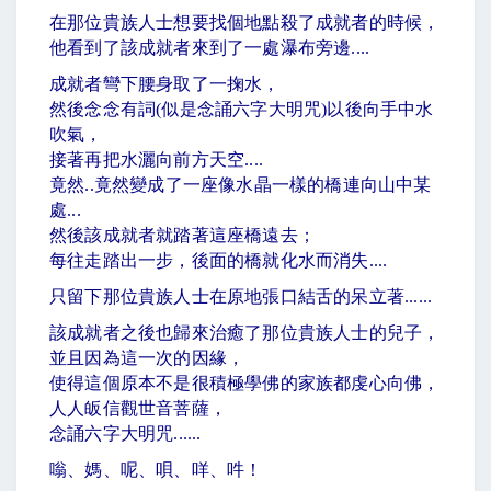
在那位貴族人士想要找個地點殺了成就者的時候，
他看到了該成就者來到了一處瀑布旁邊
....
成就者彎下腰身取了一掬水，
然後念念有詞
(
似是念誦六字大明咒
)
以後向手中水
吹氣，
接著再把水灑向前方天空
....
竟然
..
竟然變成了一座像水晶一樣的橋連向山中某
處
...
然後該成就者就踏著這座橋遠去；
每往走踏出一步，後面的橋就化水而消失
....
只留下那位貴族人士在原地張口結舌的呆立著
......
該成就者之後也歸來治癒了那位貴族人士的兒子，
並且因為這一次的因緣，
使得這個原本不是很積極學佛的家族都虔心向佛，
人人皈信觀世音菩薩，
念誦六字大明咒
......
嗡、媽、呢、唄、咩、吽！