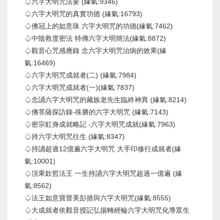
♤六字大明咒法要 (緣氣:9346)
♤六字大明咒的真實功德 (緣氣:16793)
♤佛冠上的如意珠 六字大明咒的功德(緣氣:7462)
♤中陰救度密法 特傳六字大明簡法(緣氣:8872)
♤觀音心咒感應錄 念六字大明咒治病的效果(緣
氣:16469)
♤六字大明咒成就者(二) (緣氣:7984)
♤六字大明咒成就者(一)(緣氣:7837)
♤念誦六字大明咒的藏族老先生臨終神異 (緣氣:8214)
♤佛菩薩探訪錄-殊勝的六字大明咒 (緣氣:7143)
♤密宗虹身成就略記 -六字大明咒成就(緣氣:7963)
♤持六字大明咒往生 (緣氣:8347)
♤持誦超過12億遍六字大明咒 大手印修行成就者(緣
氣:10001)
♤頂果欽哲法王 一生持誦六字大明咒超過一億遍 (緣
氣:8562)
♤法王如意寶晉美彭措與六字大明咒(緣氣:8555)
♤大成就者依觀音授記弘揚轉經輪六字大明咒化導眾生