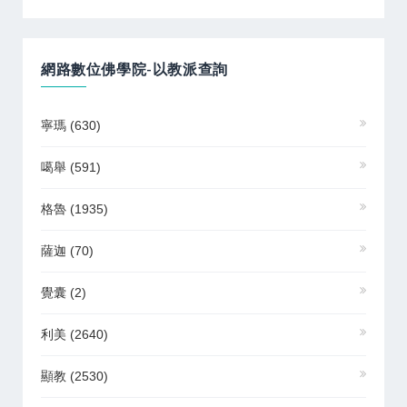
網路數位佛學院-以教派查詢
寧瑪
(630)
噶舉
(591)
格魯
(1935)
薩迦
(70)
覺囊
(2)
利美
(2640)
顯教
(2530)