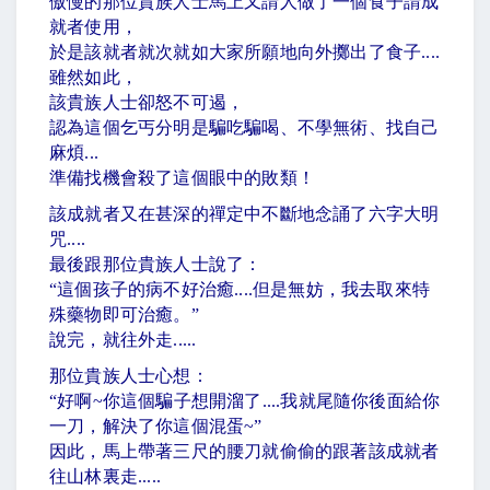
傲慢的那位貴族人士馬上又請人做了一個食子請成
就者使用，
於是該就者就次就如大家所願地向外擲出了食子
....
雖然如此，
該貴族人士卻怒不可遏，
認為這個乞丐分明是騙吃騙喝、不學無術、找自己
麻煩
...
準備找機會殺了這個眼中的敗類！
該成就者又在甚深的禪定中不斷地念誦了六字大明
咒
....
最後跟那位貴族人士說了：
“
這個孩子的病不好治癒
....
但是無妨，我去取來特
殊藥物即可治癒。
”
說完，就往外走
.....
那位貴族人士心想：
“
好啊
~
你這個騙子想開溜了
....
我就尾隨你後面給你
一刀，解決了你這個混蛋
~”
因此，馬上帶著三尺的腰刀就偷偷的跟著該成就者
往山林裏走
.....