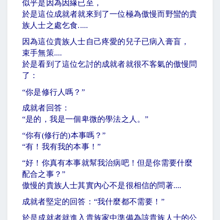
似乎是因為因緣已至，
於是這位成就者就來到了一位極為傲慢而野蠻的貴
族人士之處乞食
.....
因為這位貴族人士自己疼愛的兒子已病入膏盲，
束手無策
....
於是看到了這位乞討的成就者就很不客氣的傲慢問
了：
“
你是修行人嗎？
”
成就者回答：
“
是的，我是一個卑微的學法之人。
”
“
你有
(
修行的
)
本事嗎？
”
“
有！我有我的本事！
”
“
好！你真有本事就幫我治病吧！但是你需要什麼
配合之事？
”
傲慢的貴族人士其實內心不是很相信的問著
....
成就者堅定的回答：
“
我什麼都不需要！
”
於是成就者就進入貴族家中準備為該貴族人士的公