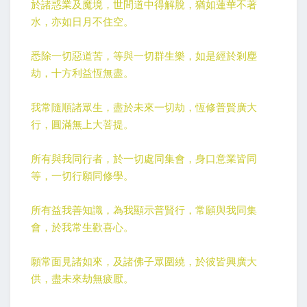
於諸惑業及魔境，世間道中得解脫，猶如蓮華不著
水，亦如日月不住空。
悉除一切惡道苦，等與一切群生樂，如是經於剎塵
劫，十方利益恆無盡。
我常隨順諸眾生，盡於未來一切劫，恆修普賢廣大
行，圓滿無上大菩提。
所有與我同行者，於一切處同集會，身口意業皆同
等，一切行願同修學。
所有益我善知識，為我顯示普賢行，常願與我同集
會，於我常生歡喜心。
願常面見諸如來，及諸佛子眾圍繞，於彼皆興廣大
供，盡未來劫無疲厭。