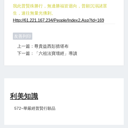
我此普賢殊勝行，無邊勝福皆迴向，普願沉溺諸眾
生，速往無量光佛剎。
Http://61.221.167.234/people/index2.asp?id=169
友善列印
上一篇：尊貴益西彭措堪布
下一篇：「六祖法寶壇經」導讀
利美知識
572~華嚴經普賢行願品