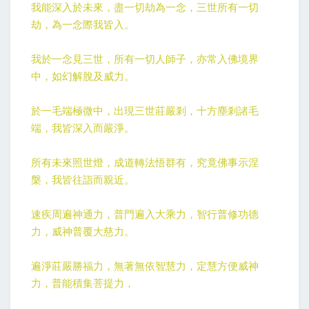
我能深入於未來，盡一切劫為一念，三世所有一切
劫，為一念際我皆入。
我於一念見三世，所有一切人師子，亦常入佛境界
中，如幻解脫及威力。
於一毛端極微中，出現三世莊嚴剎，十方塵剎諸毛
端，我皆深入而嚴淨。
所有未來照世燈，成道轉法悟群有，究竟佛事示涅
槃，我皆往詣而親近。
速疾周遍神通力，普門遍入大乘力，智行普修功德
力，威神普覆大慈力。
遍淨莊嚴勝福力，無著無依智慧力，定慧方便威神
力，普能積集菩提力，