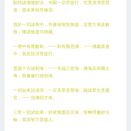
願持諸佛微妙法，光顯一切菩提行，究竟清淨普賢
道，盡未來劫常修習。
我於一切諸有中，所修福智恆無盡，定慧方便及解
脫，獲諸無盡功德藏。
一塵中有塵數剎，一一剎有難思佛，一一佛處眾會
中，我見恆演菩提行。
普盡十方諸剎海，一一毛端三世海，佛海及與國土
海，我遍修行經劫海。
一切如來語清淨，一言具眾音聲海，隨諸眾生意樂
音，一一流佛辯才海。
三世一切諸如來，於彼無盡語言海，恆轉理趣妙法
輪，我深智力普能入。