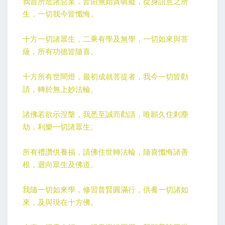
我昔所造諸惡業，皆由無始貪嗔癡，從身語意之所
生，一切我今皆懺悔。
十方一切諸眾生，二乘有學及無學，一切如來與菩
薩，所有功德皆隨喜。
十方所有世間燈，最初成就菩提者，我今一切皆勸
請，轉於無上妙法輪。
諸佛若欲示涅槃，我悉至誠而勸請，唯願久住剎塵
劫，利樂一切諸眾生。
所有禮讚供養福，請佛住世轉法輪，隨喜懺悔諸善
根，迴向眾生及佛道。
我隨一切如來學，修習普賢圓滿行，供養一切諸如
來，及與現在十方佛。