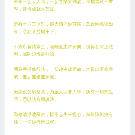
未來一切天人師，一切意樂皆圓滿，我願普隨三世
學，速得成就大菩提。
所有十方三世剎，廣大清淨妙莊嚴，眾會圍繞諸如
來，悉在菩提樹王下。
十方所有諸眾生，願離憂患常安樂，獲得甚深正法
利，滅除煩惱盡無餘。
我為菩提修行時，一切趣中成宿命，常得出家修淨
戒，無垢無破無穿漏。
天龍夜叉鳩槃茶，乃至人與非人等，所有一切眾生
語，悉以諸音而說法。
勤修清淨波羅密，恆不忘失菩提心，滅除障垢無有
餘，一切妙行皆成就。