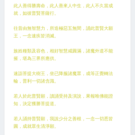
此人善得勝壽命，此人善來人中生，此人不久當成
就，如彼普賢菩薩行。
往昔由無智慧力，所造極惡五無間，誦此普賢大願
王，一念速疾皆消滅。
族姓種類及容色，相好智慧咸圓滿，諸魔外道不能
摧，堪為三界所應供。
速詣菩提大樹王，坐已降服諸魔眾，成等正覺轉法
輪，普利一切諸含識。
若人於此普賢願，讀誦受持及演說，果報唯佛能證
知，決定獲勝菩提道。
若人誦持普賢願，我說少分之善根，一念一切悉皆
圓，成就眾生清淨願。