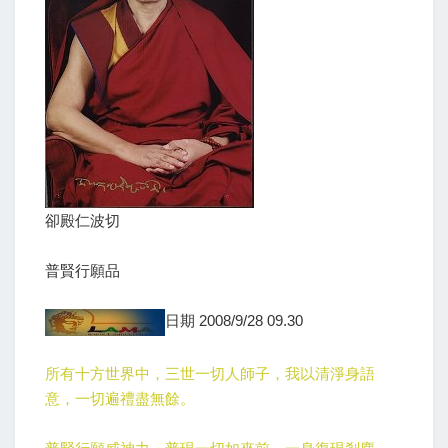
卻殿仁波切
普賢行願品
日期 2008/9/28 09.30
所有十方世界中，三世一切人師子，我以清淨身語
意，一切遍禮盡無餘。