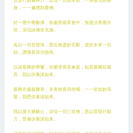
普賢行願威神力，普現一切如來前，一身復現剎塵
身，一一遍禮剎塵佛。
於一塵中塵數佛，各處菩薩眾會中，無盡法界塵亦
然，深信諸佛皆充滿。
各以一切音聲海，普出無盡妙言辭，盡於未來一切
劫，讚佛甚深功德海。
以諸最勝妙華鬘，伎樂塗香及傘蓋，如是最勝莊嚴
具，我以供養諸如來。
最勝衣服最勝香，末香燒香與燈燭，一一皆如妙高
聚，我悉供養諸如來。
我以廣大勝解心，深信一切三世佛，悉以普賢行願
力，普遍供養諸如來。