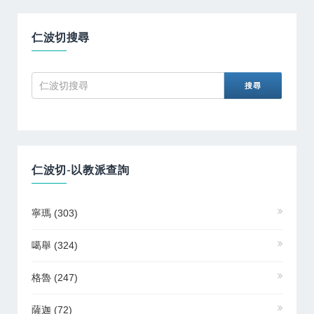
仁波切搜尋
仁波切-以教派查詢
寧瑪
(303)
噶舉
(324)
格魯
(247)
薩迦
(72)