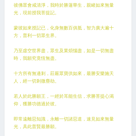
彼佛眾會咸清淨，我時於勝蓮華生，親睹如來無量
光，現前授我菩提記。
蒙彼如來授記已，化身無數百俱胝，智力廣大遍十
方，普利一切眾生界。
乃至虛空世界盡，眾生及業煩惱盡，如是一切無盡
時，我願究竟恆無盡。
十方所有無邊剎，莊嚴眾寶供如來，最勝安樂施天
人，經一切剎微塵劫。
若人於此勝願王，一經於耳能生信，求勝菩提心渴
仰，獲勝功德過於彼。
即常遠離惡知識，永離一切諸惡道，速見如來無量
光，具此普賢最勝願。