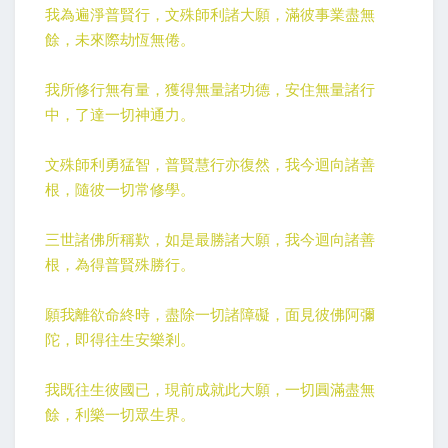
我為遍淨普賢行，文殊師利諸大願，滿彼事業盡無
餘，未來際劫恆無倦。
我所修行無有量，獲得無量諸功德，安住無量諸行
中，了達一切神通力。
文殊師利勇猛智，普賢慧行亦復然，我今迴向諸善
根，隨彼一切常修學。
三世諸佛所稱歎，如是最勝諸大願，我今迴向諸善
根，為得普賢殊勝行。
願我離欲命終時，盡除一切諸障礙，面見彼佛阿彌
陀，即得往生安樂剎。
我既往生彼國已，現前成就此大願，一切圓滿盡無
餘，利樂一切眾生界。