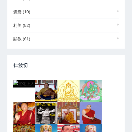
覺囊
(10)
利美
(52)
顯教
(61)
仁波切