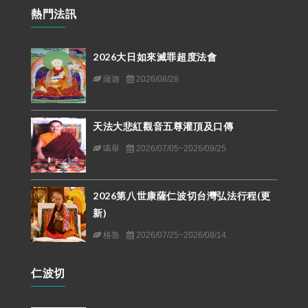
熱門法訊
2026大日如來滅罪超度法會
薩迦
2026/08/28
天法大悲紅觀音五尊灌頂及口傳
噶舉
2026/07/05~2026/09/25
2026第八世康薩仁波切台灣弘法行程(更
新)
格魯
2026/07/25~2026/08/14
仁波切