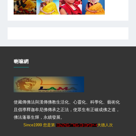
喇嘛網
使藏傳佛法與漢傳佛教生活化、心靈化、科學化、藝術化
且倡導釋迦牟尼佛傳承之正法，使眾生有正確成佛之道，
佛法蓬蓽生輝，永續發展。
Since1999 您是第
大德人次