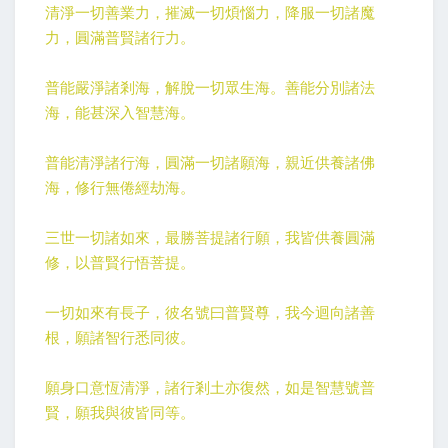
清淨一切善業力，摧滅一切煩惱力，降服一切諸魔
力，圓滿普賢諸行力。
普能嚴淨諸剎海，解脫一切眾生海。善能分別諸法
海，能甚深入智慧海。
普能清淨諸行海，圓滿一切諸願海，親近供養諸佛
海，修行無倦經劫海。
三世一切諸如來，最勝菩提諸行願，我皆供養圓滿
修，以普賢行悟菩提。
一切如來有長子，彼名號曰普賢尊，我今迴向諸善
根，願諸智行悉同彼。
願身口意恆清淨，諸行剎土亦復然，如是智慧號普
賢，願我與彼皆同等。