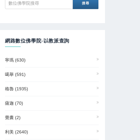
網路數位佛學院-以教派查詢
寧瑪
(630)
噶舉
(591)
格魯
(1935)
薩迦
(70)
覺囊
(2)
利美
(2640)