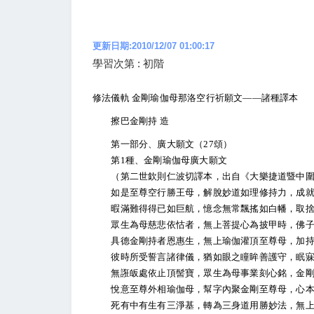
更新日期:2010/12/07 01:00:17
學習次第 : 初階
修法儀軌 金剛瑜伽母那洛空行祈願文——諸種譯本
擦巴金剛持 造
第一部分、廣大願文（27頌）
第1種、金剛瑜伽母廣大願文
（第二世欽則仁波切譯本，出自《大樂捷道暨中圍
如是至尊空行勝王母，解脫妙道如理修持力，成就
暇滿難得得已如巨航，憶念無常飄搖如白幡，取捨
眾生為母慈悲依怙者，無上菩提心為披甲時，佛子
具德金剛持者恩惠生，無上瑜伽灌頂至尊母，加持
彼時所受誓言諸律儀，猶如眼之瞳眸善護守，眠寐
無誑皈處依止頂髻寶，眾生為母事業刻心銘，金剛
悅意至尊外相瑜伽母，幫字內聚金剛至尊母，心本
死有中有生有三淨基，轉為三身道用勝妙法，無上