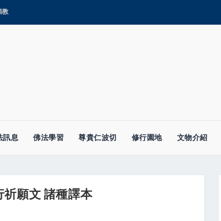
顯教
法訊息
佛法學習
尊貴仁波切
修行園地
文物介紹
行祈願文 諸種譯本