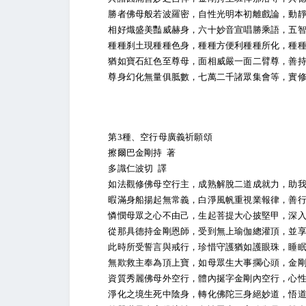
勝者佛母般若波羅密，自性光明本初離戲論，動靜
相好熾盛美豔威赫身，六十妙音宣唱勝乘語，五智
種種刹土現種種色身，種種方便利種種所化，種種
猶如寶石紅色至尊母，面相威嚴一面二臂尊，善持
尊身幻化無量俱胝數，七萬二千諸眾集會等，實修
第3種、空行母廣義祈願頌
擦爾巴金剛持 著
多識仁波切 譯
如法觀修佛母空行主，成熟解脫二道成就力，助我
暇滿身船揚起無常義，白淨風帆重視業報律，善行
憐憫母眾之心不由己，生起菩提大心披堅甲，深入
從那具德持金剛恩師，受到無上瑜伽總灌頂，並享
此時所受誓言與戒行，珍惜守護猶如護眼珠，睡眠
無欺救主奉為頂上寶，如母眾生大事擱心頭，金剛
資質秀麗佛母外空行，體內挻字金剛內空行，心性
淨化之境生死中陰身，轉化佛陀三身絕妙道，悟道