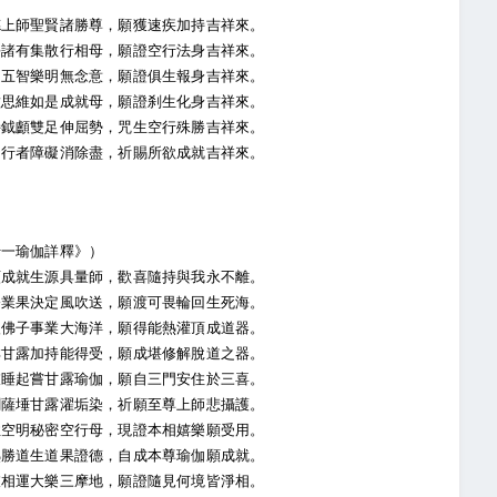
上師聖賢諸勝尊，願獲速疾加持吉祥來。
諸有集散行相母，願證空行法身吉祥來。
五智樂明無念意，願證俱生報身吉祥來。
思維如是成就母，願證刹生化身吉祥來。
鉞顱雙足伸屈勢，咒生空行殊勝吉祥來。
行者障礙消除盡，祈賜所欲成就吉祥來。
一瑜伽詳釋》）
成就生源具量師，歡喜隨持與我永不離。
業果決定風吹送，願渡可畏輪回生死海。
佛子事業大海洋，願得能熱灌頂成道器。
甘露加持能得受，願成堪修解脫道之器。
睡起嘗甘露瑜伽，願自三門安住於三喜。
薩埵甘露濯垢染，祈願至尊上師悲攝護。
空明秘密空行母，現證本相嬉樂願受用。
勝道生道果證德，自成本尊瑜伽願成就。
相運大樂三摩地，願證隨見何境皆淨相。