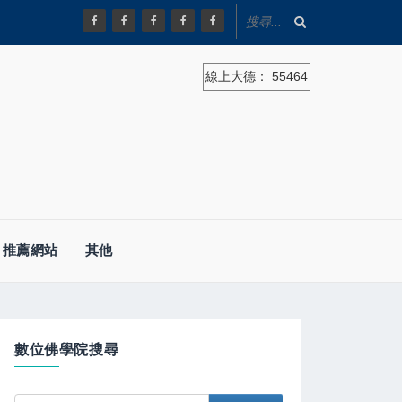
線上大德：
55464
推薦網站
其他
數位佛學院搜尋