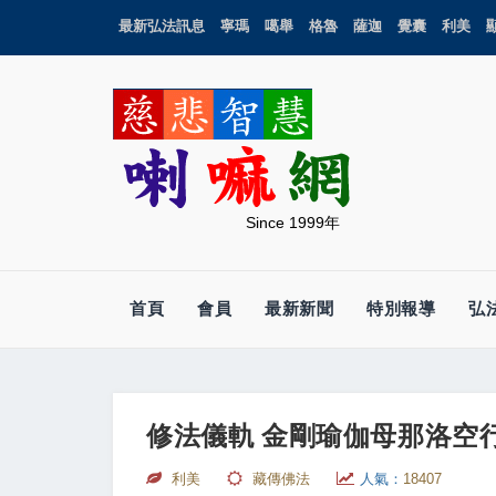
最新弘法訊息
寧瑪
噶舉
格魯
薩迦
覺囊
利美
Since 1999年
首頁
會員
最新新聞
特別報導
弘
修法儀軌 金剛瑜伽母那洛空
利美
藏傳佛法
人氣：
18407