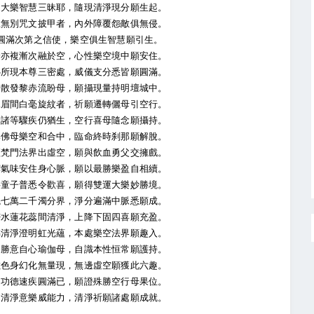
大樂智慧三昧耶，隨現清淨現分願生起。
無別咒文披甲者，內外障覆怨敵俱無侵。
滿次第之信使，樂空俱生智慧願引生。
亦複漸次融於空，心性樂空境中願安住。
所現本尊三密處，威儀支分悉皆願圓滿。
散發黎赤流盼母，願攝現量持明壇城中。
眉間白毫旋紋者，祈願遷轉儷母引空行。
諸等驟疾仍猶生，空行喜母隨念願攝持。
佛母樂空和合中，臨命終時刹那願解脫。
梵門法界出虛空，願與飲血勇父交擁戲。
氣味安住身心脈，願以最勝樂盈自相續。
童子普悉令歡喜，願得雙運大樂妙勝境。
七萬二千濁分界，淨分遍滿中脈悉願成。
水蓮花蕊間清淨，上降下固四喜願充盈。
清淨澄明虹光蘊，本處樂空法界願趣入。
勝意自心瑜伽母，自識本性恒常願護持。
色身幻化無量現，無邊虛空願獲此六趣。
功德速疾圓滿已，願證殊勝空行母果位。
清淨意樂威能力，清淨祈願諸處願成就。