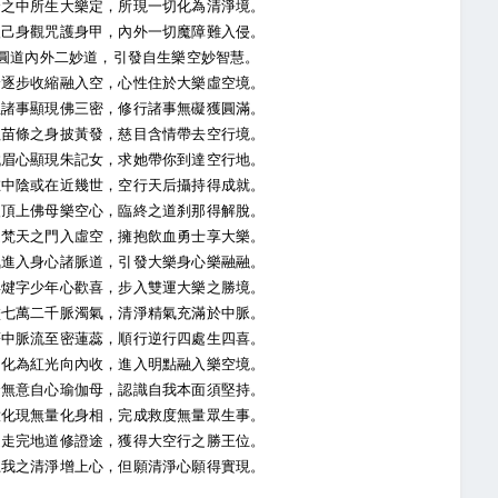
之中所生大樂定，所現一切化為清淨境。
己身觀咒護身甲，內外一切魔障難入侵。
圓道內外二妙道，引發自生樂空妙智慧。
逐步收縮融入空，心性住於大樂虛空境。
諸事顯現佛三密，修行諸事無礙獲圓滿。
苗條之身披黃發，慈目含情帶去空行境。
眉心顯現朱記女，求她帶你到達空行地。
中陰或在近幾世，空行天后攝持得成就。
頂上佛母樂空心，臨終之道刹那得解脫。
梵天之門入虛空，擁抱飲血勇士享大樂。
進入身心諸脈道，引發大樂身心樂融融。
煡字少年心歡喜，步入雙運大樂之勝境。
七萬二千脈濁氣，清淨精氣充滿於中脈。
中脈流至密蓮蕊，順行逆行四處生四喜。
化為紅光向內收，進入明點融入樂空境。
無意自心瑜伽母，認識自我本面須堅持。
化現無量化身相，完成救度無量眾生事。
走完地道修證途，獲得大空行之勝王位。
我之清淨增上心，但願清淨心願得實現。