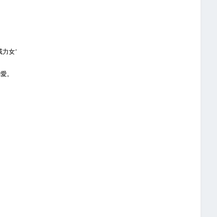
力女’
愛。