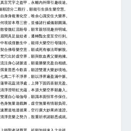
真言咒字之盔甲，永離內外障引趣歧途。
順證分二觀行，願能引生俱生樂空慧。
自身身複漸化空，唯余心識安住大樂界。
何境皆本尊三密，並修諸行威儀願圓滿。
散發微紅流盼母，願常親領現趣持明城。
眉間具足旋紋者，遷轉豔女度至空行刹。
中有或僅數生中，能得大樂空行母隨持。
契合佛母樂空意，願成死有修法即解脫。
梵穴出於虛空界，願與飲血勇父樂抱擁。
流注身心諸脈道，願最勝樂充盈自相續。
孺童普悉今歡喜，願證雙運大樂妙境地。
七萬二千不淨界，願以淨界遍盈滿中脈。
蓮華花蕊清淨處，上降下固四喜願充盈。
清淨澄明虹光蘊，本源大樂空界願趣入。
雙運自心瑜伽母，願識本面恒常作保任。
色身無量遊戲舞，虛空無量有情願負荷。
速曆道地達彼果，空行廣大妙果終達證。
清淨意樂之勢力，殷重祈求諸願悉成就。
上師聖者諸尊眾，祈願加持速入之吉祥。