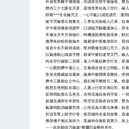
外器世界轟字佛壇城，內諸眾生猽字瑜伽母，雙合
體內三十七脈化天眾，器情世界化為三空行，融入
靜觀***生化輪咒文，一心不亂口誦意誦咒，運用
挻字咒輪發出無量光，三界化光收縮入己身，自身
空中複現佛身現護甲，口誦猛咒驅魔護身心，所生
常修全月半月瑜伽行，時機成熟佛母親現身，鮮紅
攜帶朱砂粉與棱伽木，拋屍場中密修游四方，尋找
假若今生不能得成就，堅持觀修念誦心咒力，或在
以氣推動心識拔字體，順著中脈到達梵天門，融入
內在空行破除二見障，進入中脈起舞空行女，穿過
一心觀想臍中蓮心上，五氣相合放光之明點，引氣
世俗光體威猛佳麗身，施展中脈開懷喜樂技，求得
臍中三脈相合之中心，紫紅梅字燃燒引二氣，燒盡
觀想五色明點在眉心，入脈上行至頂滴白乳，順著
從那明點發出五色光，光明充滿自身與宇宙，一切
超越生滅與住本原性，明空非言能表自生態，雙合
氣脈明點消融樂空境，心性化為大樂法身佛，如意
祈請至尊上師空行母，慈悲攝持永遠別放棄，迅速
佛與佛子無比加持力，眾緣和合無欺真實力，加上
——此祈願頌乃薩迦?擦爾巴金剛持所作。