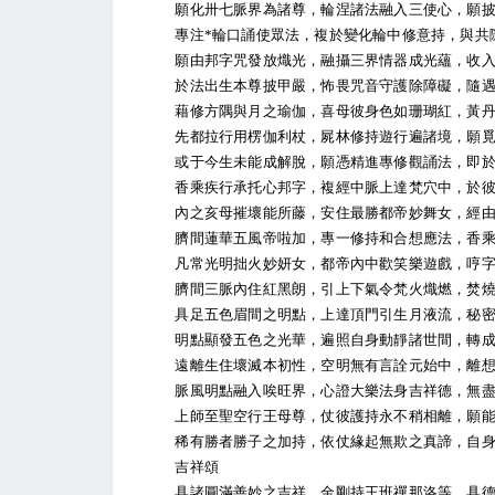
願化卅七脈界為諸尊，輪涅諸法融入三使心，願披
專注*輪口誦使眾法，複於變化輪中修意持，與共隨
願由邦字咒發放熾光，融攝三界情器成光蘊，收入
於法出生本尊披甲嚴，怖畏咒音守護除障礙，隨遇
藉修方隅與月之瑜伽，喜母彼身色如珊瑚紅，黃丹
先都拉行用楞伽利杖，屍林修持遊行遍諸境，願覓
或于今生未能成解脫，願憑精進專修觀誦法，即於
香乘疾行承托心邦字，複經中脈上達梵穴中，於彼
內之亥母摧壞能所藤，安住最勝都帝妙舞女，經由
臍間蓮華五風帝啦加，專一修持和合想應法，香乘
凡常光明拙火妙妍女，都帝內中歡笑樂遊戲，哼字
臍間三脈內住紅黑朗，引上下氣令梵火熾燃，焚燒
具足五色眉間之明點，上達頂門引生月液流，秘密
明點顯發五色之光華，遍照自身動靜諸世間，轉成
遠離生住壞滅本初性，空明無有言詮元始中，離想
脈風明點融入唉旺界，心證大樂法身吉祥德，無盡
上師至聖空行王母尊，仗彼護持永不稍相離，願能
稀有勝者勝子之加持，依仗緣起無欺之真諦，自身
吉祥頌
具諸圓滿善妙之吉祥，金剛持王班禪那洛等，具德