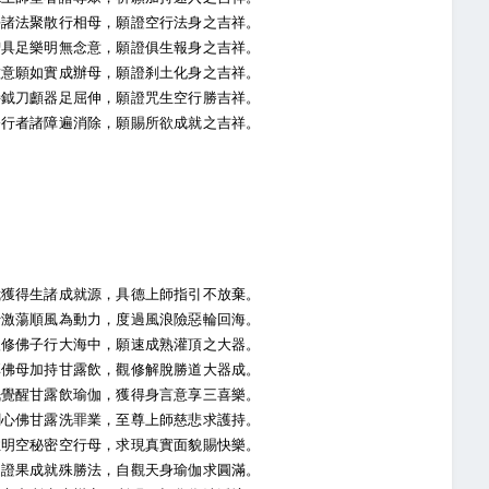
諸法聚散行相母，願證空行法身之吉祥。
具足樂明無念意，願證俱生報身之吉祥。
意願如實成辦母，願證刹土化身之吉祥。
鉞刀顱器足屈伸，願證咒生空行勝吉祥。
行者諸障遍消除，願賜所欲成就之吉祥。
獲得生諸成就源，具德上師指引不放棄。
激蕩順風為動力，度過風浪險惡輪回海。
修佛子行大海中，願速成熟灌頂之大器。
佛母加持甘露飲，觀修解脫勝道大器成。
覺醒甘露飲瑜伽，獲得身言意享三喜樂。
心佛甘露洗罪業，至尊上師慈悲求護持。
明空秘密空行母，求現真實面貌賜快樂。
證果成就殊勝法，自觀天身瑜伽求圓滿。