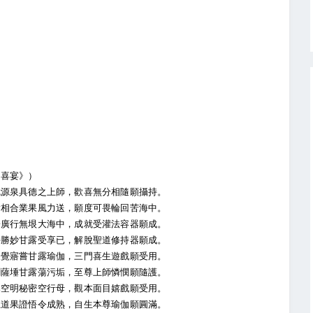
喜宴》）
源泉具德之上師，歡喜無分相隨願攝持。
相合業果風力送，願度可畏輪回苦海中。
廣行無垠大海中，成就受灌法容器願成。
勝妙甘露受享已，解脫聖道修持器願成。
覺寤嘗甘露瑜伽，三門喜生遊戲願受用。
薩埵甘露蕩污垢，至尊上師憐憫願隨護。
空明秘密空行母，觀本面目嬉戲願受用。
道果證悟令成熟，自生本尊瑜伽願圓滿。