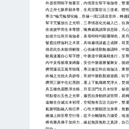
外器世間唉字無量宮，內情眾生幫字瑜伽母，雙運
內之卅七脈界顯本尊，生死涅槃皆法三使者。體性
專注*輪咒輪變化輪，所緣一境口誦並意持，轉趨圓
幫字咒鬘放出之光明，三界情器化光融入已，自身
依彼披甲而生本尊體，颯爽威風諸障俱息除，凡心
如彼方位與月瑜伽者，喜母時時均顯珊瑚色，黃丹
鬙蠹拉楞伽利之木莖，具味遍境諸處之成辦，尋覓
倘若此生未能得解脫，心依緣境勤勉修誦時，中陰
馳風速履自心幫字體，中脈道中圓滿精進行，至尊
內中亥母摧壞束縛藤，安住中脈最勝鬘舞女，循經
臍間蓮花五風帝啦嘎，專注修定和合瑜伽法，乘禦
終極之光拙火具妍母，常經中脈歡顏嬉遊戲，吭字
臍間三脈中住紅黑朗，運上下氣熾燃梵淨火，焚燒
具五種色眉際淨光根，升至頂門生月水恒常，秘密
明點發出五色之光華，遍照自身動靜諸世間，易轉
遠離生住滅法本初理，空昭無有言詮元始中，雙運
氣脈明點融入唉彺界，心性大樂願證法身果，無數
總攝上師至尊空行母，從不分離隨執力攝受，地道
稀有勝具佛子加持力，緣起無誑無欺之真諦，自己
回向：