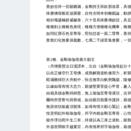
善妙吉祥一切願圓滿，金剛持王班欽那洛眾，具德
殊勝佛母般若波羅蜜，自性光明本初離戲論，動靜
相好熾盛極妍威赫身，六十音具殊勝佛妙語，具足
種種刹土種種色身現，種種方便種種化機事，種種
如同紅寶石色至尊母，熙怡忿姿一面二臂尊，善持
敦敦幻化無量俱胝數，七萬二千諸眾集會聚，一切
第2種、金剛瑜伽母廣大願文
（丹增善慧法日漢譯本，出自《金剛瑜伽母起分十
以此正修空行王母佛，成熟解脫道軌修習力，析願
暇滿難得巨大舟航中，恒念無常白帆勢飄揚，隨修
以緣如母有情大悲力，願披堅實菩提心甲胄，趣入
由籍具德金剛持師恩，無上瑜伽至尊母灌頂，吉祥
爾時所受誓句與禁戒，如自眼目殷重作護持，藉彼
無誑依怙皈處頂髻珠，如母有情大願心緊記，金剛
悅意明妃外相瑜伽母，邦字內相金剛至尊母，心性
能作淨治死中生三有，持彼以為三身之道軌，能熟
外器世間唉字越量宮，內有情界邦字瑜伽母，藉彼