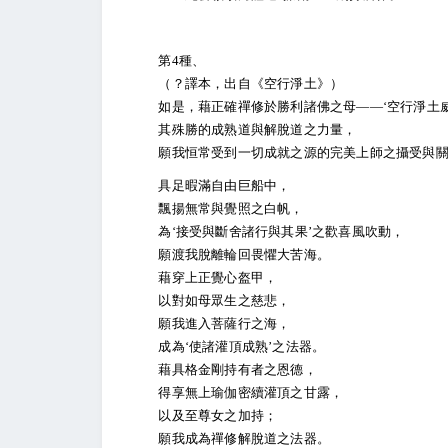
第4種、
（？譯本，出自《空行淨土》）
如是，藉正確禪修於勝利諸佛之母——‘空行淨土威
其殊勝的成熟道與解脫道之力量，
願我恒常受到一切成就之源的完美上師之攝受與關
具足暇滿自由巨船中，
飄揚無常與覺照之白帆，
為‘接受與斷舍諸行與其果’之歡喜風吹動，
願渡我脫離輪回畏懼大苦海。
藉穿上正覺心盔甲，
以對如母眾生之慈悲，
願我進入菩薩行之海，
成為‘使諸灌頂成熟’之法器。
藉具格金剛持有者之恩德，
得享無上瑜伽密續灌頂之甘露，
以及至尊女之加持；
願我成為禪修解脫道之法器。