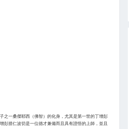
子之一桑傑耶西（佛智）的化身，尤其是第一世的丁增彭
增彭措仁波切是一位德才兼備而且具有證悟的上師，並且