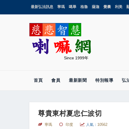
最新弘法訊息
寧瑪
噶舉
格魯
薩迦
覺囊
利美
Since 1999年
首頁
會員
最新新聞
特別報導
弘
尊貴東村夏忠仁波切
寧瑪
印度
人氣：
10562