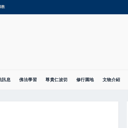
顯教
法訊息
佛法學習
尊貴仁波切
修行園地
文物介紹