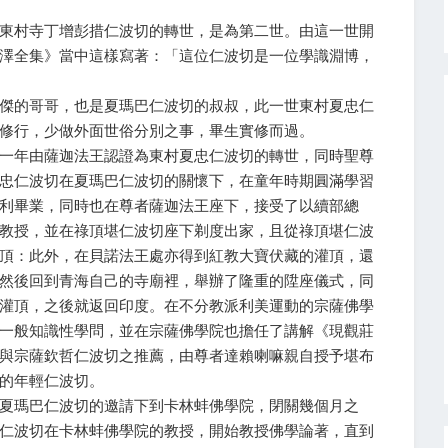
東村寺丁增彭措仁波切的轉世，是為第二世。由這一世開
澤全集》當中這樣寫著：「這位仁波切是一位學識淵博，
傑的哥哥，也是夏瑪巴仁波切的叔叔，此一世東村夏忠仁
修行，少做外面世俗分別之事，畢生實修而過。
一年由薩迦法王認證為東村夏忠仁波切的轉世，同時聖尊
忠仁波切在夏瑪巴仁波切的關懷下，在童年時期圓滿學習
利畢業，同時也在尊者薩迦法王座下，接受了以續部總
教授，並在祿頂堪仁波切座下剃度出家，且從祿頂堪仁波
頂：此外，在貝諾法王處亦得到紅教大寶伏藏的灌頂，還
然後回到青海自己的寺廟裡，舉辦了隆重的陞座儀式，同
灌頂，之後就返回印度。在不分教派利美運動的宗薩佛學
一般知識性學問，並在宗薩佛學院也擔任了講解《現觀莊
與宗薩欽哲仁波切之推薦，由尊者達賴喇嘛親自授予堪布
的年輕仁波切。
夏瑪巴仁波切的邀請下到卡林蚌佛學院，閉關幾個月之
仁波切在卡林蚌佛學院的教授，開始教授佛學論著，直到