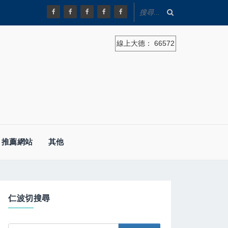
線上大德：
66572
推薦網站
其他
仁波切搜尋