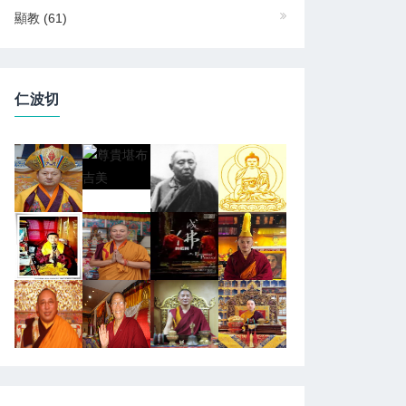
顯教
(61)
仁波切