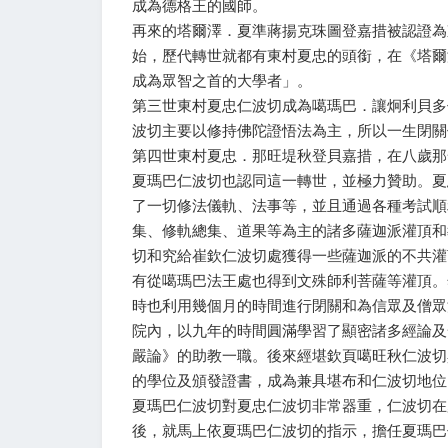
成為德格王的國師。
再來的塔爾澤．夏準蔣揚克珠圖登嘉措被認證為
始，歷代轉世就都有東村夏忠的頭銜，在《塔爾
成為眾智之首的大學者」。
第三世東村夏忠仁波切成為噶瑪巴．讓炯利貝多
波切主要以修持佛陀證悟法為主，所以一生閉關
第四世東村夏忠．那旺堤秋登貝嘉措，在八歲那
夏瑪巴仁波切也認同這一轉世，並極力贊助。夏
了一切修法儀軌、法事等，並且通過各種考試順
集、修軌總集、道果等為主的諸多薩迦派灌頂和
切和究給崔欽仁波切處獲得一些薩迦派的不共灌
有從噶瑪巴法王處也得到文殊師利菩薩等灌頂。
時也利用幾個月的時間進行閉關和為信眾及僧眾
院內，以九年的時間圓滿學習了顯密諸多經論及
嚴論》的助教一職。後來經堪欽頁噶旺秋仁波切
的學位及頒發證書，成為兼具堪布和仁波切地位
夏瑪巴仁波切對夏忠仁波切非常器重，仁波切在
後，就馬上依夏瑪巴仁波切的指示，擔任夏瑪巴