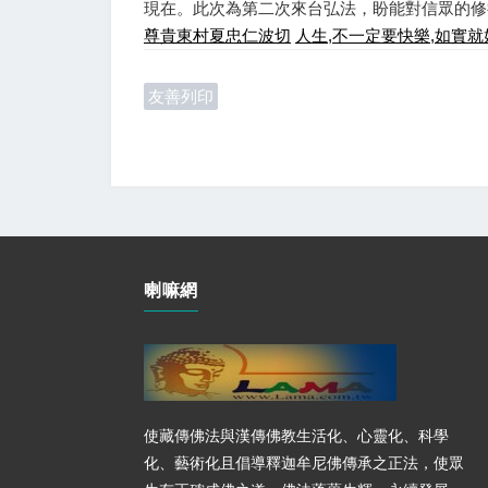
現在。此次為第二次來台弘法，盼能對信眾的修
尊貴東村夏忠仁波切
人生,不一定要快樂,如實就
友善列印
喇嘛網
使藏傳佛法與漢傳佛教生活化、心靈化、科學
化、藝術化且倡導釋迦牟尼佛傳承之正法，使眾