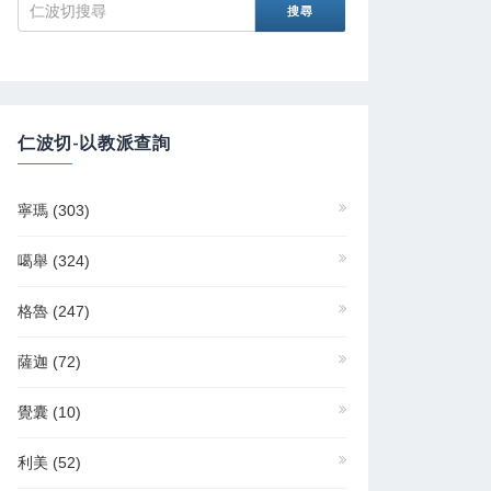
仁波切-以教派查詢
寧瑪
(303)
噶舉
(324)
格魯
(247)
薩迦
(72)
覺囊
(10)
利美
(52)