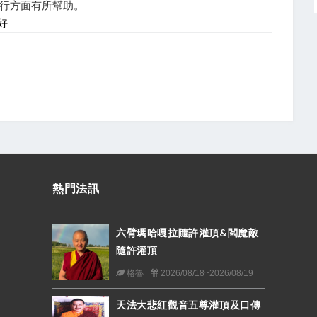
行方面有所幫助。
好
熱門法訊
六臂瑪哈嘎拉隨許灌頂&閻魔敵
隨許灌頂
格魯
2026/08/18~2026/08/19
天法大悲紅觀音五尊灌頂及口傳