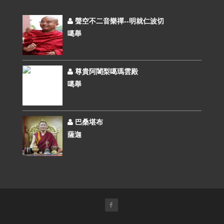
聲空不二音樂禪--明就仁波切
噶舉
尊貴阿闍梨噶瑪雲殿
噶舉
巴桑堪布
薩迦