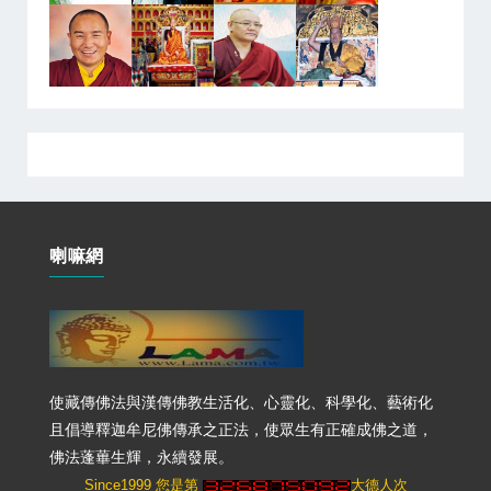
喇嘛網
使藏傳佛法與漢傳佛教生活化、心靈化、科學化、藝術化
且倡導釋迦牟尼佛傳承之正法，使眾生有正確成佛之道，
佛法蓬蓽生輝，永續發展。
Since1999 您是第
大德人次