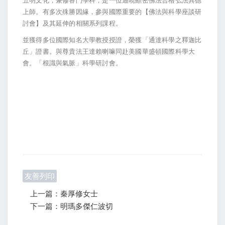
五明文化，兼修各門學科，是一位通曉顯密佛法合格弘法具德
上師。有多次殊勝因緣，參與國際重要的【佛法與科學座談研
討會】及其延伸的相關系列課程。
並獲得多位國際知名大學教授授證，榮獲「通達科學之釋迦比
丘」證書。與尊貴法王達賴喇嘛同赴美國華盛頓國際科學大
會。「根識與氣脈」科學研討會。
友善列印
上一篇：秦厚修女士
下一篇：明瑪多傑仁波切