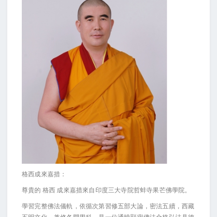
格西成來嘉措：
尊貴的
格西
成來嘉措來自印度三大寺院哲蚌寺果芒佛學院。
學習完整佛法儀軌，依循次第習修五部大論，密法五續，西藏