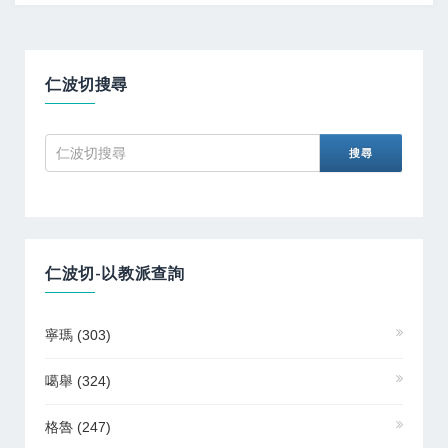
仁波切搜尋
仁波切-以教派查詢
寧瑪
(303)
噶舉
(324)
格魯
(247)