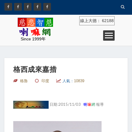
線上大德：
62188
Since 1999年
格西成來嘉措
格魯
印度
人氣：
10839
日期:2015/11/03
喇
嘛
網
報導