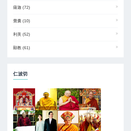
薩迦
(72)
覺囊
(10)
利美
(52)
顯教
(61)
仁波切