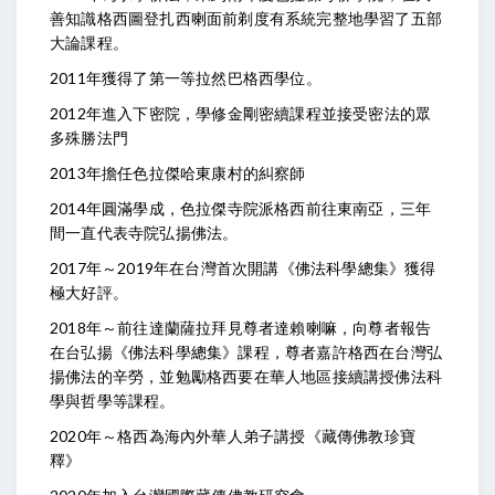
善知識格西圖登扎西喇面前剃度有系統完整地學習了五部
大論課程。
2011年獲得了第一等拉然巴格西學位。
2012年進入下密院，學修金剛密續課程並接受密法的眾
多殊勝法門
2013年擔任色拉傑哈東康村的糾察師
2014年圓滿學成，色拉傑寺院派格西前往東南亞，三年
間一直代表寺院弘揚佛法。
2017年～2019年在台灣首次開講《佛法科學總集》獲得
極大好評。
2018年～前往達蘭薩拉拜見尊者達賴喇嘛，向尊者報告
在台弘揚《佛法科學總集》課程，尊者嘉許格西在台灣弘
揚佛法的辛勞，並勉勵格西要在華人地區接續講授佛法科
學與哲學等課程。
2020年～格西為海內外華人弟子講授《藏傳佛教珍寶
釋》