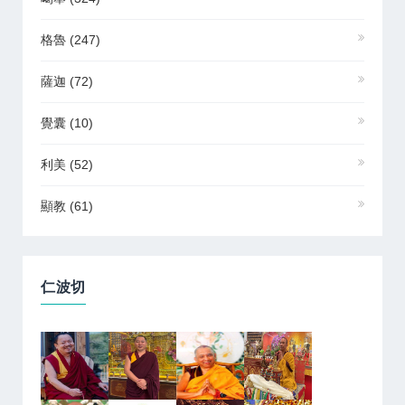
格魯
(247)
薩迦
(72)
覺囊
(10)
利美
(52)
顯教
(61)
仁波切