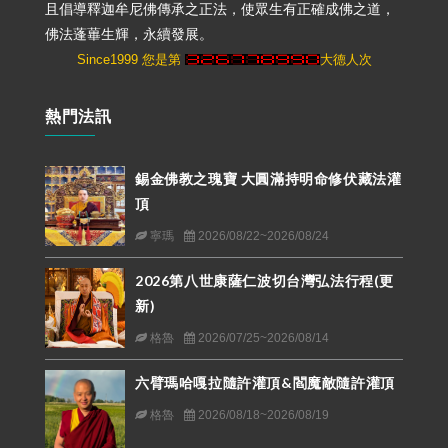
且倡導釋迦牟尼佛傳承之正法，使眾生有正確成佛之道，
佛法蓬蓽生輝，永續發展。
Since1999 您是第
大德人次
熱門法訊
錫金佛教之瑰寶 大圓滿持明命修伏藏法灌
頂
寧瑪
2026/08/22~2026/08/24
2026第八世康薩仁波切台灣弘法行程(更
新)
格魯
2026/07/25~2026/08/14
六臂瑪哈嘎拉隨許灌頂&閻魔敵隨許灌頂
格魯
2026/08/18~2026/08/19