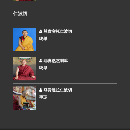
仁波切
尊貴突托仁波切
噶舉
耶喜然杰喇嘛
噶舉
尊貴達拉仁波切
寧瑪