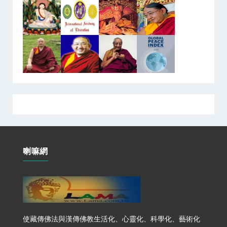
喇嘛網
使藏傳佛法與漢傳佛教生活化、心靈化、科學化、藝術化