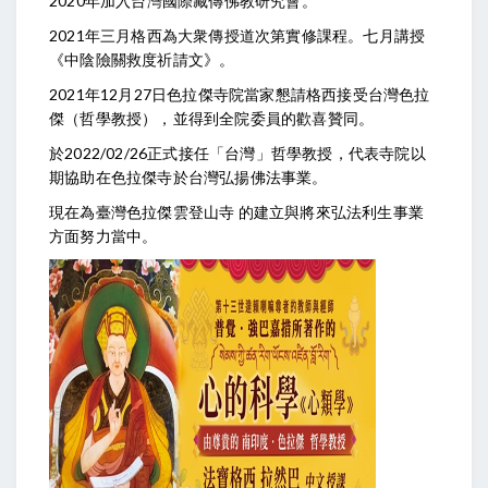
2020年加入台灣國際藏傳佛教研究會。
2021年三月格西為大衆傳授道次第實修課程。七月講授
《中陰險關救度祈請文》。
2021年12月27日色拉傑寺院當家懇請格西接受台灣色拉
傑（哲學教授），並得到全院委員的歡喜贊同。
於2022/02/26正式接任「台灣」哲學教授，代表寺院以
期協助在色拉傑寺於台灣弘揚佛法事業。
現在為臺灣色拉傑雲登山寺 的建立與將來弘法利生事業
方面努力當中。