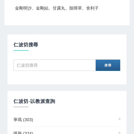
金剛明沙、金剛結、甘露丸、除障草、舍利子
仁波切搜尋
仁波切-以教派查詢
寧瑪
(303)
噶舉
(324)