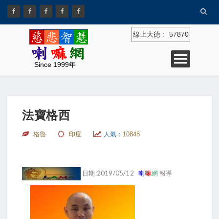
線上大德：
57870
Since 1999年
法寶格西
格魯
印度
人氣：
10848
日期:2019/05/12
喇
嘛
網
報導