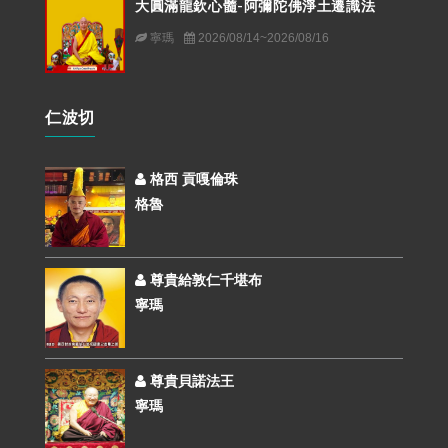
大圓滿龍欽心髓-阿彌陀佛淨土遷識法
寧瑪
2026/08/14~2026/08/16
仁波切
格西 貢嘎倫珠
格魯
尊貴給敦仁千堪布
寧瑪
尊貴貝諾法王
寧瑪