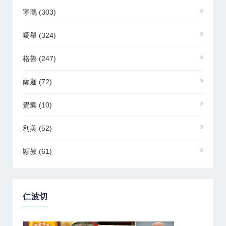
寧瑪
(303)
噶舉
(324)
格魯
(247)
薩迦
(72)
覺囊
(10)
利美
(52)
顯教
(61)
仁波切