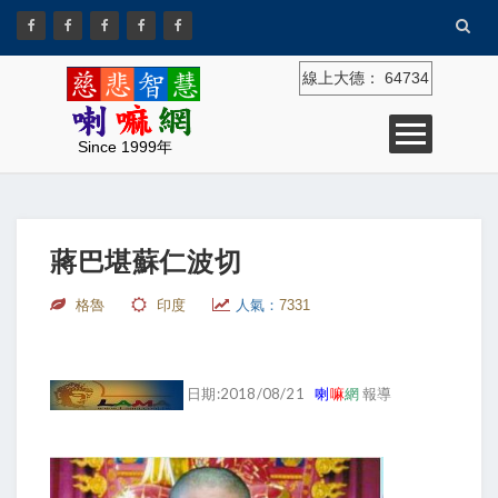
線上大德：
64734
Since 1999年
蔣巴堪蘇仁波切
格魯
印度
人氣：
7331
日期:2018/08/21
喇
嘛
網
報導