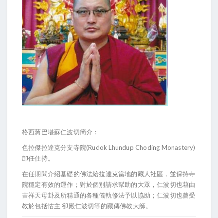
格西蔣巴堪蘇仁波切簡介：
色拉傑拉達克分支寺院(Rudok Lhundup Choding Monastery)
卸任住持。
在任期間介紹基礎的佛法給拉達克當地的藏人社區，並保持寺
院穩定有效的運作；對於個別請求幫助的大眾，仁波切也藉由
吉祥天母卦及所精通的各種儀軌修法予以協助；仁波切也曾受
教於包括怙主 卻殿仁波切等的藏傳佛教大師。