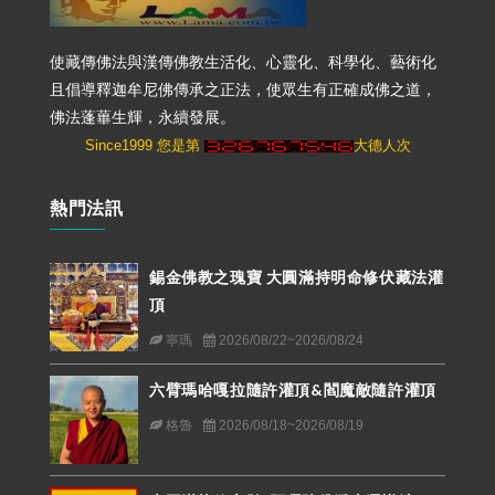
使藏傳佛法與漢傳佛教生活化、心靈化、科學化、藝術化
且倡導釋迦牟尼佛傳承之正法，使眾生有正確成佛之道，
佛法蓬蓽生輝，永續發展。
Since1999 您是第
大德人次
熱門法訊
錫金佛教之瑰寶 大圓滿持明命修伏藏法灌
頂
寧瑪
2026/08/22~2026/08/24
六臂瑪哈嘎拉隨許灌頂&閻魔敵隨許灌頂
格魯
2026/08/18~2026/08/19