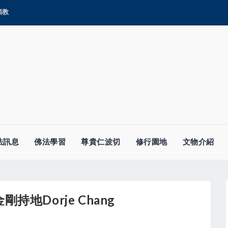
顯教
法訊息
佛法學習
尊貴仁波切
修行園地
文物介紹
金剛持地Dorje Chang