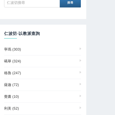
仁波切-以教派查詢
寧瑪
(303)
噶舉
(324)
格魯
(247)
薩迦
(72)
覺囊
(10)
利美
(52)