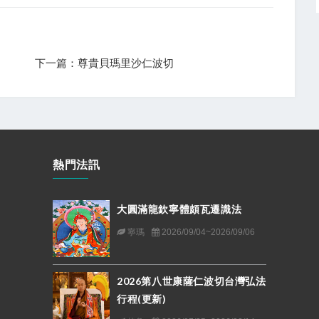
下一篇：尊貴貝瑪里沙仁波切
熱門法訊
大圓滿龍欽寧體頗瓦遷識法
寧瑪
2026/09/04~2026/09/06
2026第八世康薩仁波切台灣弘法
行程(更新)