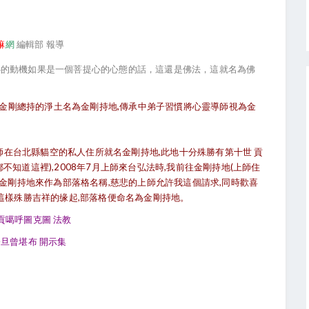
嘛
網
編輯部 報導
心的動機如果是一個菩提心的心態的話，這還是佛法，這就名為佛
ng),金剛總持的淨土名為金剛持地,傳承中弟子習慣將心靈導師視為金
上師在台北縣貓空的私人住所就名金剛持地,此地十分殊勝有第十世 貢
知道這裡),2008年7月上師來台弘法時,我前往金剛持地(上師住
用金剛持地來作為部落格名稱,慈悲的上師允許我這個請求,同時歡喜
這樣殊勝吉祥的缘起,部落格便命名為金剛持地。
貢噶呼圖克圖 法教
旦曾堪布 開示集