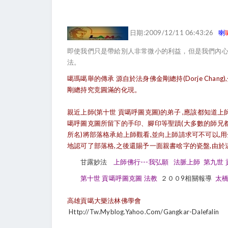
日期:2009/12/11 06:43:26
喇
即使我們只是帶給別人非常微小的利益，但是我們內
法。
噶瑪噶舉的傳承 源自於法身佛金剛總持(Dorje Cha
剛總持究竞圓滿的化現。
親近上師(第十世 貢噶呼圖克圖)的弟子 ,應該都知道
噶呼圖克圖所留下的手印、腳印等聖蹟(大多數的師兄都不
所名)將部落格承給上師觀看,並向上師請求可不可以,
地認可了部落格,之後還賜予一面親書啥字的瓷盤,由於
甘露妙法
上師佛行---我弘願
法脈上師
第九世 
第十世 貢噶呼圖克圖 法教
２００9相關報導
太橋
高雄貢噶大樂法林佛學會
Http://tw.myblog.yahoo.com/gangkar-Dalefalin