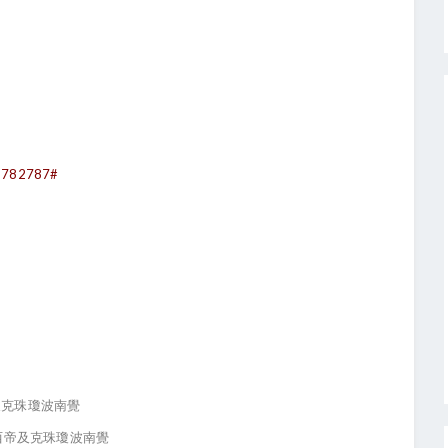
&r=782787#
克珠瓊波南覺