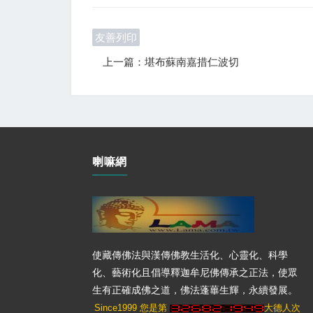
友善列印
上一篇：堪布蘇南嘉措仁波切
喇嘛網
使藏傳佛法與漢傳佛教生活化、心靈化、科學
化、藝術化且倡導釋迦牟尼佛傳承之正法，使眾
生有正確成佛之道，佛法蓬蓽生輝，永續發展。
Since1999 您是第
大德人次