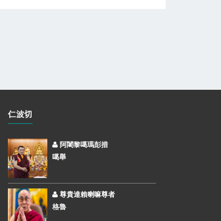
仁波切
阿闍黎噶瑪彭措
噶舉
尊貴達賴喇嘛尊者
格魯