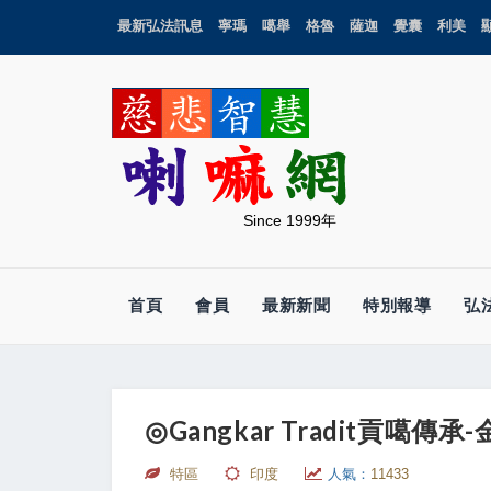
最新弘法訊息
寧瑪
噶舉
格魯
薩迦
覺囊
利美
Since 1999年
首頁
會員
最新新聞
特別報導
弘
◎Gangkar Tradit貢噶傳承-
特區
印度
人氣：
11433