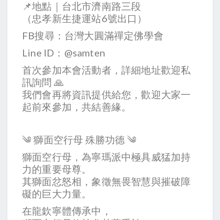
📌地點｜台北市濟南路三段
（忠孝新生捷運站6號出口）
FB搜尋：台灣大圓滿禪定佛學會
Line ID：@samten
首次參加本會活動者，詳細地址歡迎私
訊詢問 🙏
我們會再將資訊提供給您，歡迎大家一
起前來參加，共結善緣。
༄ 獅面空行母 殊勝功德 ༄
獅面空行母，為寧瑪派中極具威猛加持
力的重要母尊。
其獅面忿怒相，象徵無畏智慧與摧破障
礙的巨大力量。
在龍欽寧體傳承中，