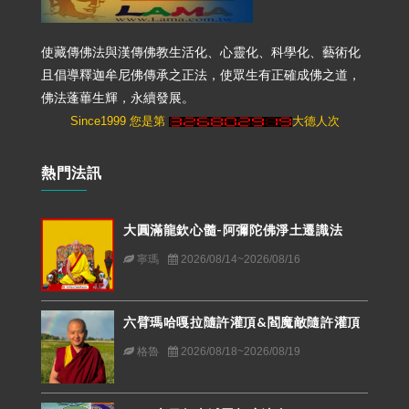
使藏傳佛法與漢傳佛教生活化、心靈化、科學化、藝術化
且倡導釋迦牟尼佛傳承之正法，使眾生有正確成佛之道，
佛法蓬蓽生輝，永續發展。
Since1999 您是第
大德人次
熱門法訊
大圓滿龍欽心髓-阿彌陀佛淨土遷識法
寧瑪
2026/08/14~2026/08/16
六臂瑪哈嘎拉隨許灌頂&閻魔敵隨許灌頂
格魯
2026/08/18~2026/08/19