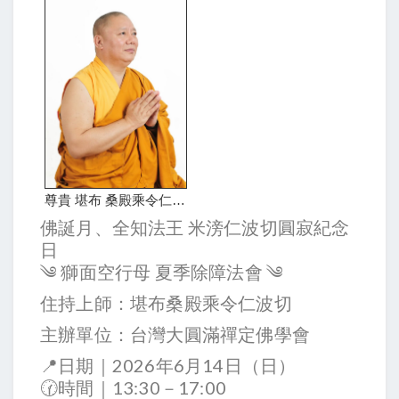
尊貴 堪布 桑殿乘令仁波切
佛誕月、全知法王 米滂仁波切圓寂紀念
日
༄ 獅面空行母 夏季除障法會 ༄
住持上師：堪布桑殿乘令仁波切
主辦單位：台灣大圓滿禪定佛學會
📍日期｜2026年6月14日（日）
🕜時間｜13:30－17:00