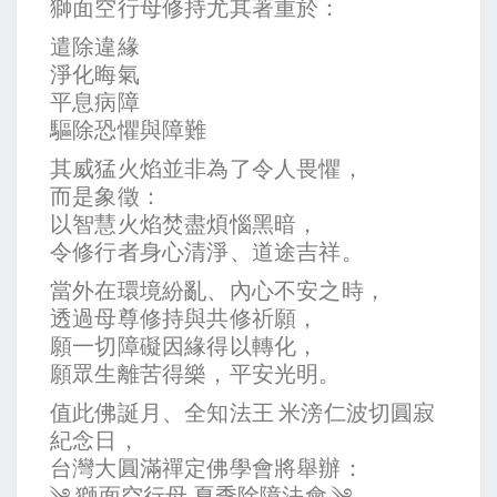
獅面空行母修持尤其著重於：
遣除違緣
淨化晦氣
平息病障
驅除恐懼與障難
其威猛火焰並非為了令人畏懼，
而是象徵：
以智慧火焰焚盡煩惱黑暗，
令修行者身心清淨、道途吉祥。
當外在環境紛亂、內心不安之時，
透過母尊修持與共修祈願，
願一切障礙因緣得以轉化，
願眾生離苦得樂，平安光明。
值此佛誕月、全知法王 米滂仁波切圓寂
紀念日，
台灣大圓滿禪定佛學會將舉辦：
༄ 獅面空行母 夏季除障法會 ༄