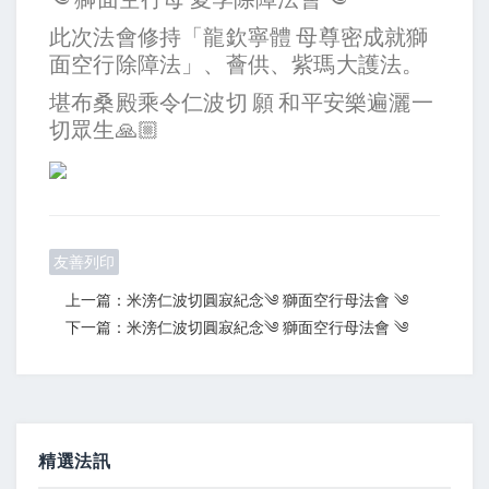
此次法會修持「龍欽寧體 母尊密成就獅
面空行除障法」、薈供、紫瑪大護法。
堪布桑殿乘令仁波切 願 和平安樂遍灑一
切眾生🙏🏼
友善列印
上一篇：米滂仁波切圓寂紀念༄ 獅面空行母法會 ༄
下一篇：米滂仁波切圓寂紀念༄ 獅面空行母法會 ༄
精選法訊