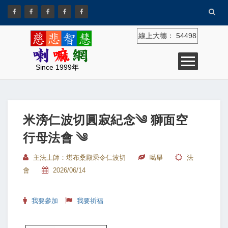
線上大德：
54498
Since 1999年
米滂仁波切圓寂紀念༄ 獅面空
行母法會 ༄
主法上師：堪布桑殿乘令仁波切
噶舉
法
會
2026/06/14
我要參加
我要祈福