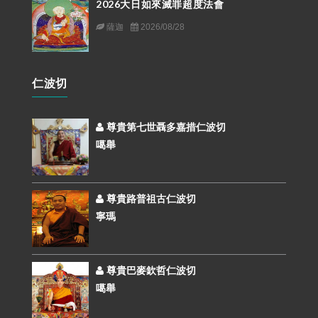
2026大日如來滅罪超度法會
薩迦
2026/08/28
仁波切
尊貴第七世聶多嘉措仁波切
噶舉
尊貴路普祖古仁波切
寧瑪
尊貴巴麥欽哲仁波切
噶舉