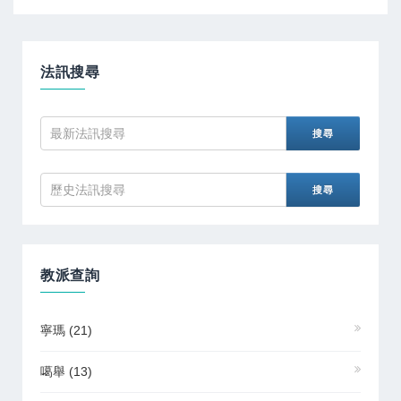
法訊搜尋
教派查詢
寧瑪
(21)
噶舉
(13)