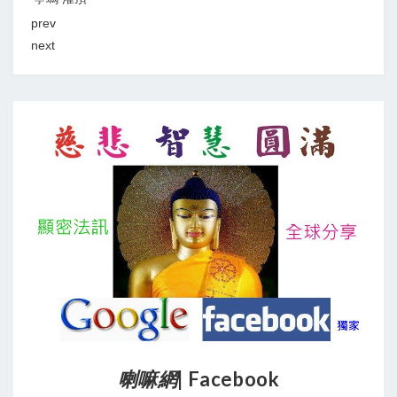
prev
next
喇嘛網
| Facebook