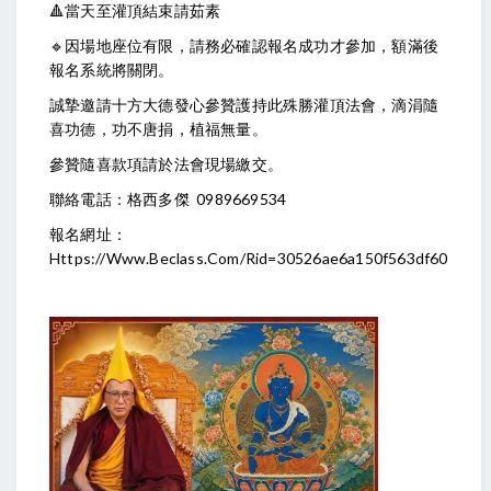
🔺當天至灌頂結束請茹素
🔹因場地座位有限，請務必確認報名成功才參加，額滿後
報名系統將關閉。
誠摯邀請十方大德發心參贊護持此殊勝灌頂法會，滴涓隨
喜功德，功不唐捐，植福無量。
參贊隨喜款項請於法會現場繳交。
聯絡電話：格西多傑 0989669534
報名網址：
Https://www.beclass.com/rid=30526ae6a150f563df60