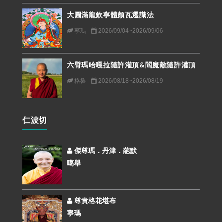
大圓滿龍欽寧體頗瓦遷識法
寧瑪
2026/09/04~2026/09/06
六臂瑪哈嘎拉隨許灌頂&閻魔敵隨許灌頂
格魯
2026/08/18~2026/08/19
仁波切
傑尊瑪．丹津．葩默
噶舉
尊貴格花堪布
寧瑪