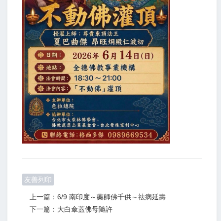
友善列印
上一篇：6/9 南印度～藥師佛千供～祛病延壽
下一篇：大白傘蓋佛母隨許