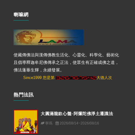
喇嘛網
使藏傳佛法與漢傳佛教生活化、心靈化、科學化、藝術化
且倡導釋迦牟尼佛傳承之正法，使眾生有正確成佛之道，
佛法蓬蓽生輝，永續發展。
Since1999 您是第
大德人次
熱門法訊
大圓滿龍欽心髓-阿彌陀佛淨土遷識法
寧瑪
2026/08/14~2026/08/16