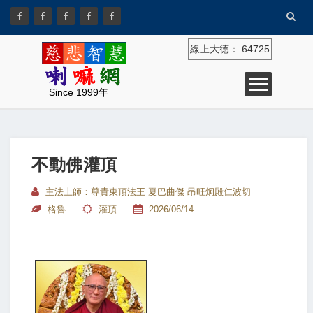
線上大德：
64725
Since 1999年
不動佛灌頂
主法上師：尊貴東頂法王 夏巴曲傑 昂旺炯殿仁波切
格魯
灌頂
2026/06/14