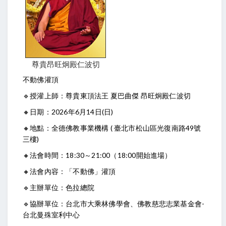
尊貴昂旺炯殿仁波切
不動佛灌頂
🔹授灌上師：尊貴東頂法王 夏巴曲傑 昂旺炯殿仁波切
🔸日期：2026年6月14日(日)
🔸地點：全德佛教事業機構 ( 臺北市松山區光復南路49號
三樓)
🔸法會時間：18:30～21:00（18:00開始進場）
🔸法會內容：「不動佛」灌頂
🔹主辦單位：色拉總院
🔹協辦單位：台北市大乘林佛學會、佛教慈悲志業基金會-
台北曼殊室利中心