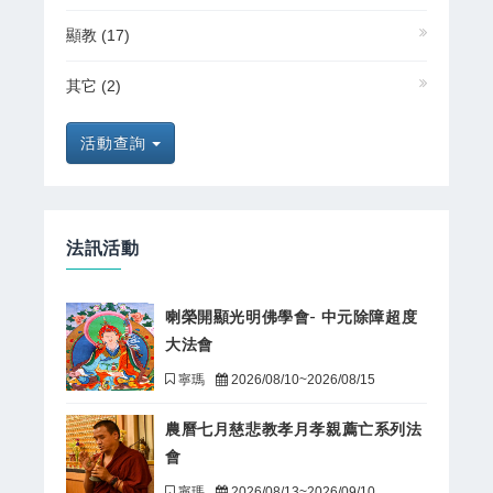
顯教
(17)
其它
(2)
活動查詢
法訊活動
喇榮開顯光明佛學會- 中元除障超度
大法會
寧瑪
2026/08/10~2026/08/15
農曆七月慈悲教孝月孝親薦亡系列法
會
寧瑪
2026/08/13~2026/09/10