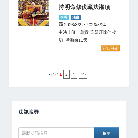
持明命修伏藏法灌頂
寧瑪
法會
2026/8/22~2026/8/24
主法上師：尊貴 董瑟旺達仁波
切 活動前11天
詳細內容
<<
<
1
2
>
>>
法訊搜尋