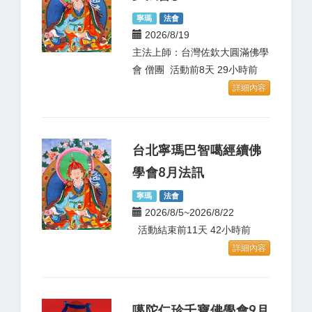
寧瑪
法會
2026/8/19
主法上師：台灣佐欽大圓滿佛學
會 僧團 活動前8天 29小時前
詳細內容
台北寧瑪巴智噶經續佛
學會8月法訊
寧瑪
法會
2026/8/5~2026/8/22
活動結束前11天 42小時前
詳細內容
噶陀仁珍千寶佛學會9月