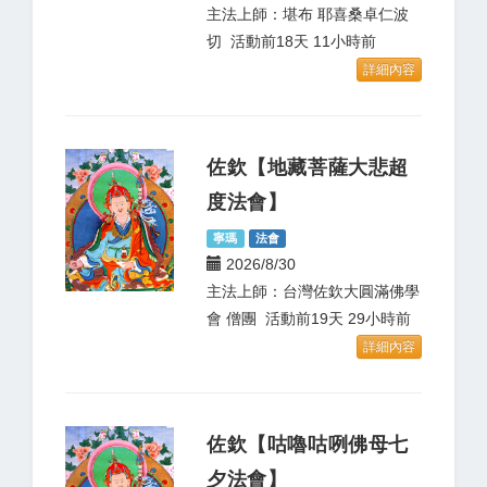
主法上師：堪布 耶喜桑卓仁波
切 活動前18天 11小時前
詳細內容
佐欽【地藏菩薩大悲超
度法會】
寧瑪
法會
2026/8/30
主法上師：台灣佐欽大圓滿佛學
會 僧團 活動前19天 29小時前
詳細內容
佐欽【咕嚕咕咧佛母七
夕法會】