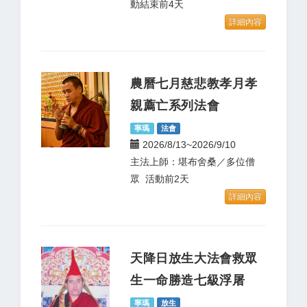
動結束前4天
詳細內容
農曆七月慈悲教孝月孝
親薦亡系列法會
寧瑪
法會
2026/8/13~2026/9/10
主法上師：堪布舍桑／多位僧
眾 活動前2天
詳細內容
天降日放生大法會救眾
生一命勝造七級浮屠
寧瑪
放生