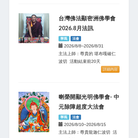
台灣佛法顯密洲佛學會
2026.8月法訊
寧瑪
法會
2026/8/8~2026/8/31
主法上師：尊貴的 堪布嘎確仁
波切 活動結束前20天
詳細內容
喇榮開顯光明佛學會- 中
元除障超度大法會
寧瑪
法會
2026/8/10~2026/8/15
主法上師：尊貴龍迦仁波切 活