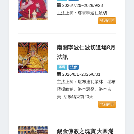
2026/7/29~2026/9/28
主法上師：尊貴釋迦仁波切
詳細內容
南開寧波仁波切道場8月
法訊
寧瑪
法會
2026/8/1~2026/8/31
主法上師：堪布達瓦策林、堪布
蔣揚給稱、洛本袞桑、洛本吉
美 活動結束前20天
詳細內容
錫金佛教之瑰寶 大圓滿