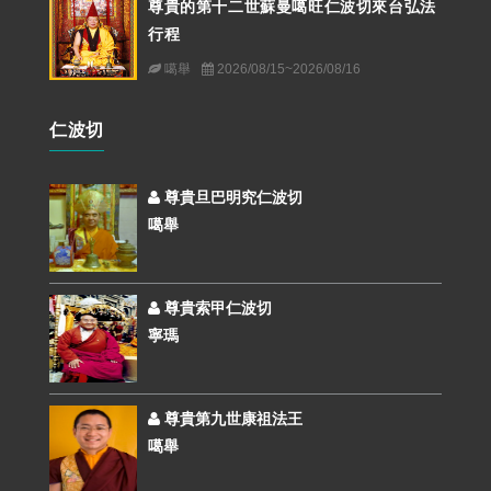
尊貴的第十二世蘇曼噶旺仁波切來台弘法
行程
噶舉
2026/08/15~2026/08/16
仁波切
尊貴旦巴明究仁波切
噶舉
尊貴索甲仁波切
寧瑪
尊貴第九世康祖法王
噶舉