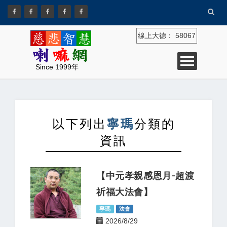
線上大德：
58067
Since 1999年
以下列出
寧瑪
分類的
資訊
【中元孝親感恩月-超渡
祈福大法會】
寧瑪
法會
2026/8/29