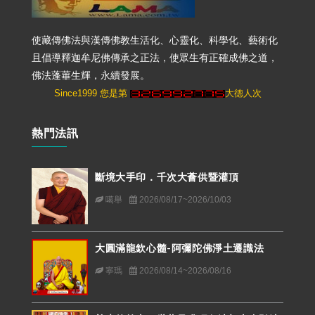
使藏傳佛法與漢傳佛教生活化、心靈化、科學化、藝術化
且倡導釋迦牟尼佛傳承之正法，使眾生有正確成佛之道，
佛法蓬蓽生輝，永續發展。
Since1999 您是第
大德人次
熱門法訊
斷境大手印．千次大薈供暨灌頂
噶舉
2026/08/17~2026/10/03
大圓滿龍欽心髓-阿彌陀佛淨土遷識法
寧瑪
2026/08/14~2026/08/16