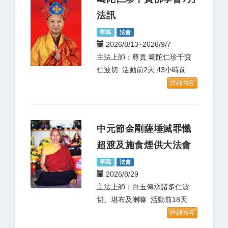
法訊
寧瑪
法會
2026/8/13~2026/9/7
主法上師：尊貴 噶陀仁珍千寶
仁波切 活動前2天 43小時前
詳細內容
中元節金剛薩埵滅罪懺
超渡及施食煙供大法會
寧瑪
法會
2026/8/29
主法上師：白玉傳承諸多仁波
切、堪布及喇嘛 活動前18天
詳細內容