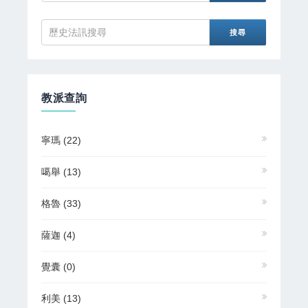
教派查詢
寧瑪
(22)
噶舉
(13)
格魯
(33)
薩迦
(4)
覺囊
(0)
利美
(13)